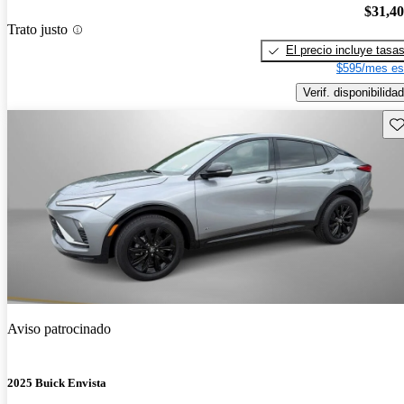
$31,4
Trato justo
El precio incluye tasa
$595/mes es
Verif. disponibilidad
Gu
Aviso patrocinado
2025 Buick Envista