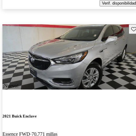
Verif. disponibilidad
Gu
¡Nuevo!
2021 Buick Enclave
Essence FWD
70,771 millas