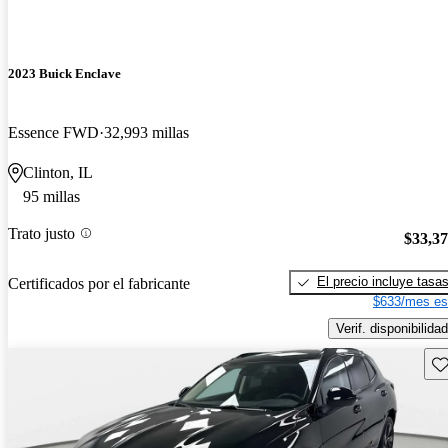
2023 Buick Enclave
Essence FWD
32,993 millas
Clinton, IL
95 millas
Trato justo
$33,3
El precio incluye tasa
Certificados por el fabricante
$633/mes es
Verif. disponibilidad
Gu