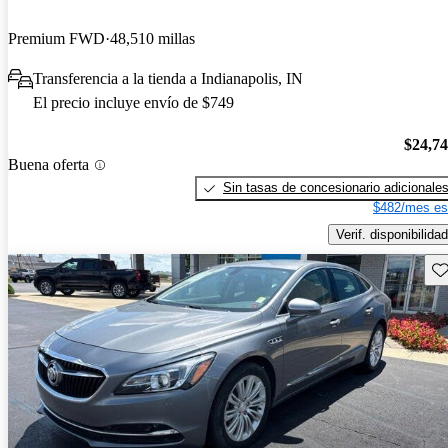
Premium FWD
48,510 millas
Transferencia a la tienda a Indianapolis, IN
El precio incluye envío de $749
$24,7
Buena oferta
Sin tasas de concesionario adicionale
$482/mes es
Verif. disponibilidad
Gu