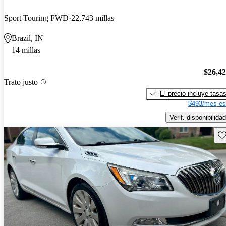
Sport Touring FWD
22,743 millas
Brazil, IN
14 millas
$26,4
Trato justo
El precio incluye tasa
$493/mes es
Verif. disponibilidad
Gu