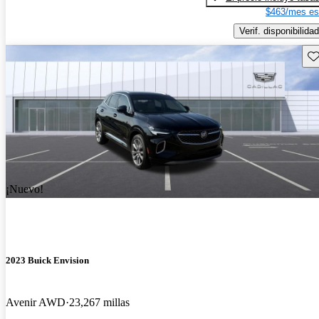
$463/mes es
Verif. disponibilidad
Gu
¡Nuevo!
2023 Buick Envision
Avenir AWD
23,267 millas