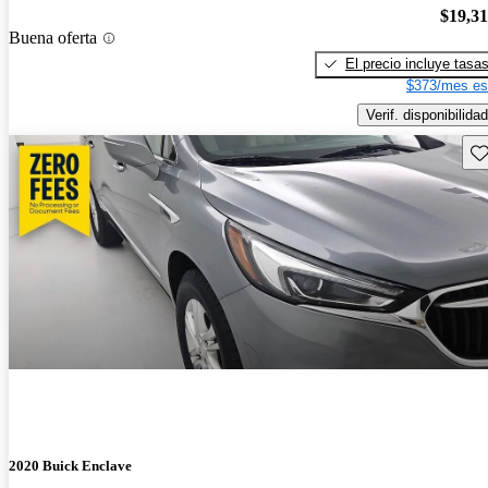
$19,3
Buena oferta
El precio incluye tasa
$373/mes es
Verif. disponibilidad
Gu
2020 Buick Enclave