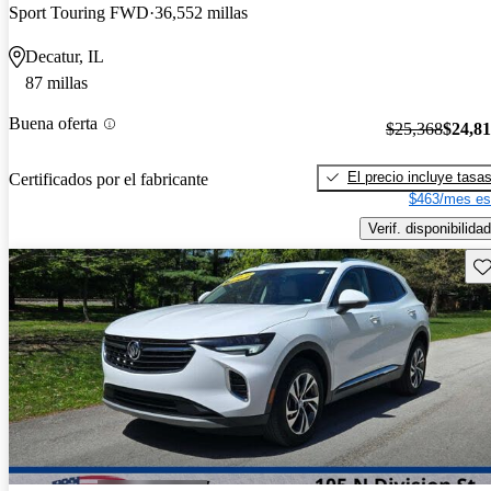
Sport Touring FWD
36,552 millas
Decatur, IL
87 millas
Buena oferta
$25,368
$24,8
El precio incluye tasa
Certificados por el fabricante
$463/mes es
Verif. disponibilidad
Gu