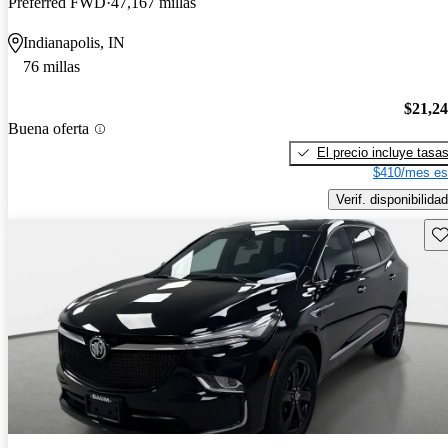
Preferred FWD
47,167 millas
Indianapolis, IN
76 millas
$21,2
Buena oferta
El precio incluye tasa
$410/mes es
Verif. disponibilidad
Gu