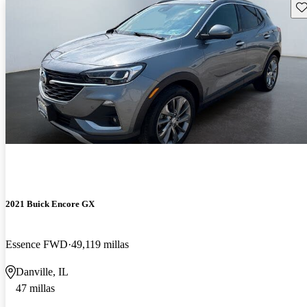
Gu
2021 Buick Encore GX
Essence FWD
49,119 millas
Danville, IL
47 millas