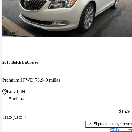
¡Nuevo!
2016 Buick LaCrosse
Premium I FWD
73,949 millas
Brazil, IN
15 millas
$15,9
Trato justo
El precio incluye tasa
$310/mes es