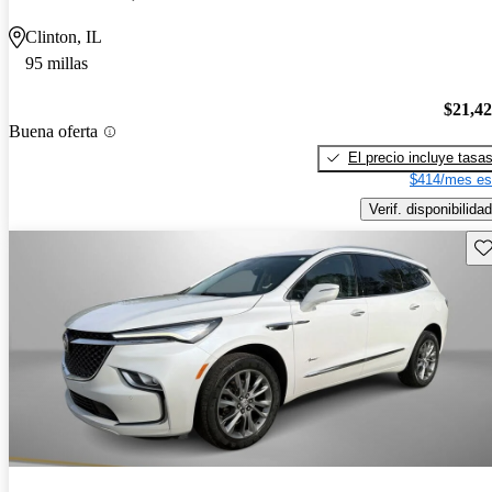
Clinton, IL
95 millas
$21,4
Buena oferta
El precio incluye tasa
$414/mes es
Verif. disponibilidad
Gu