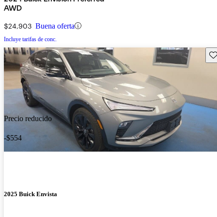
AWD
$24,903
Buena oferta
Incluye tarifas de conc.
Gu
Precio reducido
-$554
2025 Buick Envista