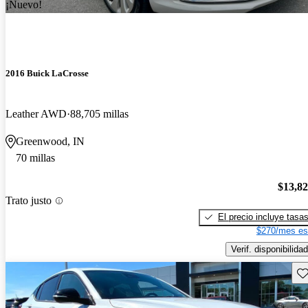
¡Nuevo!
2016 Buick LaCrosse
Leather AWD
88,705 millas
Greenwood, IN
70 millas
$13,8
Trato justo
El precio incluye tasa
$270/mes es
Verif. disponibilidad
Gu