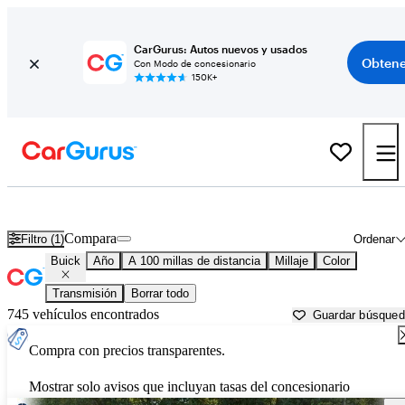
CarGurus: Autos nuevos y usados
Obtene
Con Modo de concesionario
150K+
Autos Buick usados en venta cerca de
Terre Haute, IN
Compara
Filtro (1)
Ordenar
Buick
Año
A 100 millas de distancia
Millaje
Color
Transmisión
Borrar todo
745 vehículos encontrados
Guardar búsque
Compra con precios transparentes.
Mostrar solo avisos que incluyan tasas del concesionario