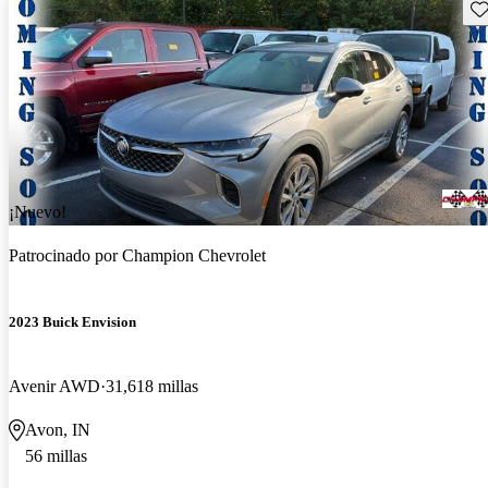
Gu
¡Nuevo!
Patrocinado por
Champion Chevrolet
2023 Buick Envision
Avenir AWD
31,618 millas
Avon, IN
56 millas