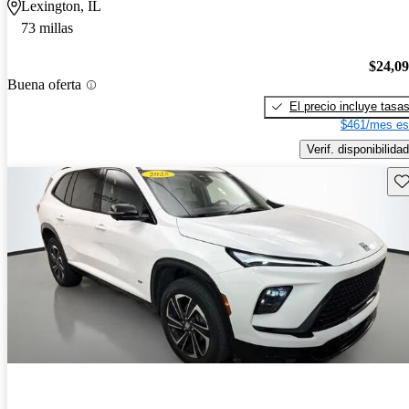
Lexington, IL
73 millas
$24,0
Buena oferta
El precio incluye tasa
$461/mes es
Verif. disponibilidad
Gu