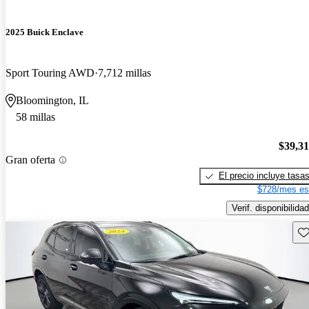
2025 Buick Enclave
Sport Touring AWD
7,712 millas
Bloomington, IL
58 millas
$39,3
Gran oferta
El precio incluye tasa
$728/mes es
Verif. disponibilidad
Gu