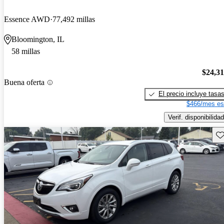
Essence AWD
77,492 millas
Bloomington, IL
58 millas
$24,3
Buena oferta
El precio incluye tasa
$466/mes es
Verif. disponibilidad
Gu