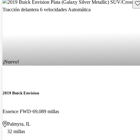
Gu
¡Nuevo!
2019 Buick Envision
Essence FWD
69,089 millas
Palmyra, IL
32 millas