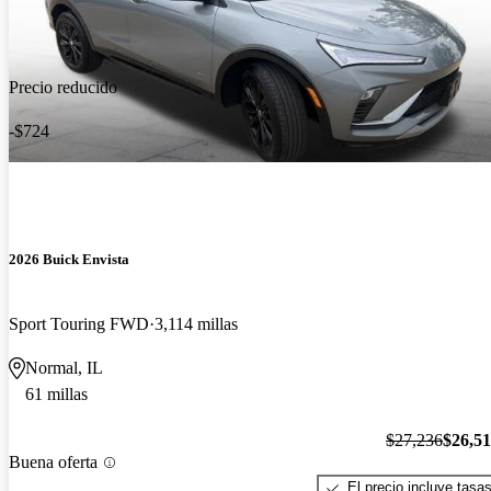
Precio reducido
-$724
2026 Buick Envista
Sport Touring FWD
3,114 millas
Normal, IL
61 millas
$27,236
$26,5
Buena oferta
El precio incluye tasa