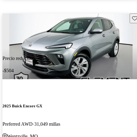
Gu
Precio reducido
-$504
2025 Buick Encore GX
Preferred AWD
31,049 millas
Wentzville, MO