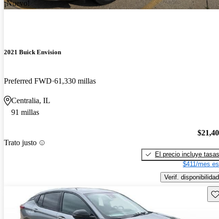
¡Nuevo!
2021 Buick Envision
Preferred FWD
61,330 millas
Centralia, IL
91 millas
$21,4
Trato justo
El precio incluye tasa
$411/mes es
Verif. disponibilidad
Gu