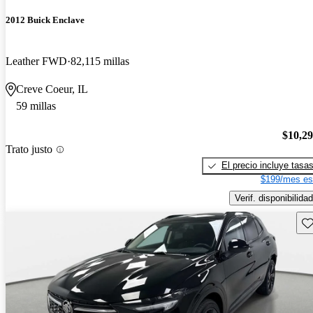
2012 Buick Enclave
Leather FWD
82,115 millas
Creve Coeur, IL
59 millas
$10,2
Trato justo
El precio incluye tasa
$199/mes es
Verif. disponibilidad
Gu