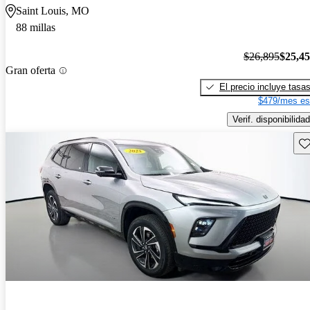
Saint Louis, MO
88 millas
$26,895
$25,4
Gran oferta
El precio incluye tasa
$479/mes es
Verif. disponibilidad
Gu