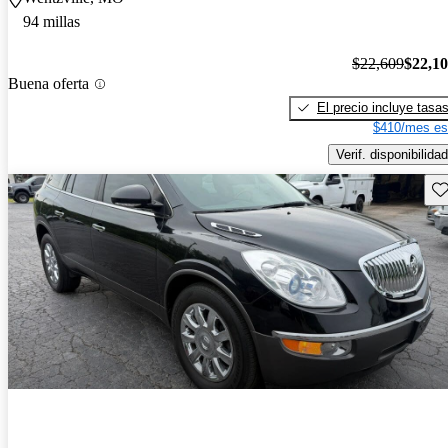
94 millas
$22,609
$22,1
Buena oferta
El precio incluye tasa
$410/mes es
Verif. disponibilidad
Gu