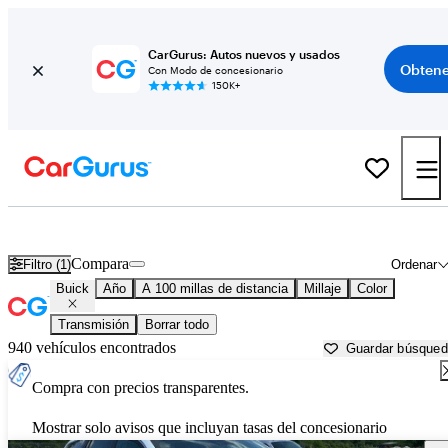
CarGurus: Autos nuevos y usados
Obtene
Con Modo de concesionario
150K+
Autos Buick usados en venta cerca de
Springfield, IL
Compara
Filtro (1)
Ordenar
Buick
Año
A 100 millas de distancia
Millaje
Color
Transmisión
Borrar todo
940 vehículos encontrados
Guardar búsque
Compra con precios transparentes.
Mostrar solo avisos que incluyan tasas del concesionario