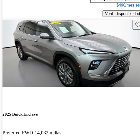
$490/mes es
Verif. disponibilidad
Gu
2025 Buick Enclave
Preferred FWD
14,032 millas