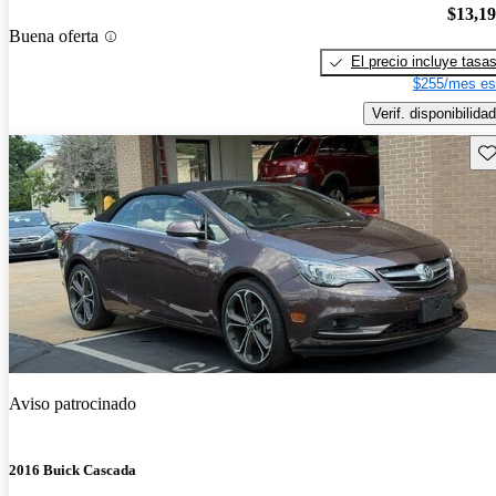
$13,1
Buena oferta
El precio incluye tasa
$255/mes es
Verif. disponibilidad
Gu
Aviso patrocinado
2016 Buick Cascada