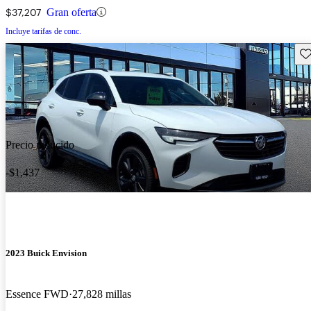
$37,207
Gran oferta
Incluye tarifas de conc.
Gu
Precio reducido
-$1,437
2023 Buick Envision
Essence FWD
27,828 millas