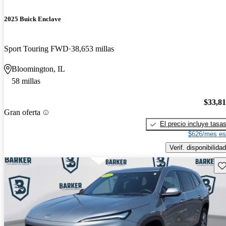
2025 Buick Enclave
Sport Touring FWD
38,653 millas
Bloomington, IL
58 millas
$33,8
Gran oferta
El precio incluye tasa
$626/mes es
Verif. disponibilidad
Gu