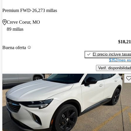
Premium FWD
26,273 millas
Creve Coeur, MO
89 millas
$18,2
Buena oferta
El precio incluye tasa
$352/mes es
Verif. disponibilidad
Gu