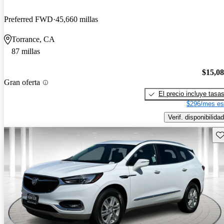
Preferred FWD
45,660 millas
Torrance, CA
87 millas
$15,0
Gran oferta
El precio incluye tasa
$296/mes es
Verif. disponibilidad
Gu