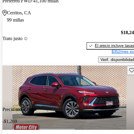
Preferred FWD
41,100 millas
Cerritos, CA
99 millas
$18,2
Trato justo
El precio incluye tasa
$352/mes es
Verif. disponibilidad
Gu
Precio reducido
-$1,269