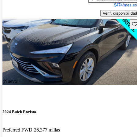
$474/mes es
Verif. disponibilidad
Gu
¡Nuevo!
2024 Buick Envista
Preferred FWD
26,377 millas