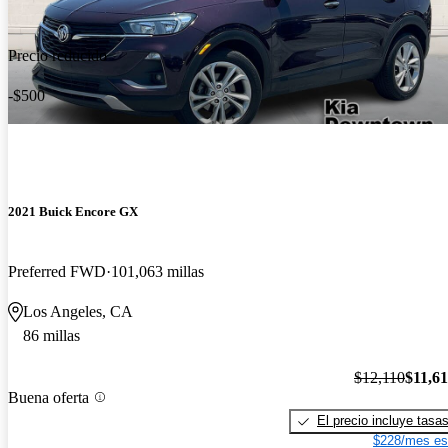
Precio reducido
-$500
2021 Buick Encore GX
Preferred FWD
101,063 millas
Los Angeles, CA
86 millas
$12,110
$11,6
Buena oferta
El precio incluye tasa
$228/mes es