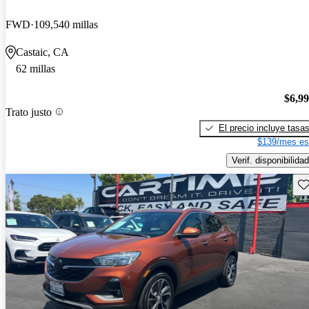
FWD
109,540 millas
Castaic, CA
62 millas
$6,9
Trato justo
El precio incluye tasa
$139/mes es
Verif. disponibilidad
Gu