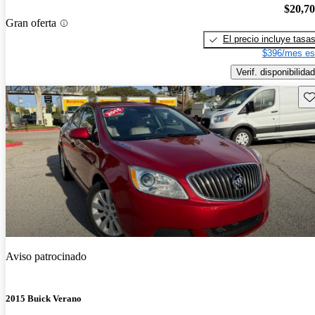
$20,7
Gran oferta
El precio incluye tasa
$396/mes es
Verif. disponibilidad
Gu
Aviso patrocinado
2015 Buick Verano