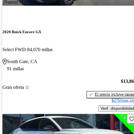
¡Nuevo!
2020 Buick Encore GX
Select FWD
84,070 millas
South Gate, CA
91 millas
$13,8
Gran oferta
El precio incluye tasa
$275/mes es
Verif. disponibilidad
Gu