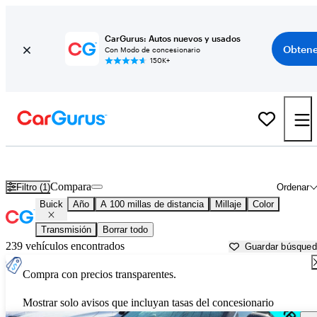
CarGurus: Autos nuevos y usados
Obtene
Con Modo de concesionario
150K+
Autos Buick usados en venta cerca de
Santa Barbara, CA
Compara
Filtro (1)
Ordenar
Buick
Año
A 100 millas de distancia
Millaje
Color
Transmisión
Borrar todo
239 vehículos encontrados
Guardar búsque
Compra con precios transparentes.
Mostrar solo avisos que incluyan tasas del concesionario