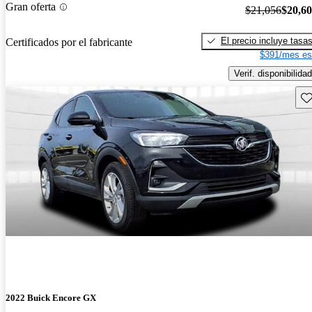
Gran oferta
$21,056
$20,6
El precio incluye tasa
Certificados por el fabricante
$391/mes es
Verif. disponibilidad
Gu
2022 Buick Encore GX