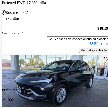
Preferred FWD
17,330 millas
Rosemead, CA
97 millas
$18,1
Gran oferta
Sin tasas de concesionario adicionale
$345/mes es
Verif. disponibilidad
Gu
Precio reducido
-$1,000