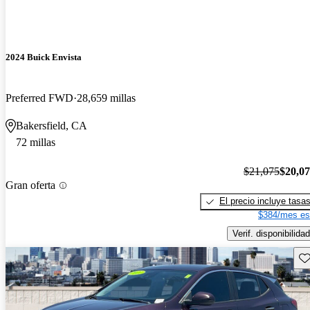
2024 Buick Envista
Preferred FWD
28,659 millas
Bakersfield, CA
72 millas
$21,075
$20,0
Gran oferta
El precio incluye tasa
$384/mes es
Verif. disponibilidad
Gu