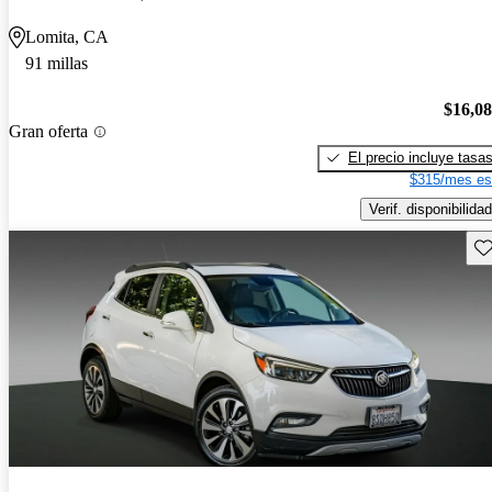
Lomita, CA
91 millas
$16,0
Gran oferta
El precio incluye tasa
$315/mes es
Verif. disponibilidad
Gu