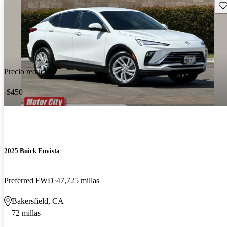
Gu
Precio reducido
-$450
2025 Buick Envista
Preferred FWD
47,725 millas
Bakersfield, CA
72 millas