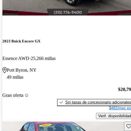
¡Nuevo!
2023 Buick Encore GX
Essence AWD
25,266 millas
Port Byron, NY
49 millas
$20,7
Gran oferta
Sin tasas de concesionario adicionale
$482/mes es
Verif. disponibilidad
Gu