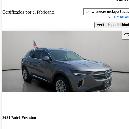
El precio incluye tasa
Certificados por el fabricante
$711/mes es
Verif. disponibilidad
Gu
2021 Buick Envision