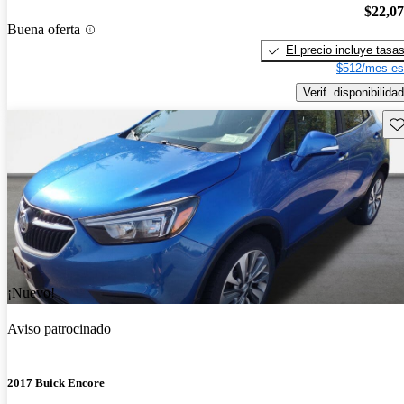
$22,0
Buena oferta
El precio incluye tasa
$512/mes es
Verif. disponibilidad
Gu
¡Nuevo!
Aviso patrocinado
2017 Buick Encore