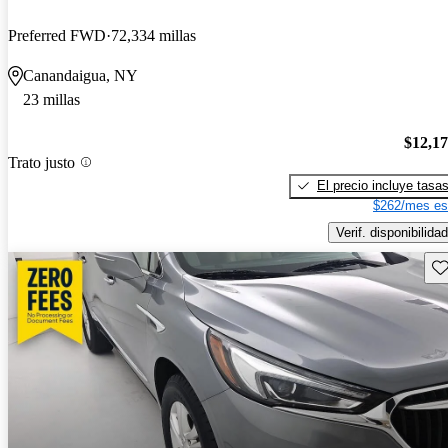
Preferred FWD
72,334 millas
Canandaigua, NY
23 millas
$12,1
Trato justo
El precio incluye tasa
$262/mes es
Verif. disponibilidad
Gu