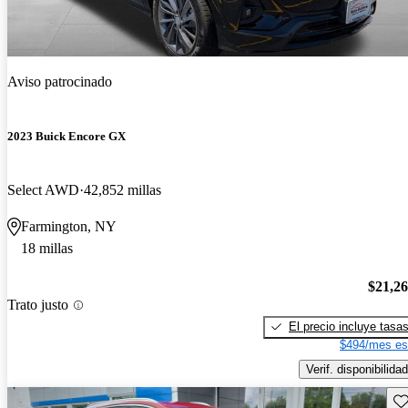
Aviso patrocinado
2023 Buick Encore GX
Select AWD
42,852 millas
Farmington, NY
18 millas
$21,2
Trato justo
El precio incluye tasa
$494/mes es
Verif. disponibilidad
Gu