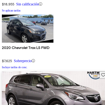
$18,955
Sin calificación
Se aplican tarifas
2020 Chevrolet Trax LS FWD
$7,625
Sobreprecio
Incluye tarifas de conc.
Gu