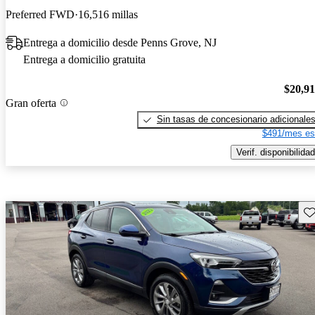
Preferred FWD
16,516 millas
Entrega a domicilio desde Penns Grove, NJ
Entrega a domicilio gratuita
$20,9
Gran oferta
Sin tasas de concesionario adicionale
$491/mes es
Verif. disponibilidad
Gu