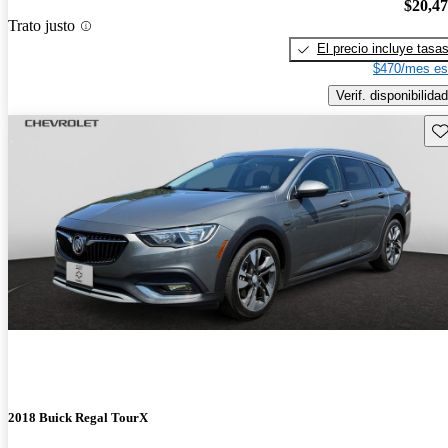
$20,4
Trato justo
El precio incluye tasa
$470/mes es
Verif. disponibilidad
Gu
2018 Buick Regal TourX