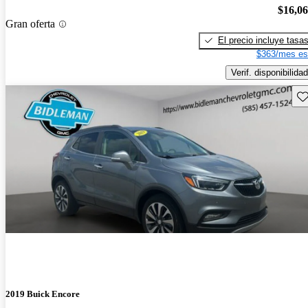
$16,0
Gran oferta
El precio incluye tasa
$363/mes es
Verif. disponibilidad
Gu
2019 Buick Encore