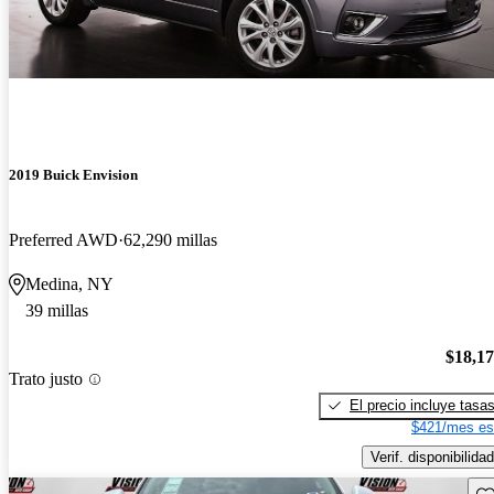
2019 Buick Envision
Preferred AWD
62,290 millas
Medina, NY
39 millas
$18,1
Trato justo
El precio incluye tasa
$421/mes es
Verif. disponibilidad
Gu