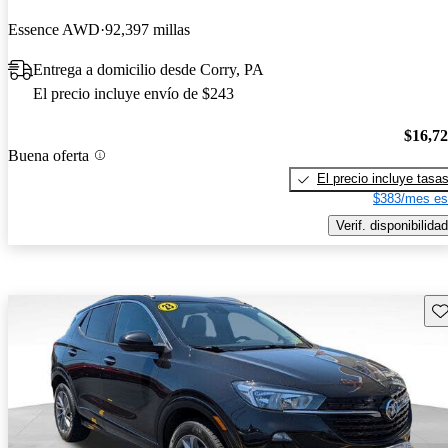
Essence AWD
92,397 millas
Entrega a domicilio desde Corry, PA
El precio incluye envío de $243
$16,7
Buena oferta
El precio incluye tasa
$383/mes es
Verif. disponibilidad
Gu