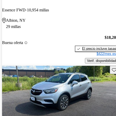
Essence FWD
10,954 millas
Albion, NY
29 millas
$18,2
Buena oferta
El precio incluye tasa
$422/mes es
Verif. disponibilidad
Gu