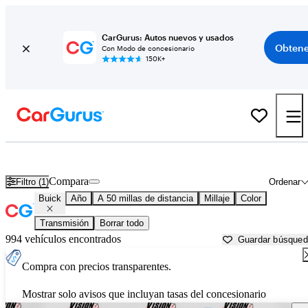
CarGurus: Autos nuevos y usados
Obtene
Con Modo de concesionario
150K+
Autos Buick usados en venta cerca de
Rochester, NY
Compara
Filtro (1)
Ordenar
Buick
Año
A 50 millas de distancia
Millaje
Color
Transmisión
Borrar todo
994 vehículos encontrados
Guardar búsque
Compra con precios transparentes.
Mostrar solo avisos que incluyan tasas del concesionario