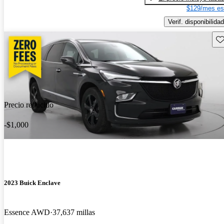
$129/mes es
Verif. disponibilidad
Gu
Precio reducido
-$1,000
2023 Buick Enclave
Essence AWD
37,637 millas