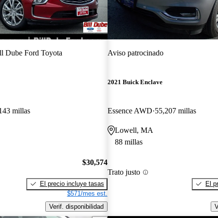
ll Dube Ford Toyota
Aviso patrocinado
2021 Buick Enclave
143 millas
Essence AWD
55,207 millas
Lowell, MA
88 millas
$30,574
Trato justo
El precio incluye tasas
El p
$571/mes est.
Verif. disponibilidad
V