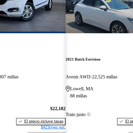
2021 Buick Envision
307 millas
Avenir AWD
22,525 millas
Lowell, MA
88 millas
$22,182
Trato justo
El precio incluye tasas
El p
$423/mes est.