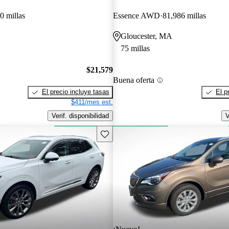
0 millas
Essence AWD
81,986 millas
Gloucester, MA
75 millas
$21,579
Buena oferta
El precio incluye tasas
El p
$411/mes est.
Verif. disponibilidad
V
Guarda este Aviso