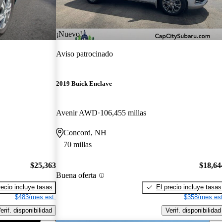
¡Nuevo!
Aviso patrocinado
2019 Buick Enclave
Avenir AWD
106,455 millas
Concord, NH
70 millas
$25,363
$18,64
Buena oferta
recio incluye tasas
El precio incluye tasas
$483/mes est.
$358/mes est
erif. disponibilidad
Verif. disponibilidad