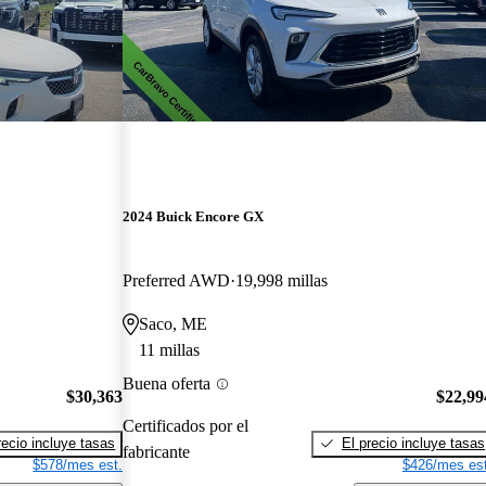
2024 Buick Encore GX
Preferred AWD
19,998 millas
Saco, ME
11 millas
Buena oferta
$30,363
$22,99
Certificados por el
recio incluye tasas
El precio incluye tasas
fabricante
$578/mes est.
$426/mes est