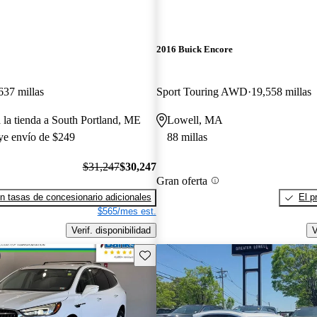
2016 Buick Encore
637 millas
Sport Touring AWD
19,558 millas
a la tienda a South Portland, ME
Lowell, MA
uye envío de $249
88 millas
$31,247
$30,247
Gran oferta
n tasas de concesionario adicionales
El p
$565/mes est.
Verif. disponibilidad
V
Guarda este Aviso