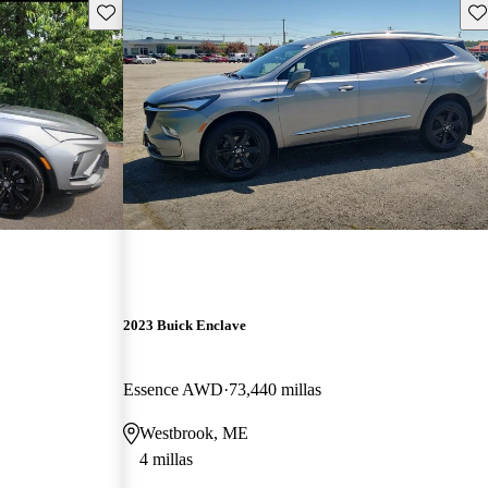
Guarda este Aviso
Gu
2023 Buick Enclave
Essence AWD
73,440 millas
Westbrook, ME
4 millas