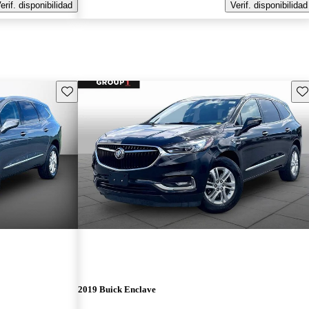
erif. disponibilidad
Verif. disponibilidad
Guarda este Aviso
Gu
2019 Buick Enclave