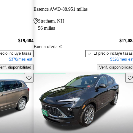
Essence AWD
88,951 millas
Stratham, NH
56 millas
$19,684
$17,08
Buena oferta
recio incluye tasas
El precio incluye tasas
$378/mes est.
$328/mes est
erif. disponibilidad
Verif. disponibilidad
Guarda este Aviso
Gu