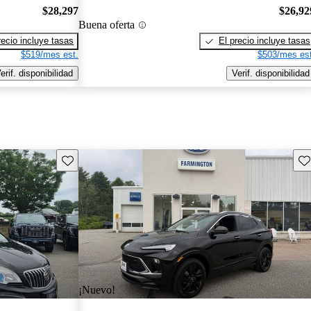
$28,297
$26,92
Buena oferta
recio incluye tasas
El precio incluye tasas
$519/mes est.
$503/mes est
erif. disponibilidad
Verif. disponibilidad
Guarda este Aviso
Gu
¡Nuevo!