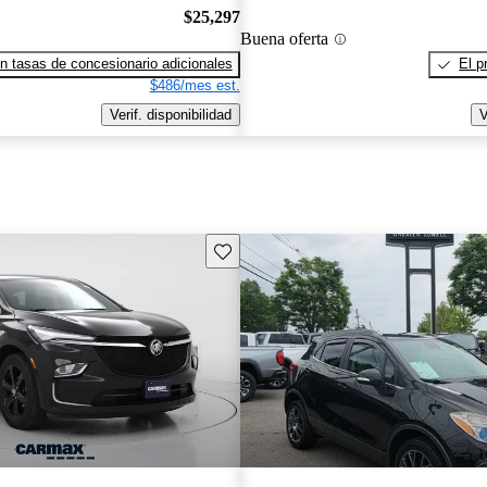
$25,297
Buena oferta
n tasas de concesionario adicionales
El p
$486/mes est.
Verif. disponibilidad
V
Guarda este Aviso