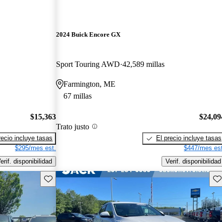
2024 Buick Encore GX
Sport Touring AWD
42,589 millas
Farmington, ME
67 millas
$15,363
$24,09
Trato justo
recio incluye tasas
El precio incluye tasas
$295/mes est.
$447/mes est
erif. disponibilidad
Verif. disponibilidad
Guarda este Aviso
Gu