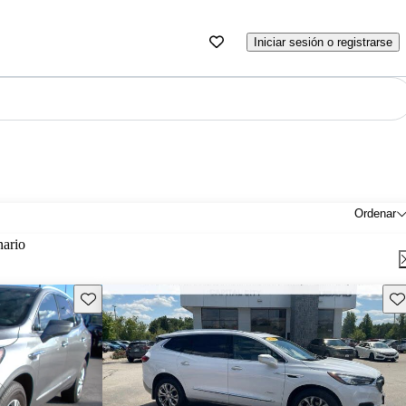
Iniciar sesión o registrarse
Ordenar
nario
Guarda este Aviso
Gu