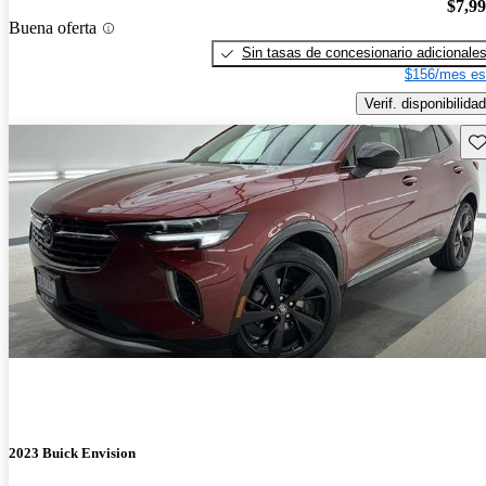
$7,9
Buena oferta
Sin tasas de concesionario adicionale
$156/mes es
Verif. disponibilidad
Gu
2023 Buick Envision