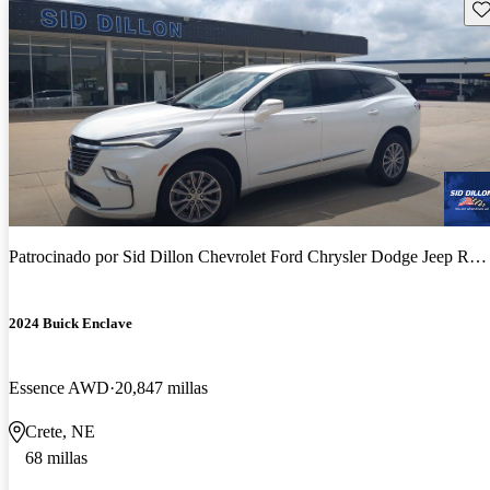
Gu
Patrocinado por
Sid Dillon Chevrolet Ford Chrysler Dodge Jeep RAM Crete
2024 Buick Enclave
Essence AWD
20,847 millas
Crete, NE
68 millas