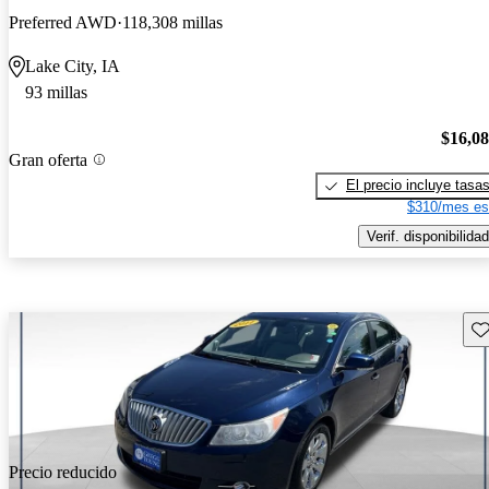
Preferred AWD
118,308 millas
Lake City, IA
93 millas
$16,0
Gran oferta
El precio incluye tasa
$310/mes es
Verif. disponibilidad
Gu
Precio reducido