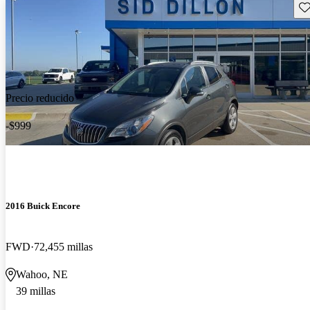
Gu
Precio reducido
-$999
2016 Buick Encore
FWD
72,455 millas
Wahoo, NE
39 millas