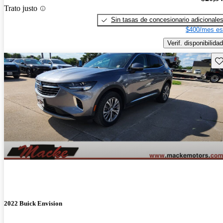
Trato justo
Sin tasas de concesionario adicionale
$400/mes es
Verif. disponibilidad
Gu
2022 Buick Envision