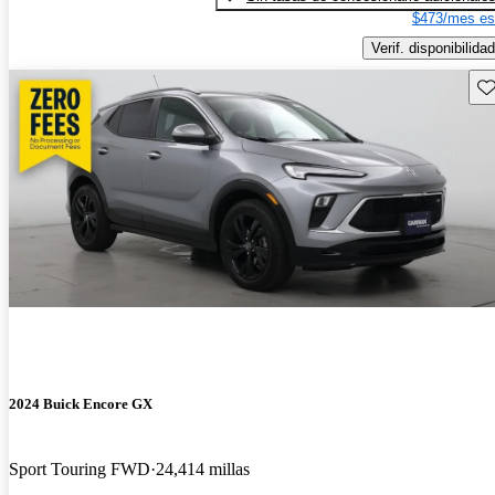
$473/mes es
Verif. disponibilidad
Gu
2024 Buick Encore GX
Sport Touring FWD
24,414 millas