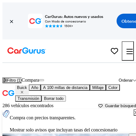
CarGurus: Autos nuevos y usados
Obtene
Con Modo de concesionario
150K+
Autos Buick usados en venta cerca de
Omaha, NE
Compara
Filtro (1)
Ordenar
Buick
Año
A 100 millas de distancia
Millaje
Color
Transmisión
Borrar todo
286 vehículos encontrados
Guardar búsque
Compra con precios transparentes.
Mostrar solo avisos que incluyan tasas del concesionario