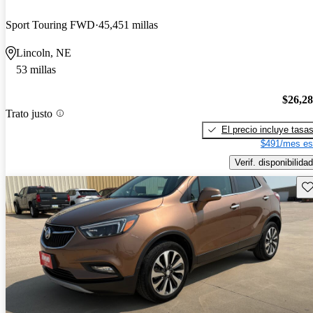
Sport Touring FWD
45,451 millas
Lincoln, NE
53 millas
$26,2
Trato justo
El precio incluye tasa
$491/mes es
Verif. disponibilidad
Gu