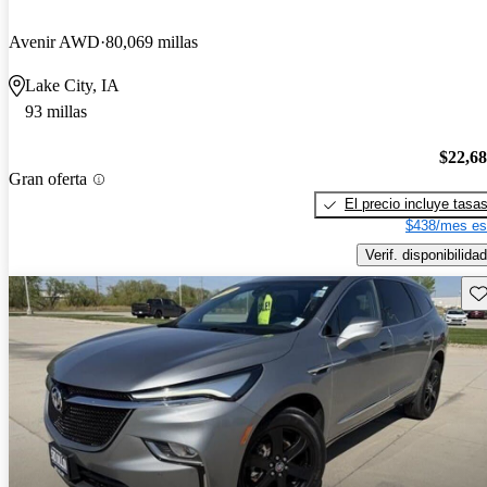
Avenir AWD
80,069 millas
Lake City, IA
93 millas
$22,6
Gran oferta
El precio incluye tasa
$438/mes es
Verif. disponibilidad
Gu