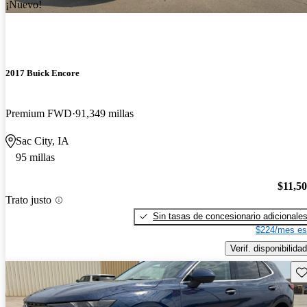
¡Nuevo!
2017 Buick Encore
Premium FWD
91,349 millas
Sac City, IA
95 millas
$11,5
Trato justo
Sin tasas de concesionario adicionale
$224/mes es
Verif. disponibilidad
Gu