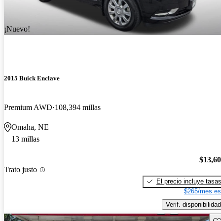
¡Nuevo!
2015 Buick Enclave
Premium AWD
108,394 millas
Omaha, NE
13 millas
$13,6
Trato justo
El precio incluye tasa
$265/mes es
Verif. disponibilidad
Gu