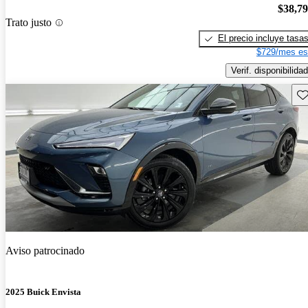
$38,7
Trato justo
El precio incluye tasa
$729/mes es
Verif. disponibilidad
Gu
Aviso patrocinado
2025 Buick Envista