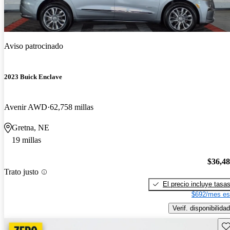
Aviso patrocinado
2023 Buick Enclave
Avenir AWD
62,758 millas
Gretna, NE
19 millas
$36,4
Trato justo
El precio incluye tasa
$692/mes es
Verif. disponibilidad
Gu