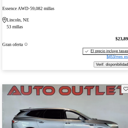
Essence AWD
59,082 millas
Lincoln, NE
53 millas
$23,8
Gran oferta
El precio incluye tasa
$453/mes es
Verif. disponibilidad
Gu