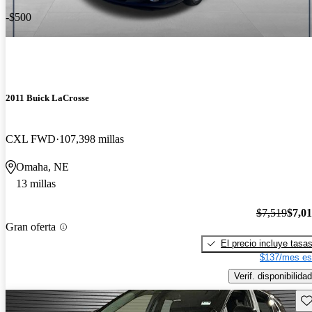
-$500
2011 Buick LaCrosse
CXL FWD
107,398 millas
Omaha, NE
13 millas
$7,519
$7,0
Gran oferta
El precio incluye tasa
$137/mes es
Verif. disponibilidad
Gu