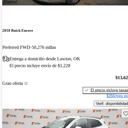
¡Nuevo!
2018 Buick Encore
Preferred FWD
50,276 millas
Entrega a domicilio desde Lawton, OK
El precio incluye envío de $1,228
$13,6
Gran oferta
El precio incluye tasa
$356/mes es
Verif. disponibilidad
Gu