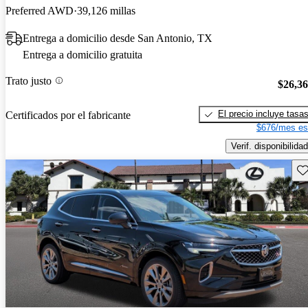
Preferred AWD
39,126 millas
Entrega a domicilio desde San Antonio, TX
Entrega a domicilio gratuita
Trato justo
$26,3
El precio incluye tasa
Certificados por el fabricante
$676/mes es
Verif. disponibilidad
Gu