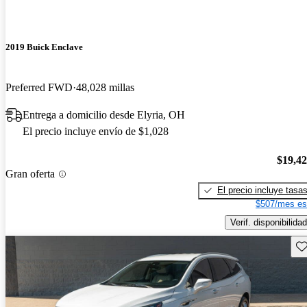
2019 Buick Enclave
Preferred FWD
48,028 millas
Entrega a domicilio desde Elyria, OH
El precio incluye envío de $1,028
$19,4
Gran oferta
El precio incluye tasa
$507/mes es
Verif. disponibilidad
Gu