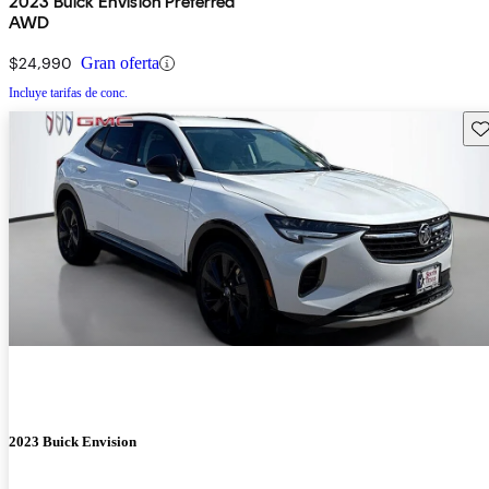
2023 Buick Envision Preferred
AWD
$24,990
Gran oferta
Incluye tarifas de conc.
Gu
2023 Buick Envision