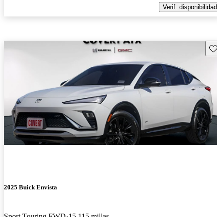
Verif. disponibilidad
Gu
2025 Buick Envista
Sport Touring FWD
15,115 millas