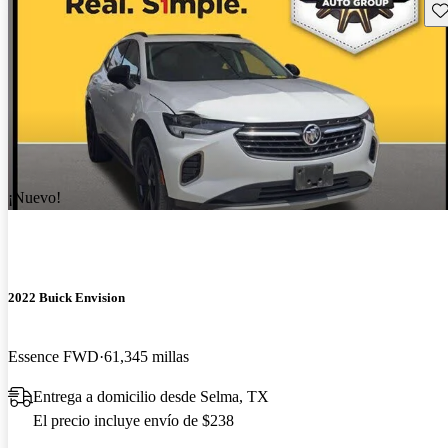
Gu
¡Nuevo!
2022 Buick Envision
Essence FWD
61,345 millas
Entrega a domicilio desde Selma, TX
El precio incluye envío de $238