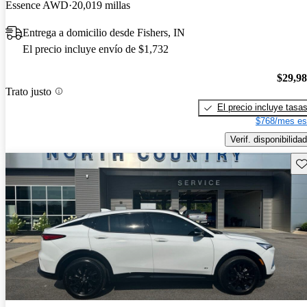
Essence AWD
20,019 millas
Entrega a domicilio desde Fishers, IN
El precio incluye envío de $1,732
$29,9
Trato justo
El precio incluye tasa
$768/mes es
Verif. disponibilidad
Gu