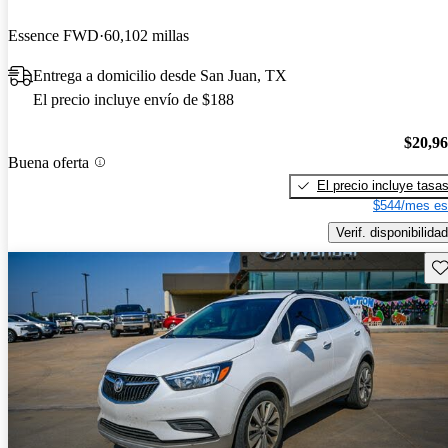
Essence FWD
60,102 millas
Entrega a domicilio desde San Juan, TX
El precio incluye envío de $188
$20,9
Buena oferta
El precio incluye tasa
$544/mes es
Verif. disponibilidad
Gu