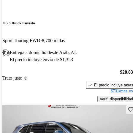
2025 Buick Envista
Sport Touring FWD
8,700 millas
Entrega a domicilio desde Arab, AL
El precio incluye envío de $1,353
$28,8
Trato justo
El precio incluye tasa
$731/mes es
Verif. disponibilidad
Gu