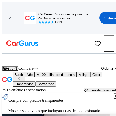
CarGurus: Autos nuevos y usados
Obtene
Con Modo de concesionario
150K+
Autos Buick usados en venta cerca de
Laredo, TX
Compara
Filtro (1)
Ordenar
Buick
Año
A 100 millas de distancia
Millaje
Color
Transmisión
Borrar todo
751 vehículos encontrados
Guardar búsque
Compra con precios transparentes.
Mostrar solo avisos que incluyan tasas del concesionario