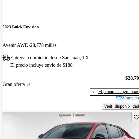
2023 Buick Envision
Avenir AWD
28,778 millas
Entrega a domicilio desde San Juan, TX
El precio incluye envío de $188
$28,7
Gran oferta
El precio incluye tasa
$738/mes es
Verif. disponibilidad
Gu