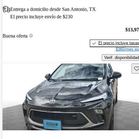
Entrega a domicilio desde San Antonio, TX
El precio incluye envío de $230
$13,9
Buena oferta
El precio incluye tasa
$365/mes es
Verif. disponibilidad
Gu