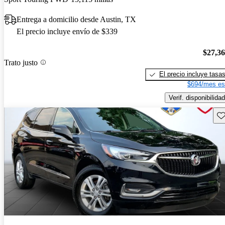
Entrega a domicilio desde Austin, TX
El precio incluye envío de $339
$27,3
Trato justo
El precio incluye tasa
$694/mes es
Verif. disponibilidad
Gu