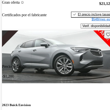
Gran oferta
$21,1
El precio incluye tasa
Certificados por el fabricante
$548/mes es
Verif. disponibilidad
Gu
Precio reducido
-$1,200
2023 Buick Envision