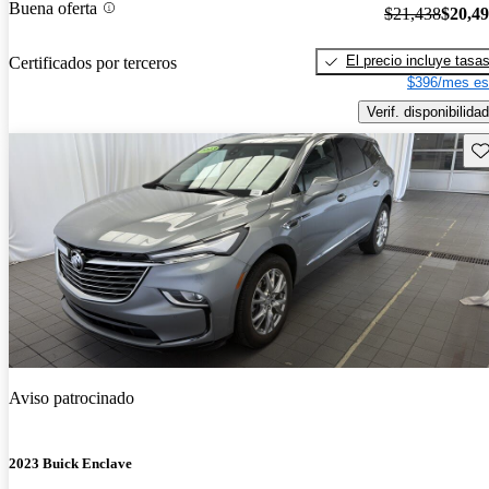
Buena oferta
$21,438
$20,4
El precio incluye tasa
Certificados por terceros
$396/mes es
Verif. disponibilidad
Gu
Aviso patrocinado
2023 Buick Enclave