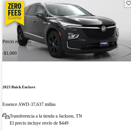
Gu
Precio reducido
-$1,000
2023 Buick Enclave
Essence AWD
37,637 millas
Transferencia a la tienda a Jackson, TN
El precio incluye envío de $449