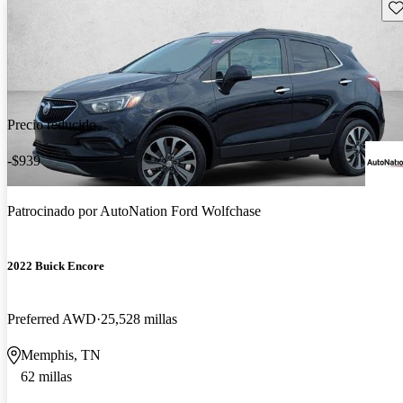
Gu
Precio reducido
-$939
Patrocinado por
AutoNation Ford Wolfchase
2022 Buick Encore
Preferred AWD
25,528 millas
Memphis, TN
62 millas