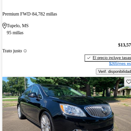
Premium FWD
84,782 millas
Tupelo, MS
95 millas
$13,5
Trato justo
El precio incluye tasa
$265/mes es
Verif. disponibilidad
Gu