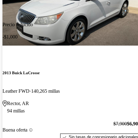
Precio reducido
-$1,000
2013 Buick LaCrosse
Leather FWD
140,265 millas
Rector, AR
94 millas
$7,900
$6,9
Buena oferta
Sin tasas de concesionario adicionale