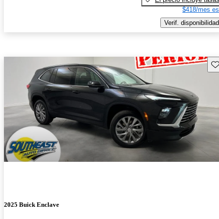
$418/mes es
Verif. disponibilidad
Gu
2025 Buick Enclave