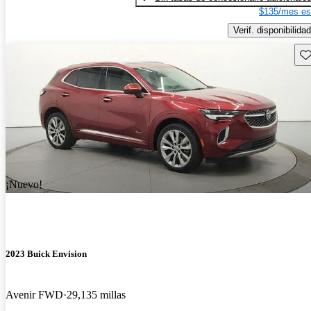
$135/mes es
Verif. disponibilidad
Gu
¡Nuevo!
2023 Buick Envision
Avenir FWD
29,135 millas