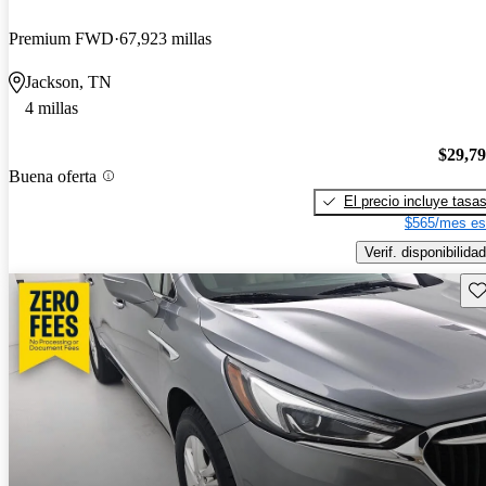
Premium FWD
67,923 millas
Jackson, TN
4 millas
$29,7
Buena oferta
El precio incluye tasa
$565/mes es
Verif. disponibilidad
Gu