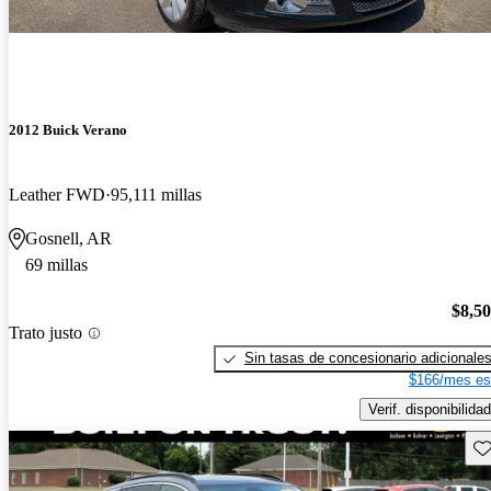
2012 Buick Verano
Leather FWD
95,111 millas
Gosnell, AR
69 millas
$8,5
Trato justo
Sin tasas de concesionario adicionale
$166/mes es
Verif. disponibilidad
Gu