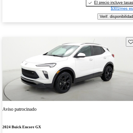
El precio incluye tasa
$301/mes es
Verif. disponibilidad
Gu
Aviso patrocinado
2024 Buick Encore GX