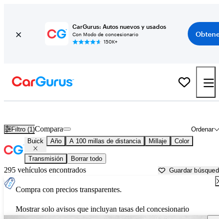
CarGurus: Autos nuevos y usados
Obtene
Con Modo de concesionario
150K+
Autos Buick usados en venta cerca de
Jackson, TN
Compara
Filtro (1)
Ordenar
Buick
Año
A 100 millas de distancia
Millaje
Color
Transmisión
Borrar todo
295 vehículos encontrados
Guardar búsque
Compra con precios transparentes.
Mostrar solo avisos que incluyan tasas del concesionario