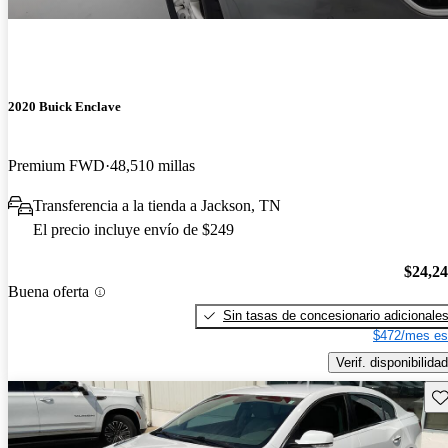
2020 Buick Enclave
Premium FWD
48,510 millas
Transferencia a la tienda a Jackson, TN
El precio incluye envío de $249
$24,2
Buena oferta
Sin tasas de concesionario adicionale
$472/mes es
Verif. disponibilidad
Gu