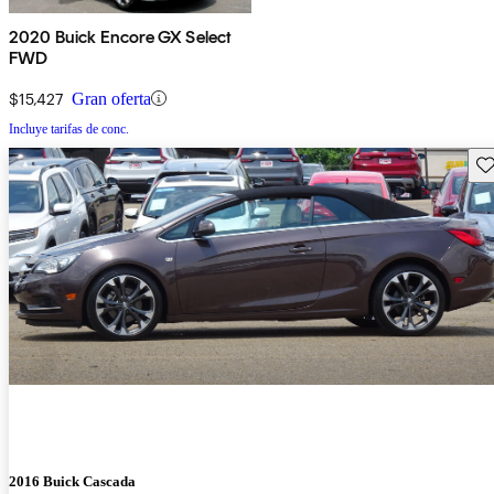
2020 Buick Encore GX Select
FWD
$15,427
Gran oferta
Incluye tarifas de conc.
Gu
2016 Buick Cascada