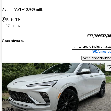
Avenir AWD
12,939 millas
Paris, TN
57 millas
$33,386
$32,3
Gran oferta
El precio incluye tasa
$614/mes es
Verif. disponibilidad
Gu
Precio reducido
-$1,648