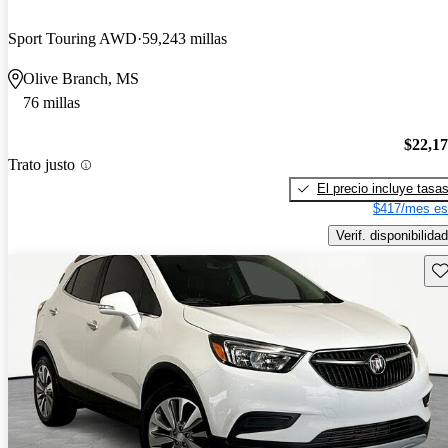
Sport Touring AWD
59,243 millas
Olive Branch, MS
76 millas
$22,1
Trato justo
El precio incluye tasa
$417/mes es
Verif. disponibilidad
Gu