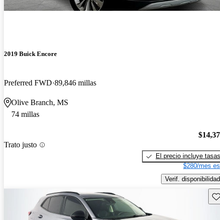
2019 Buick Encore
Preferred FWD
89,846 millas
Olive Branch, MS
74 millas
$14,3
Trato justo
El precio incluye tasa
$280/mes es
Verif. disponibilidad
Gu