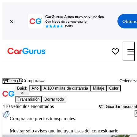
CarGurus: Autos nuevos y usados
Obtene
Con Modo de concesionario
150K+
Autos Buick usados en venta cerca de
Huntsville, AL
Compara
Filtro (1)
Ordenar
Buick
Año
A 100 millas de distancia
Millaje
Color
Transmisión
Borrar todo
410 vehículos encontrados
Guardar búsque
Compra con precios transparentes.
Mostrar solo avisos que incluyan tasas del concesionario