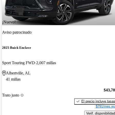
¡Nuevo!
Aviso patrocinado
2025 Buick Enclave
Sport Touring FWD
2,007 millas
Albertville, AL
41 millas
$43,7
Trato justo
El precio incluye tasa
$791/mes es
Verif. disponibilidad