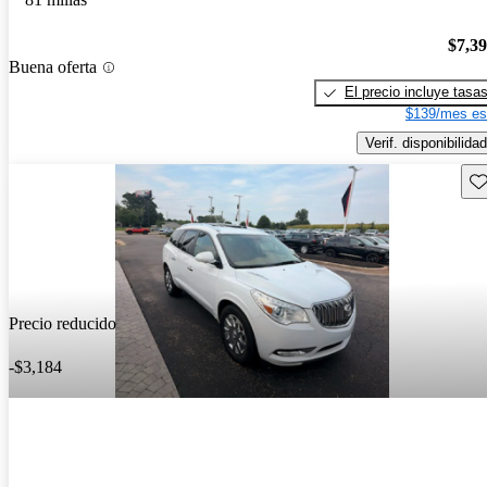
$7,3
Buena oferta
El precio incluye tasa
$139/mes es
Verif. disponibilidad
Gu
Precio reducido
-$3,184