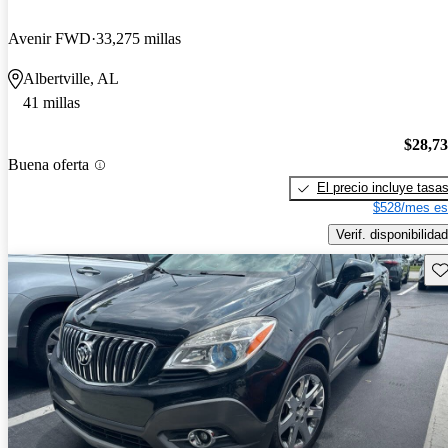
Avenir FWD
33,275 millas
Albertville, AL
41 millas
$28,7
Buena oferta
El precio incluye tasa
$528/mes es
Verif. disponibilidad
Gu