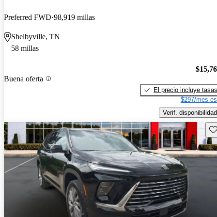
Preferred FWD
98,919 millas
Shelbyville, TN
58 millas
$15,7
Buena oferta
El precio incluye tasa
$297/mes es
Verif. disponibilidad
Gu