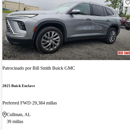
Gu
¡Nuevo!
Patrocinado por
Bill Smith Buick GMC
2025 Buick Enclave
Preferred FWD
29,384 millas
Cullman, AL
39 millas