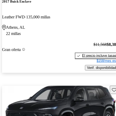
2017 Buick Enclave
Leather FWD
135,000 millas
Athens, AL
22 millas
$11,568
$8,3
Gran oferta
El precio incluye tasa
$158/mes es
Verif. disponibilidad
Gu