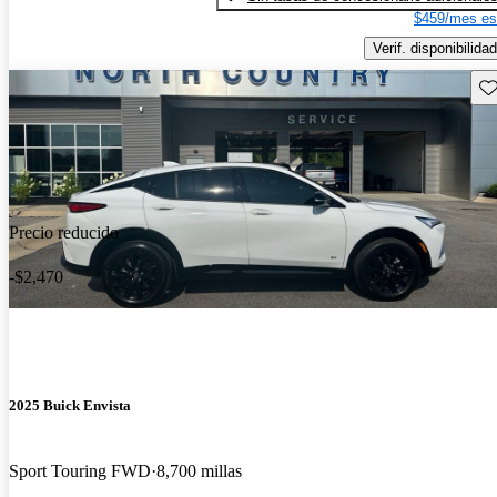
$459/mes es
Verif. disponibilidad
Gu
Precio reducido
-$2,470
2025 Buick Envista
Sport Touring FWD
8,700 millas