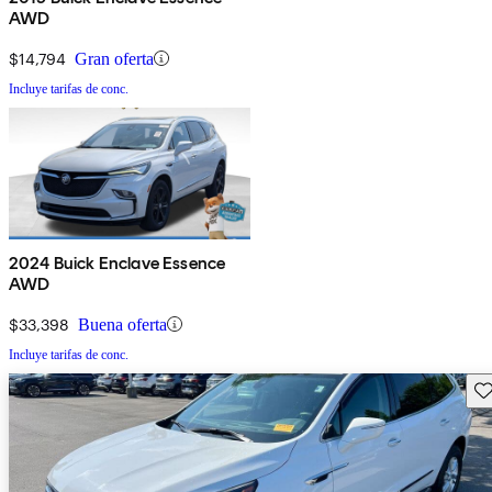
AWD
$14,794
Gran oferta
Incluye tarifas de conc.
2024 Buick Enclave Essence
AWD
$33,398
Buena oferta
Incluye tarifas de conc.
Gu