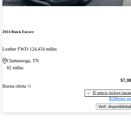
¡Nuevo!
2014 Buick Encore
Leather FWD
124,454 millas
Chattanooga, TN
82 millas
$7,3
Buena oferta
El precio incluye tasa
$139/mes es
Verif. disponibilidad