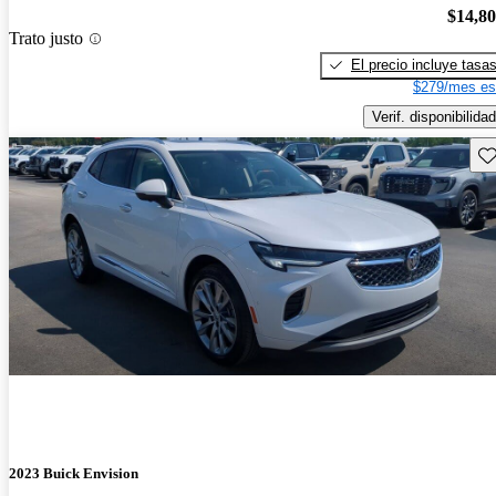
$14,8
Trato justo
El precio incluye tasa
$279/mes es
Verif. disponibilidad
Gu
2023 Buick Envision