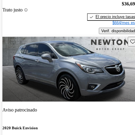
$36,6
Trato justo
El precio incluye tasa
$664/mes es
Verif. disponibilidad
Gu
Aviso patrocinado
2020 Buick Envision