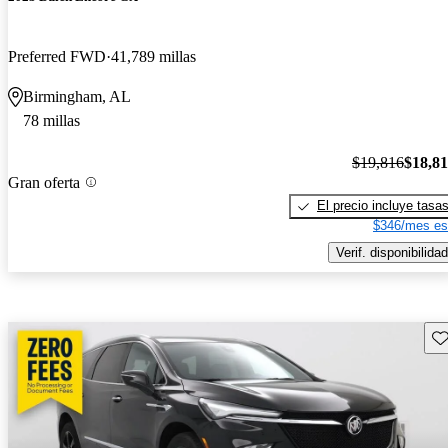
Preferred FWD
41,789 millas
Birmingham, AL
78 millas
$19,816
$18,8
Gran oferta
El precio incluye tasa
$346/mes es
Verif. disponibilidad
Gu