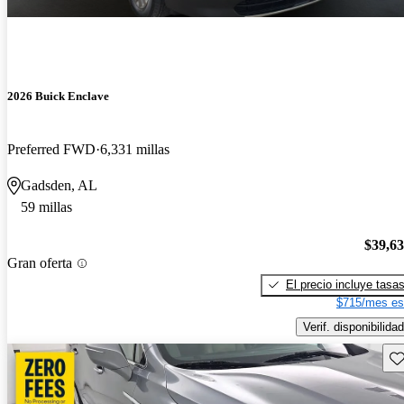
2026 Buick Enclave
Preferred FWD
6,331 millas
Gadsden, AL
59 millas
$39,6
Gran oferta
El precio incluye tasa
$715/mes es
Verif. disponibilidad
Gu