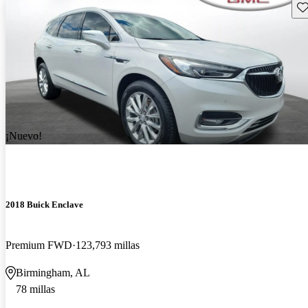
Gu
¡Nuevo!
2018 Buick Enclave
Premium FWD
123,793 millas
Birmingham, AL
78 millas