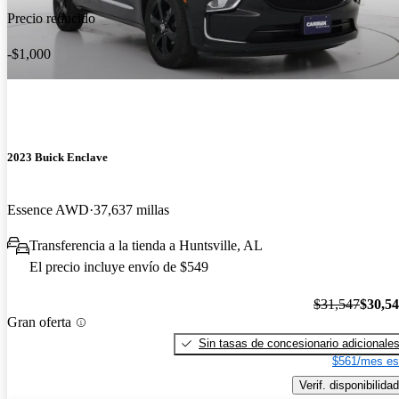
Precio reducido
-$1,000
2023 Buick Enclave
Essence AWD
37,637 millas
Transferencia a la tienda a Huntsville, AL
El precio incluye envío de $549
$31,547
$30,5
Gran oferta
Sin tasas de concesionario adicionale
$561/mes es
Verif. disponibilidad