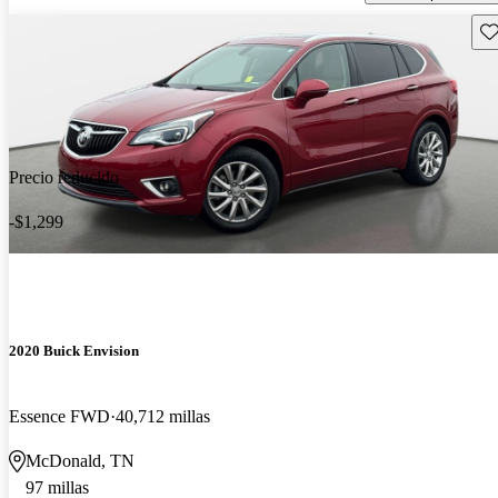
Gu
Precio reducido
-$1,299
2020 Buick Envision
Essence FWD
40,712 millas
McDonald, TN
97 millas