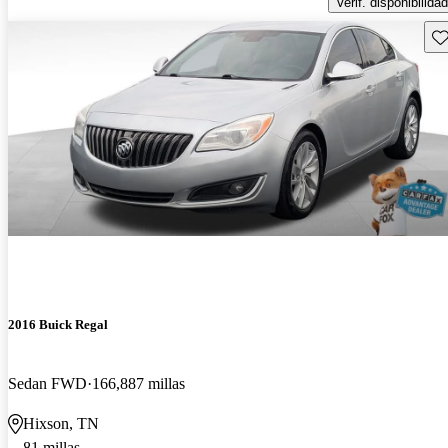
Verif. disponibilidad
Gu
2016 Buick Regal
Sedan FWD
166,887 millas
Hixson, TN
81 millas