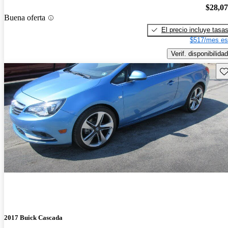
$28,0
Buena oferta
El precio incluye tasa
$517/mes es
Verif. disponibilidad
Gu
2017 Buick Cascada