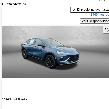
Buena oferta
El precio incluye tasa
$446/mes es
Verif. disponibilidad
Gu
2026 Buick Envista