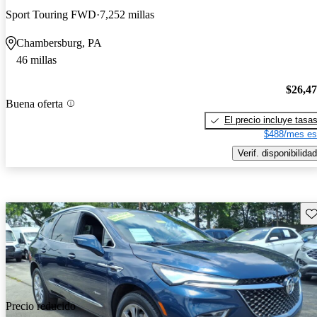
Sport Touring FWD
7,252 millas
Chambersburg, PA
46 millas
$26,4
Buena oferta
El precio incluye tasa
$488/mes es
Verif. disponibilidad
Gu
Precio reducido