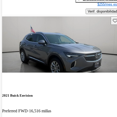
$255/mes es
Verif. disponibilidad
Gu
2021 Buick Envision
Preferred FWD
16,516 millas