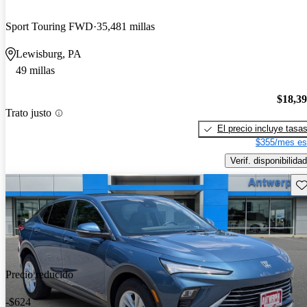
Sport Touring FWD
35,481 millas
Lewisburg, PA
49 millas
$18,3
Trato justo
El precio incluye tasa
$355/mes es
Verif. disponibilidad
Gu
Precio reducido
-$624