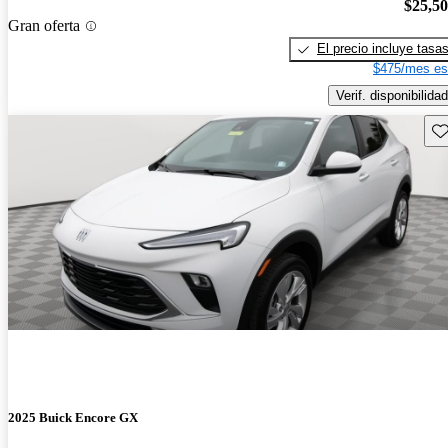
$25,5
Gran oferta
El precio incluye tasa
$475/mes es
Verif. disponibilidad
Gu
2025 Buick Encore GX