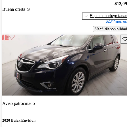
$12,0
Buena oferta
El precio incluye tasa
$234/mes es
Verif. disponibilidad
Gu
Aviso patrocinado
2020 Buick Envision