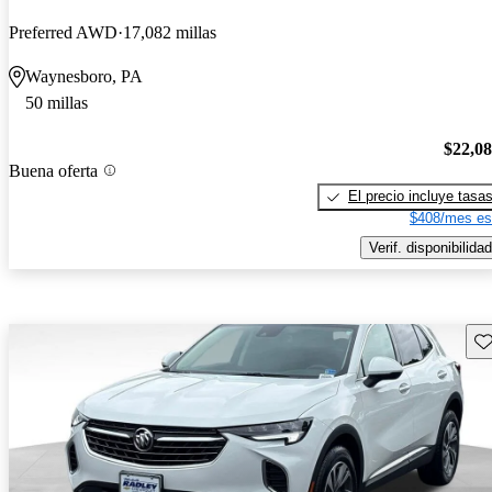
Preferred AWD
17,082 millas
Waynesboro, PA
50 millas
$22,0
Buena oferta
El precio incluye tasa
$408/mes es
Verif. disponibilidad
Gu