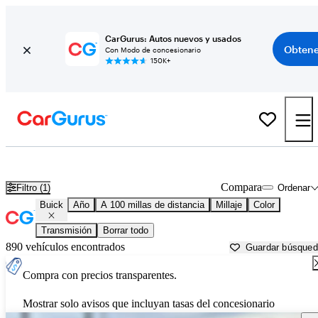
CarGurus: Autos nuevos y usados
Obtene
Con Modo de concesionario
150K+
Autos Buick usados en venta cerca de
Harrisburg, PA
Compara
Filtro (1)
Ordenar
Buick
Año
A 100 millas de distancia
Millaje
Color
Transmisión
Borrar todo
890 vehículos encontrados
Guardar búsque
Compra con precios transparentes.
Mostrar solo avisos que incluyan tasas del concesionario