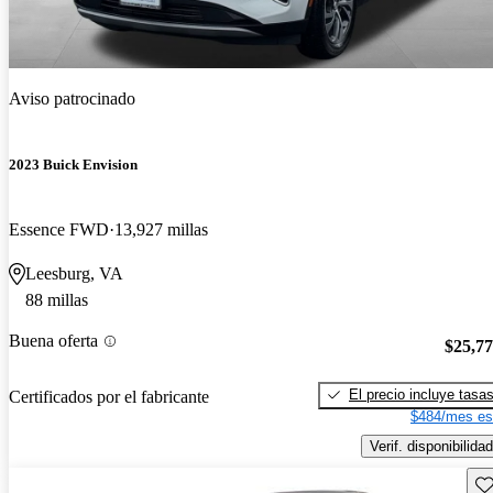
Aviso patrocinado
2023 Buick Envision
Essence FWD
13,927 millas
Leesburg, VA
88 millas
Buena oferta
$25,7
El precio incluye tasa
Certificados por el fabricante
$484/mes es
Verif. disponibilidad
Gu