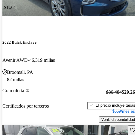
-$1,221
2022 Buick Enclave
Avenir AWD
46,319 millas
Broomall, PA
82 millas
Gran oferta
$30,484
$29,2
El precio incluye tasa
Certificados por terceros
$559/mes es
Verif. disponibilidad
Gu