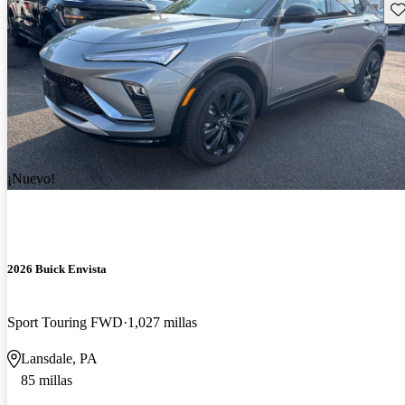
Gu
¡Nuevo!
2026 Buick Envista
Sport Touring FWD
1,027 millas
Lansdale, PA
85 millas