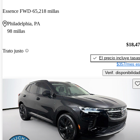
Essence FWD
65,218 millas
Philadelphia, PA
98 millas
$18,4
Trato justo
El precio incluye tasa
$357/mes es
Verif. disponibilidad
Gu