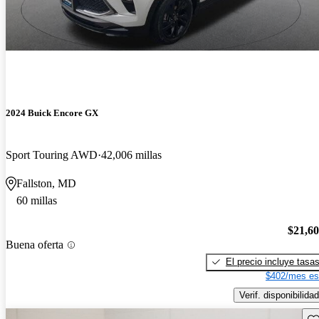
2024 Buick Encore GX
Sport Touring AWD
42,006 millas
Fallston, MD
60 millas
$21,6
Buena oferta
El precio incluye tasa
$402/mes es
Verif. disponibilidad
Gu