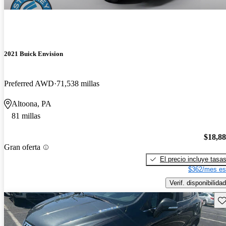
2021 Buick Envision
Preferred AWD
71,538 millas
Altoona, PA
81 millas
$18,8
Gran oferta
El precio incluye tasa
$362/mes es
Verif. disponibilidad
Gu