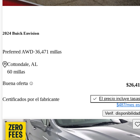
2024 Buick Envision
Preferred AWD
36,471 millas
Cottondale, AL
60 millas
Buena oferta
$26,4
El precio incluye tasa
Certificados por el fabricante
$487/mes es
Verif. disponibilidad
Gu