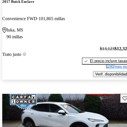
2017 Buick Enclave
Convenience FWD
101,865 millas
Iuka, MS
90 millas
$13,123
$12,3
Trato justo
El precio incluye tasa
$240/mes es
Verif. disponibilidad
Gu