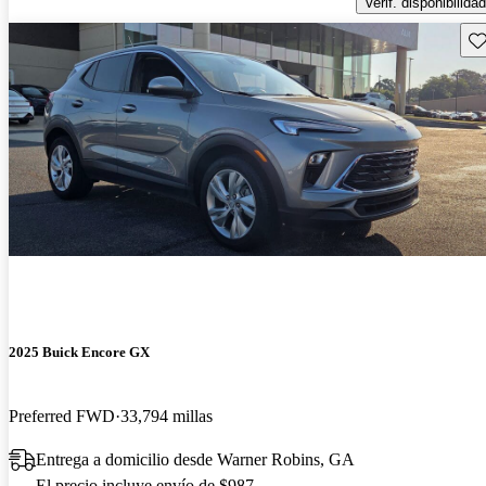
Verif. disponibilidad
Gu
2025 Buick Encore GX
Preferred FWD
33,794 millas
Entrega a domicilio desde Warner Robins, GA
El precio incluye envío de $987