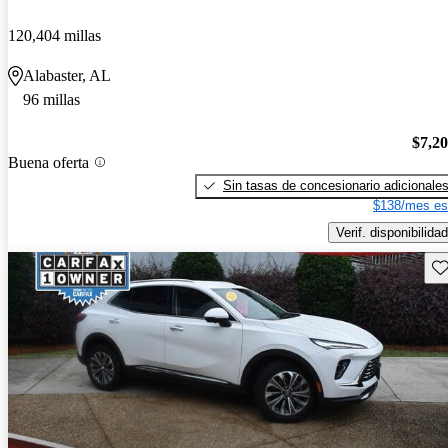
120,404 millas
Alabaster, AL
96 millas
$7,2
Buena oferta
Sin tasas de concesionario adicionale
$138/mes es
Verif. disponibilidad
Gu