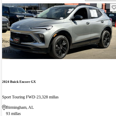
Gu
Precio reducido
-$1,081
2024 Buick Encore GX
Sport Touring FWD
23,328 millas
Birmingham, AL
93 millas