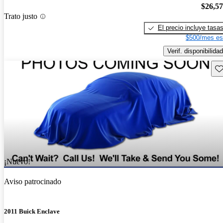
$26,5
Trato justo
El precio incluye tasa
$500/mes es
Verif. disponibilidad
Gu
¡Nuevo!
Aviso patrocinado
2011 Buick Enclave