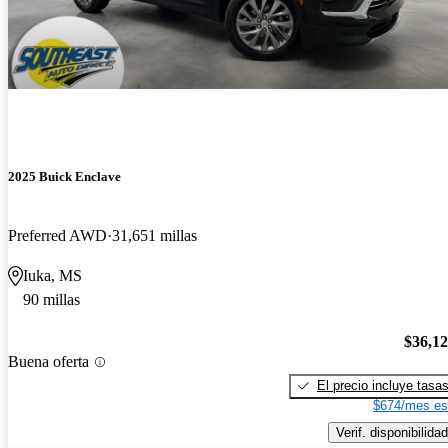
2025 Buick Enclave
Preferred AWD
31,651 millas
Iuka, MS
90 millas
$36,1
Buena oferta
El precio incluye tasa
$674/mes es
Verif. disponibilidad