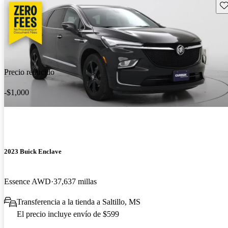
Gu
Precio reducido
-$1,000
2023 Buick Enclave
Essence AWD
37,637 millas
Transferencia a la tienda a Saltillo, MS
El precio incluye envío de $599