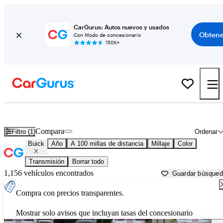
CarGurus: Autos nuevos y usados
Obtene
Con Modo de concesionario
150K+
Autos Buick usados en venta cerca de
Columbus, MS
Compara
Filtro (1)
Ordenar
Buick
Año
A 100 millas de distancia
Millaje
Color
Transmisión
Borrar todo
1,156 vehículos encontrados
Guardar búsque
Compra con precios transparentes.
Mostrar solo avisos que incluyan tasas del concesionario