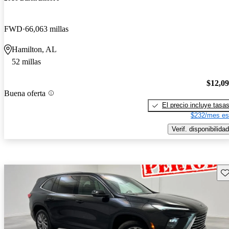
FWD
66,063 millas
Hamilton, AL
52 millas
$12,0
Buena oferta
El precio incluye tasa
$232/mes es
Verif. disponibilidad
Gu