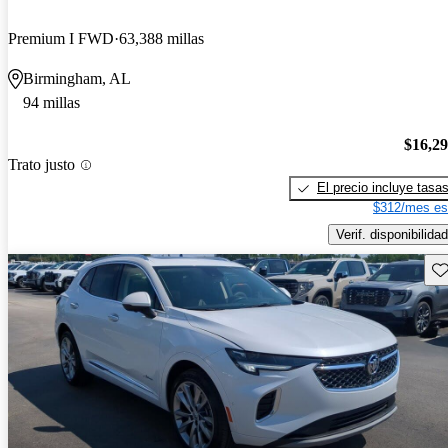
Premium I FWD
63,388 millas
Birmingham, AL
94 millas
$16,2
Trato justo
El precio incluye tasa
$312/mes es
Verif. disponibilidad
Gu