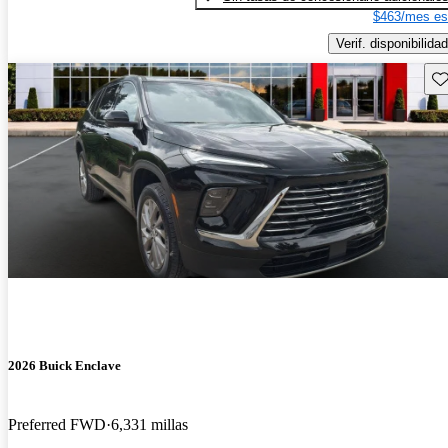
$463/mes es
Verif. disponibilidad
Gu
2026 Buick Enclave
Preferred FWD
6,331 millas