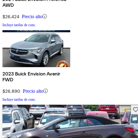
AWD
$26,424
Precio alto
Incluye tarifas de conc.
2023 Buick Envision Avenir
FWD
$26,890
Precio alto
Incluye tarifas de conc.
Gu