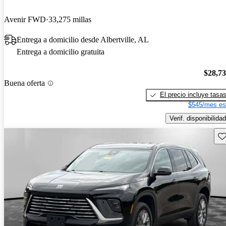
Avenir FWD
33,275 millas
Entrega a domicilio desde Albertville, AL
Entrega a domicilio gratuita
$28,7
Buena oferta
El precio incluye tasa
$545/mes es
Verif. disponibilidad
Gu