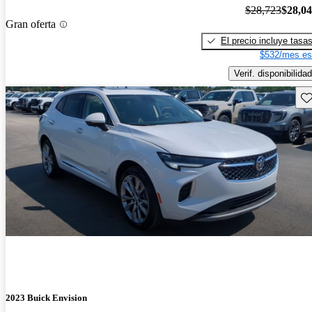
$28,723
$28,0
Gran oferta
El precio incluye tasa
$532/mes es
Verif. disponibilidad
Gu
2023 Buick Envision