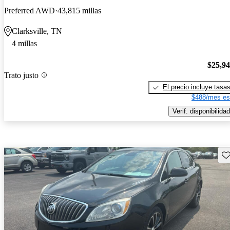
Preferred AWD
43,815 millas
Clarksville, TN
4 millas
$25,9
Trato justo
El precio incluye tasa
$488/mes es
Verif. disponibilidad
Gu