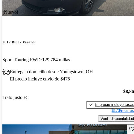
¡Nuevo!
2017 Buick Verano
Sport Touring FWD
129,784 millas
Entrega a domicilio desde Youngstown, OH
El precio incluye envío de $475
$8,8
Trato justo
El precio incluye tasa
$173/mes es
Verif. disponibilidad
Gu