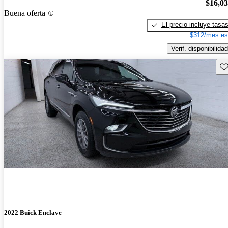
$16,0
Buena oferta
El precio incluye tasa
$312/mes es
Verif. disponibilidad
Gu
2022 Buick Enclave