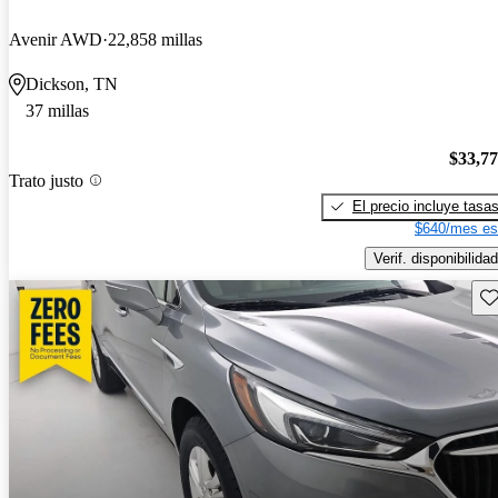
Avenir AWD
22,858 millas
Dickson, TN
37 millas
$33,7
Trato justo
El precio incluye tasa
$640/mes es
Verif. disponibilidad
Gu