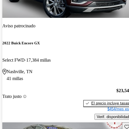
Aviso patrocinado
2022 Buick Encore GX
Select FWD
17,384 millas
Nashville, TN
41 millas
$23,5
Trato justo
El precio incluye tasa
$454/mes es
Verif. disponibilidad
Gu