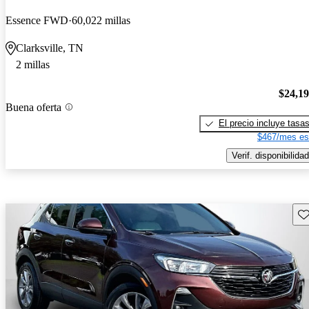
Essence FWD
60,022 millas
Clarksville, TN
2 millas
$24,1
Buena oferta
El precio incluye tasa
$467/mes es
Verif. disponibilidad
Gu