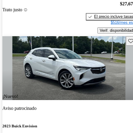
$27,6
Trato justo
El precio incluye tasa
$516/mes es
Verif. disponibilidad
Gu
¡Nuevo!
Aviso patrocinado
2023 Buick Envision