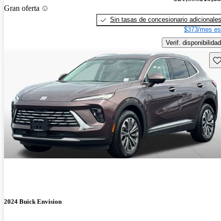
Gran oferta
Sin tasas de concesionario adicionale
$373/mes es
Verif. disponibilidad
Gu
2024 Buick Envision