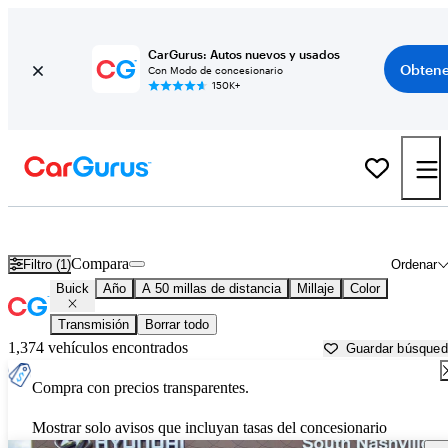
CarGurus: Autos nuevos y usados
Obtene
Con Modo de concesionario
150K+
Autos Buick usados en venta cerca de
Clarksville, TN
Compara
Filtro (1)
Ordenar
Buick
Año
A 50 millas de distancia
Millaje
Color
Transmisión
Borrar todo
1,374 vehículos encontrados
Guardar búsque
Compra con precios transparentes.
Mostrar solo avisos que incluyan tasas del concesionario