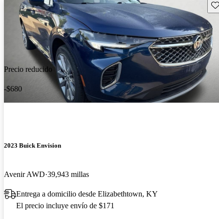
Gu
Precio reducido
-$680
2023 Buick Envision
Avenir AWD
39,943 millas
Entrega a domicilio desde Elizabethtown, KY
El precio incluye envío de $171