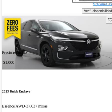
$743/mes es
Verif. disponibilidad
Gu
Precio reducido
-$1,000
2023 Buick Enclave
Essence AWD
37,637 millas