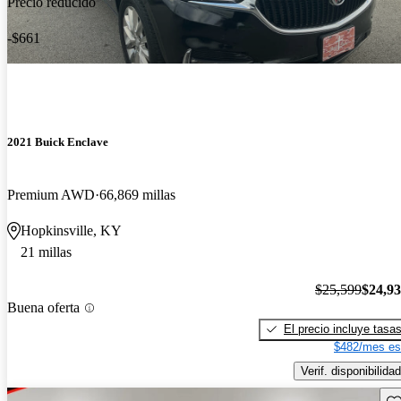
Precio reducido
-$661
2021 Buick Enclave
Premium AWD
66,869 millas
Hopkinsville, KY
21 millas
$25,599
$24,9
Buena oferta
El precio incluye tasa
$482/mes es
Verif. disponibilidad
Gu