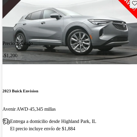
Gu
Precio reducido
-$1,200
2023 Buick Envision
Avenir AWD
45,345 millas
Entrega a domicilio desde Highland Park, IL
El precio incluye envío de $1,884