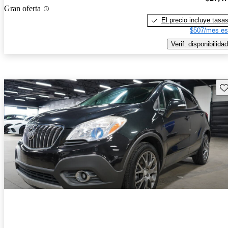
Gran oferta
El precio incluye tasa
$507/mes es
Verif. disponibilidad
Gu