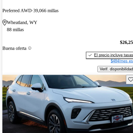
Preferred AWD
39,066 millas
Wheatland, WY
88 millas
$26,2
Buena oferta
El precio incluye tasa
$484/mes es
Verif. disponibilidad
Gu