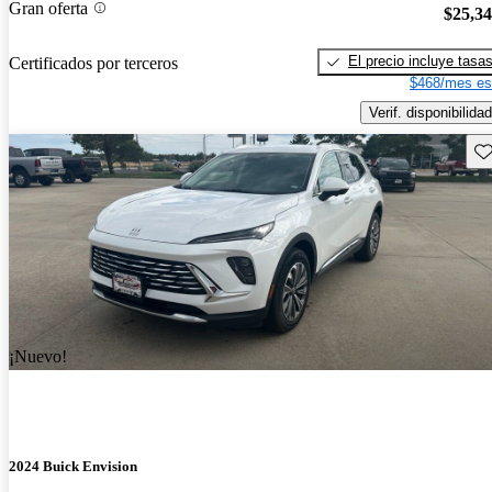
Gran oferta
$25,3
El precio incluye tasa
Certificados por terceros
$468/mes es
Verif. disponibilidad
Gu
¡Nuevo!
2024 Buick Envision