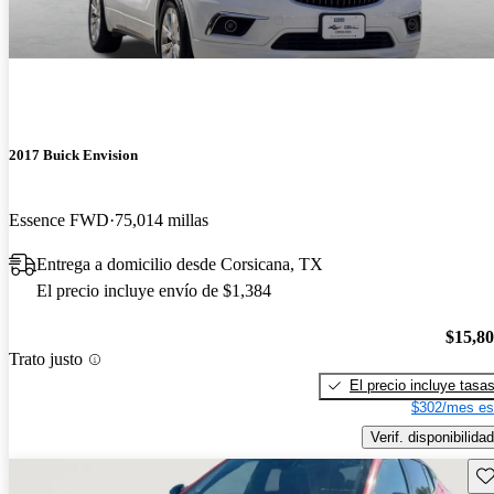
2017 Buick Envision
Essence FWD
75,014 millas
Entrega a domicilio desde Corsicana, TX
El precio incluye envío de $1,384
$15,8
Trato justo
El precio incluye tasa
$302/mes es
Verif. disponibilidad
Gu