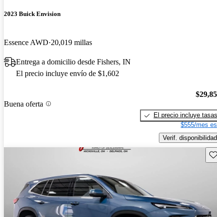
2023 Buick Envision
Essence AWD
20,019 millas
Entrega a domicilio desde Fishers, IN
El precio incluye envío de $1,602
$29,8
Buena oferta
El precio incluye tasa
$555/mes es
Verif. disponibilidad
Gu