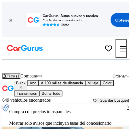
CarGurus: Autos nuevos y usados
Obtene
Con Modo de concesionario
150K+
Autos Buick usados en venta cerca de
Casper, WY
Compara
Filtro (1)
Ordenar
Buick
Año
A 100 millas de distancia
Millaje
Color
Transmisión
Borrar todo
649 vehículos encontrados
Guardar búsque
Compra con precios transparentes.
Mostrar solo avisos que incluyan tasas del concesionario