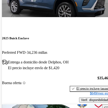
2025 Buick Enclave
Preferred FWD
34,236 millas
Entrega a domicilio desde Delphos, OH
El precio incluye envío de $1,420
$35,4
Buena oferta
El precio incluye tasa
$649/mes es
Verif. disponibilidad
Gu