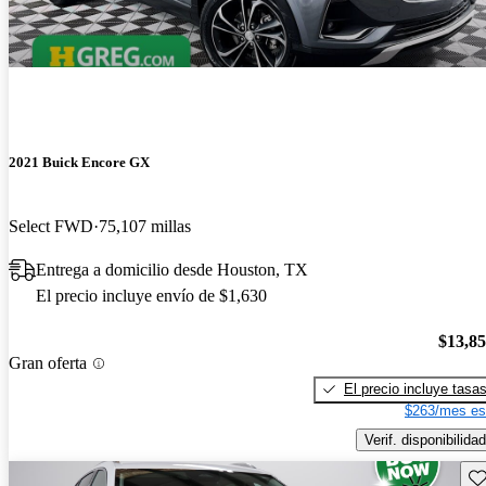
2021 Buick Encore GX
Select FWD
75,107 millas
Entrega a domicilio desde Houston, TX
El precio incluye envío de $1,630
$13,8
Gran oferta
El precio incluye tasa
$263/mes es
Verif. disponibilidad
Gu