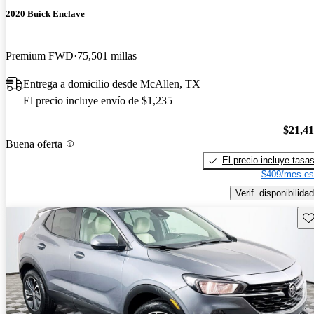
2020 Buick Enclave
Premium FWD
75,501 millas
Entrega a domicilio desde McAllen, TX
El precio incluye envío de $1,235
$21,4
Buena oferta
El precio incluye tasa
$409/mes es
Verif. disponibilidad
Gu