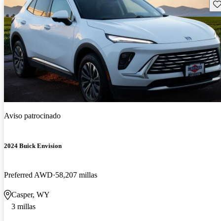
Gu
Aviso patrocinado
2024 Buick Envision
Preferred AWD
58,207 millas
Casper, WY
3 millas