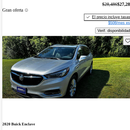
$28,486
$27,2
Gran oferta
El precio incluye tasa
$508/mes es
Verif. disponibilidad
Gu
¡Nuevo!
2020 Buick Enclave