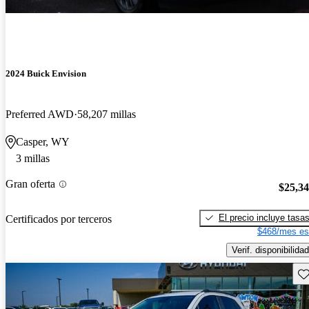
2024 Buick Envision
Preferred AWD
58,207 millas
Casper, WY
3 millas
Gran oferta
$25,3
El precio incluye tasa
Certificados por terceros
$468/mes es
Verif. disponibilidad
Gu