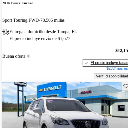
2016 Buick Encore
Sport Touring FWD
78,505 millas
Entrega a domicilio desde Tampa, FL
El precio incluye envío de $1,677
$12,1
Buena oferta
El precio incluye tasa
$233/mes es
Verif. disponibilidad
Gu