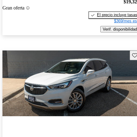
$19,3
Gran oferta
El precio incluye tasa
$369/mes es
Verif. disponibilidad
Gu