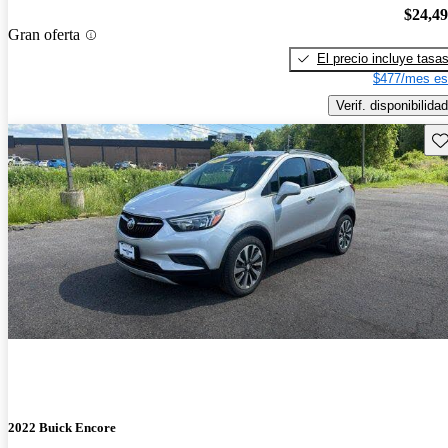
$24,4
Gran oferta
El precio incluye tasa
$477/mes es
Verif. disponibilidad
Gu
2022 Buick Encore