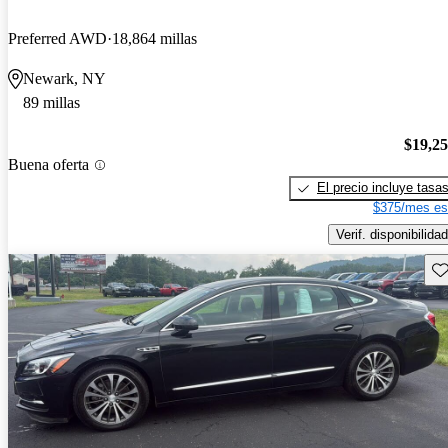
Preferred AWD
18,864 millas
Newark, NY
89 millas
$19,2
Buena oferta
El precio incluye tasa
$375/mes es
Verif. disponibilidad
Gu