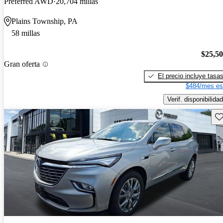
Preferred AWD
20,704 millas
Plains Township, PA
58 millas
$25,5
Gran oferta
El precio incluye tasa
$484/mes es
Verif. disponibilidad
Gu