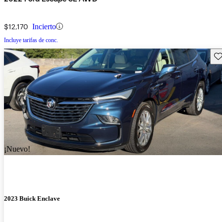
$12,170
Incierto
Incluye tarifas de conc.
Gu
¡Nuevo!
2023 Buick Enclave