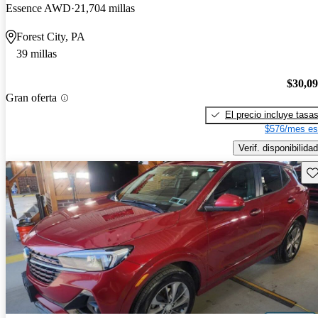
Essence AWD
21,704 millas
Forest City, PA
39 millas
$30,0
Gran oferta
El precio incluye tasa
$576/mes es
Verif. disponibilidad
Gu