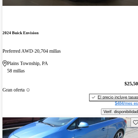
2024 Buick Envision
Preferred AWD
20,704 millas
Plains Township, PA
58 millas
$25,5
Gran oferta
El precio incluye tasa
$484/mes es
Verif. disponibilidad
Gu