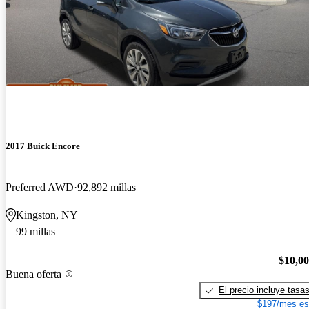
2017 Buick Encore
Preferred AWD
92,892 millas
Kingston, NY
99 millas
$10,0
Buena oferta
El precio incluye tasa
$197/mes es