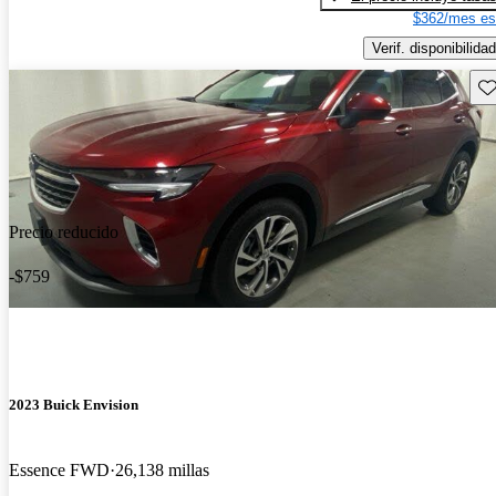
$362/mes es
Verif. disponibilidad
Gu
Precio reducido
-$759
2023 Buick Envision
Essence FWD
26,138 millas