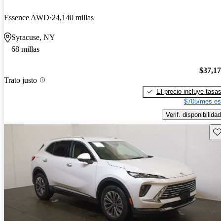
Essence AWD
24,140 millas
Syracuse, NY
68 millas
$37,1
Trato justo
El precio incluye tasa
$705/mes es
Verif. disponibilidad
Gu