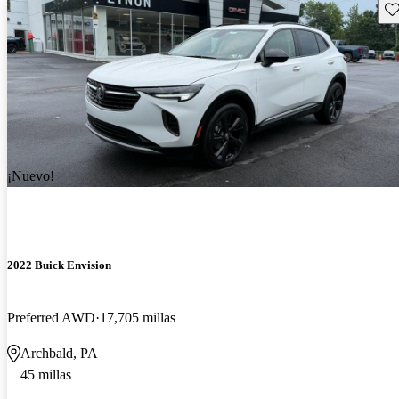
Gu
¡Nuevo!
2022 Buick Envision
Preferred AWD
17,705 millas
Archbald, PA
45 millas