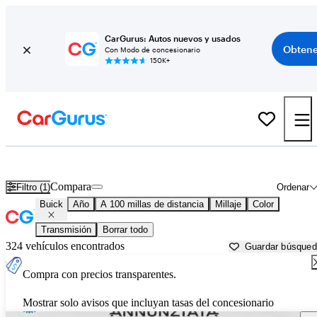
CarGurus: Autos nuevos y usados
Obtene
Con Modo de concesionario
150K+
Autos Buick usados en venta cerca de
Binghamton, NY
Compara
Filtro (1)
Ordenar
Buick
Año
A 100 millas de distancia
Millaje
Color
Transmisión
Borrar todo
324 vehículos encontrados
Guardar búsque
Compra con precios transparentes.
Mostrar solo avisos que incluyan tasas del concesionario