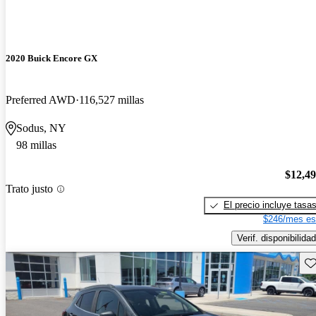
2020 Buick Encore GX
Preferred AWD
116,527 millas
Sodus, NY
98 millas
$12,4
Trato justo
El precio incluye tasa
$246/mes es
Verif. disponibilidad
Gu