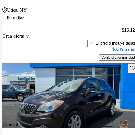
Utica, NY
80 millas
$16,1
Gran oferta
El precio incluye tasa
$314/mes es
Verif. disponibilidad
Gu
¡Nuevo!