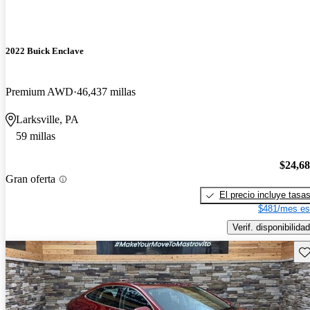
2022 Buick Enclave
Premium AWD
46,437 millas
Larksville, PA
59 millas
$24,6
Gran oferta
El precio incluye tasa
$481/mes es
Verif. disponibilidad
Gu