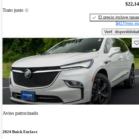
$22,1
Trato justo
El precio incluye tasa
$417/mes es
Verif. disponibilidad
Gu
Aviso patrocinado
2024 Buick Enclave