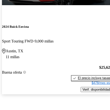
2024 Buick Envista
Sport Touring FWD
9,000 millas
Austin, TX
11 millas
$25,6
Buena oferta
El precio incluye tasa
$478/mes es
Verif. disponibilidad