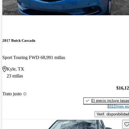
¡Nuevo!
2017 Buick Cascada
Sport Touring FWD
68,991 millas
Kyle, TX
23 millas
$16,1
Trato justo
El precio incluye tasa
$312/mes es
Verif. disponibilidad
Gu