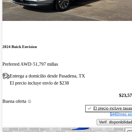
2024 Buick Envision
Preferred AWD
51,797 millas
Entrega a domicilio desde Pasadena, TX
El precio incluye envío de $238
$23,5
Buena oferta
El precio incluye tasa
$440/mes es
Verif. disponibilidad
Gu