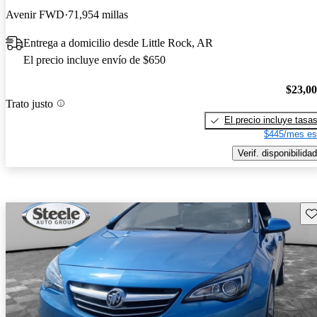
Avenir FWD
71,954 millas
Entrega a domicilio desde Little Rock, AR
El precio incluye envío de $650
$23,0
Trato justo
El precio incluye tasa
$445/mes es
Verif. disponibilidad
Gu