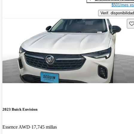
$501/mes es
Verif. disponibilidad
Gu
2023 Buick Envision
Essence AWD
17,745 millas