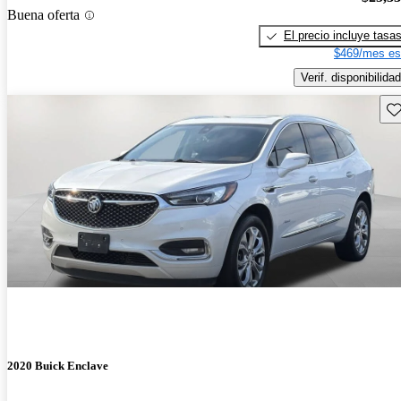
Buena oferta
El precio incluye tasa
$469/mes es
Verif. disponibilidad
Gu
2020 Buick Enclave