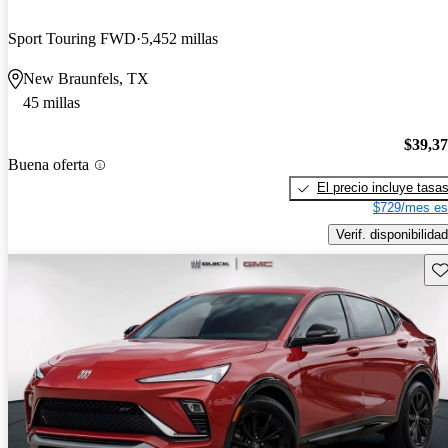
Sport Touring FWD
5,452 millas
New Braunfels, TX
45 millas
$39,3
Buena oferta
El precio incluye tasa
$729/mes es
Verif. disponibilidad
Gu