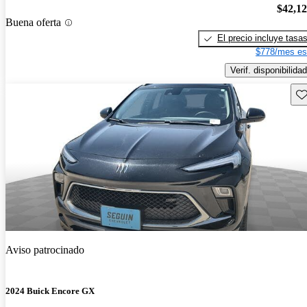
$42,1
Buena oferta
El precio incluye tasa
$778/mes es
Verif. disponibilidad
Gu
Aviso patrocinado
2024 Buick Encore GX