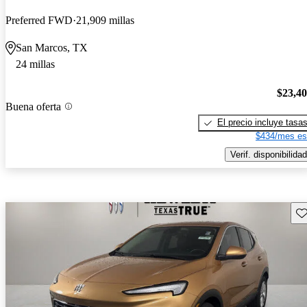
Preferred FWD
21,909 millas
San Marcos, TX
24 millas
$23,4
Buena oferta
El precio incluye tasa
$434/mes es
Verif. disponibilidad
Gu