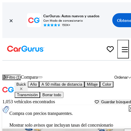
CarGurus: Autos nuevos y usados
Obtene
Con Modo de concesionario
150K+
Autos Buick usados en venta cerca de
Austin, TX
Compara
Filtro (1)
Ordenar
Buick
Año
A 50 millas de distancia
Millaje
Color
Transmisión
Borrar todo
1,053 vehículos encontrados
Guardar búsque
Compra con precios transparentes.
Mostrar solo avisos que incluyan tasas del concesionario