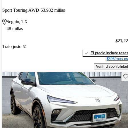
Sport Touring AWD
53,932 millas
Seguin, TX
48 millas
$21,2
Trato justo
El precio incluye tasa
$396/mes es
Verif. disponibilidad
Gu