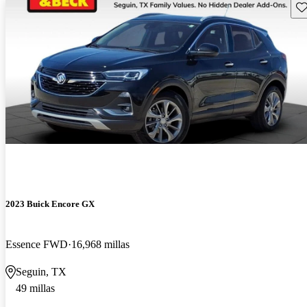
Gu
2023 Buick Encore GX
Essence FWD
16,968 millas
Seguin, TX
49 millas