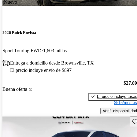
¡Nuevo!
2026 Buick Envista
Sport Touring FWD
1,603 millas
Entrega a domicilio desde Brownsville, TX
El precio incluye envío de $897
$27,8
Buena oferta
El precio incluye tasa
$515/mes es
Verif. disponibilidad
Gu