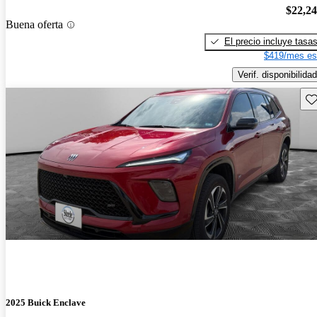
$22,2
Buena oferta
El precio incluye tasa
$419/mes es
Verif. disponibilidad
Gu
2025 Buick Enclave