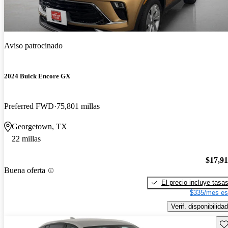
Aviso patrocinado
2024 Buick Encore GX
Preferred FWD
75,801 millas
Georgetown, TX
22 millas
$17,9
Buena oferta
El precio incluye tasa
$335/mes es
Verif. disponibilidad
Gu