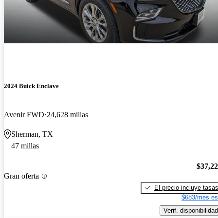
2024 Buick Enclave
Avenir FWD
24,628 millas
Sherman, TX
47 millas
$37,2
Gran oferta
El precio incluye tasa
$683/mes es
Verif. disponibilidad