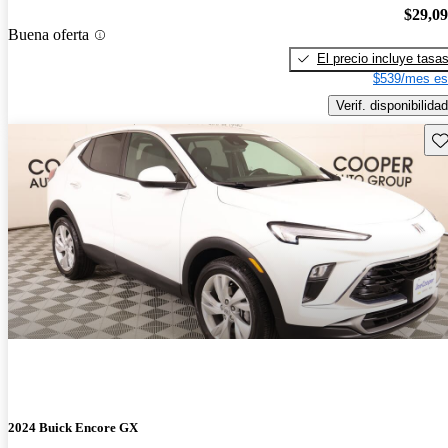
$29,0
Buena oferta
El precio incluye tasa
$539/mes es
Verif. disponibilidad
Gu
2024 Buick Encore GX