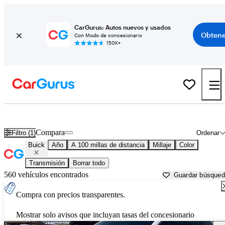
CarGurus: Autos nuevos y usados
Obtene
Con Modo de concesionario
150K+
Autos Buick usados en venta cerca de
Ardmore, OK
Compara
Filtro (1)
Ordenar
Buick
Año
A 100 millas de distancia
Millaje
Color
Transmisión
Borrar todo
560 vehículos encontrados
Guardar búsque
Compra con precios transparentes.
Mostrar solo avisos que incluyan tasas del concesionario