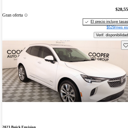
$28,5
Gran oferta
El precio incluye tasa
$529/mes es
Verif. disponibilidad
Gu
2023 Buick Envision