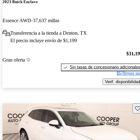
2023 Buick Enclave
Essence AWD
37,637 millas
Transferencia a la tienda a Denton, TX
El precio incluye envío de $1,199
$31,1
Gran oferta
Sin tasas de concesionario adicionale
$578/mes es
Verif. disponibilidad
Gu