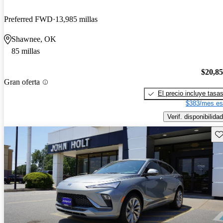
Preferred FWD
13,985 millas
Shawnee, OK
85 millas
$20,8
Gran oferta
El precio incluye tasa
$383/mes es
Verif. disponibilidad
Gu