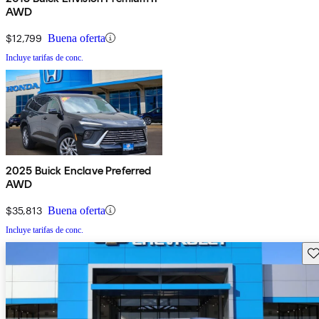
AWD
$12,799
Buena oferta
Incluye tarifas de conc.
2025 Buick Enclave Preferred
AWD
$35,813
Buena oferta
Incluye tarifas de conc.
Gu