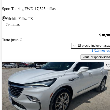
Sport Touring FWD
17,525 millas
Wichita Falls, TX
79 millas
$38,9
Trato justo
El precio incluye tasa
$710/mes es
Verif. disponibilidad
Gu