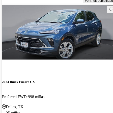
Verif. disponibilidad
Gu
2024 Buick Encore GX
Preferred FWD
998 millas
Dallas, TX
95 millas