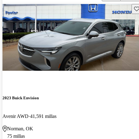
Gu
2023 Buick Envision
Avenir AWD
41,591 millas
Norman, OK
75 millas