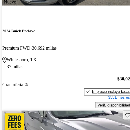
¡Nuevo!
2024 Buick Enclave
Premium FWD
30,692 millas
Whitesboro, TX
37 millas
$30,0
Gran oferta
El precio incluye tasa
$551/mes es
Verif. disponibilidad
Gu