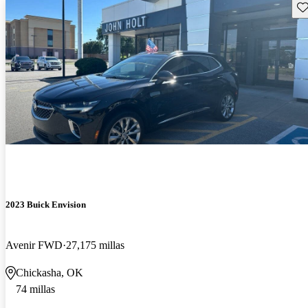
Gu
2023 Buick Envision
Avenir FWD
27,175 millas
Chickasha, OK
74 millas