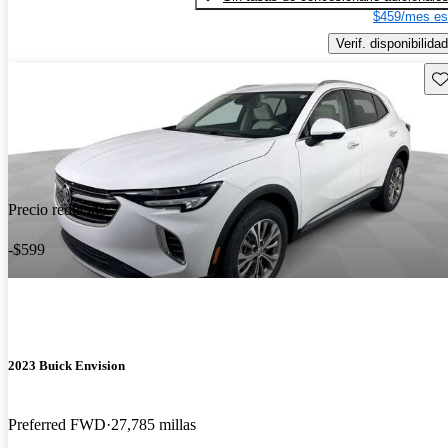
$459/mes es
Verif. disponibilidad
Gu
Precio reducido
-$599
2023 Buick Envision
Preferred FWD
27,785 millas