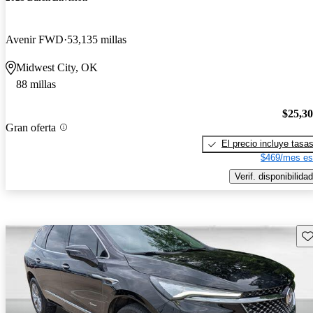
Avenir FWD
53,135 millas
Midwest City, OK
88 millas
$25,3
Gran oferta
El precio incluye tasa
$469/mes es
Verif. disponibilidad
Gu