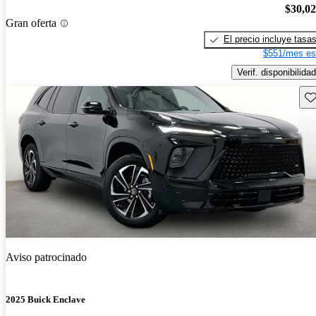
$30,0
Gran oferta
El precio incluye tasa
$551/mes es
Verif. disponibilidad
Gu
Aviso patrocinado
2025 Buick Enclave