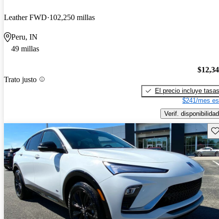
Leather FWD
102,250 millas
Peru, IN
49 millas
$12,3
Trato justo
El precio incluye tasa
$241/mes es
Verif. disponibilidad
Gu