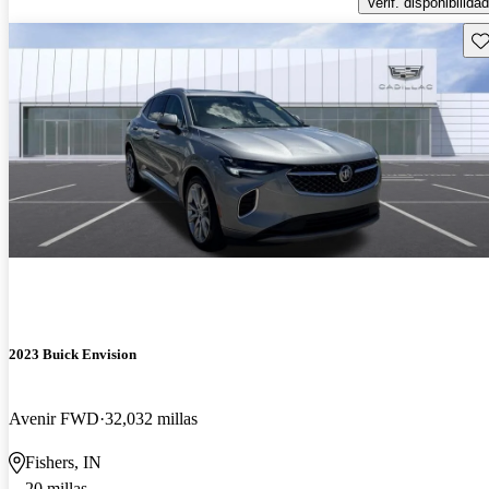
Verif. disponibilidad
Gu
2023 Buick Envision
Avenir FWD
32,032 millas
Fishers, IN
20 millas