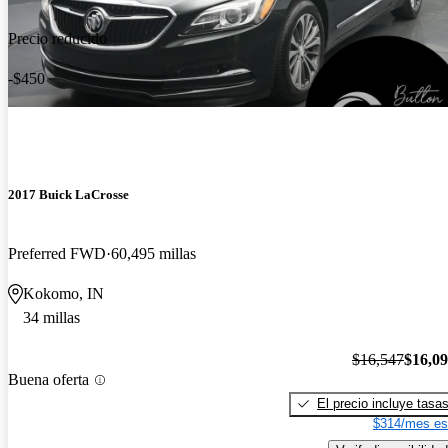
Precio reducido
-$450
2017 Buick LaCrosse
Preferred FWD
60,495 millas
Kokomo, IN
34 millas
$16,547
$16,0
Buena oferta
El precio incluye tasa
$314/mes es