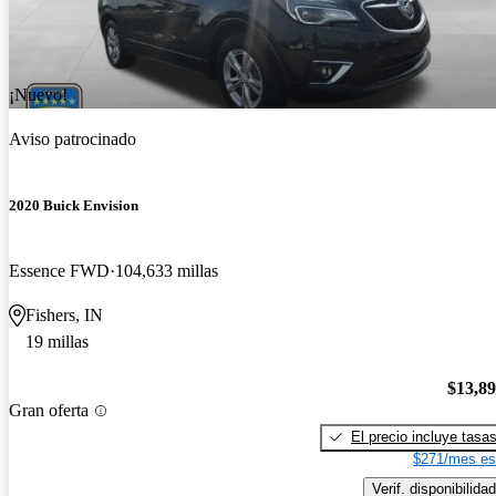
¡Nuevo!
Aviso patrocinado
2020 Buick Envision
Essence FWD
104,633 millas
Fishers, IN
19 millas
$13,8
Gran oferta
El precio incluye tasa
$271/mes es
Verif. disponibilidad