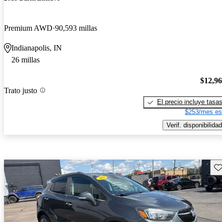
Premium AWD
90,593 millas
Indianapolis, IN
26 millas
$12,9
Trato justo
El precio incluye tasa
$253/mes es
Verif. disponibilidad
Gu