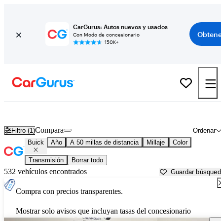
CarGurus: Autos nuevos y usados
Obtene
Con Modo de concesionario
150K+
Autos Buick usados en venta cerca de
Anderson, IN
Compara
Filtro (1)
Ordenar
Buick
Año
A 50 millas de distancia
Millaje
Color
Transmisión
Borrar todo
532 vehículos encontrados
Guardar búsque
Compra con precios transparentes.
Mostrar solo avisos que incluyan tasas del concesionario