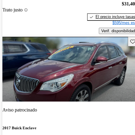
$31,4
Trato justo
El precio incluye tasa
$595/mes es
Verif. disponibilidad
Gu
Aviso patrocinado
2017 Buick Enclave