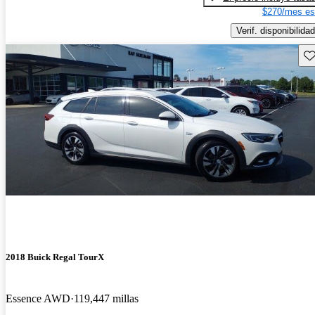
$270/mes es
Verif. disponibilidad
Gu
2018 Buick Regal TourX
Essence AWD
119,447 millas