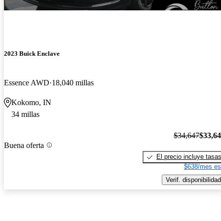
2023 Buick Enclave
Essence AWD
18,040 millas
Kokomo, IN
34 millas
$34,647
$33,6
Buena oferta
El precio incluye tasa
$638/mes es
Verif. disponibilidad