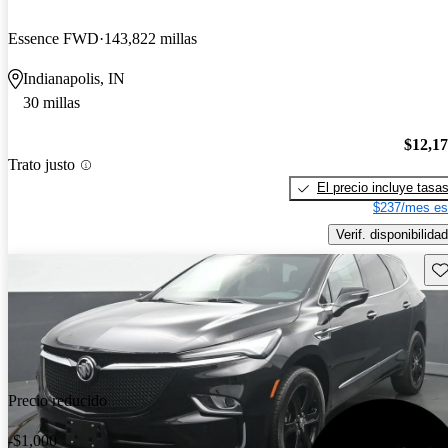
Essence FWD
143,822 millas
Indianapolis, IN
30 millas
$12,1
Trato justo
El precio incluye tasa
$237/mes es
Verif. disponibilidad
Gu
Precio reducido
-$1,000