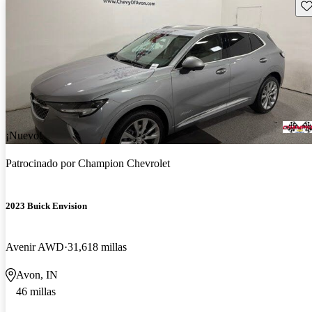
Gu
¡Nuevo!
Patrocinado por
Champion Chevrolet
2023 Buick Envision
Avenir AWD
31,618 millas
Avon, IN
46 millas