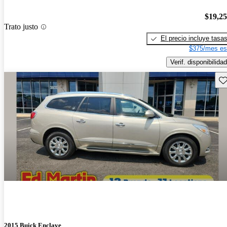
$19,2
Trato justo
El precio incluye tasa
$375/mes es
Verif. disponibilidad
Gu
2015 Buick Enclave