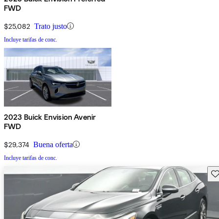
FWD
$25,082
Trato justo
Incluye tarifas de conc.
2023 Buick Envision Avenir
FWD
$29,374
Buena oferta
Incluye tarifas de conc.
Gu