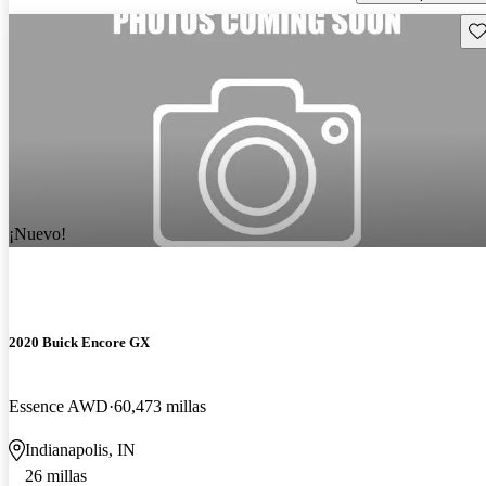
Gu
¡Nuevo!
2020 Buick Encore GX
Essence AWD
60,473 millas
Indianapolis, IN
26 millas