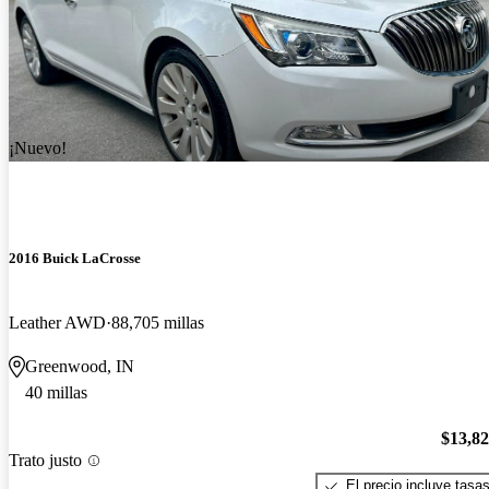
¡Nuevo!
2016 Buick LaCrosse
Leather AWD
88,705 millas
Greenwood, IN
40 millas
$13,8
Trato justo
El precio incluye tasa