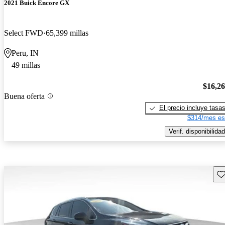
2021 Buick Encore GX
Select FWD
65,399 millas
Peru, IN
49 millas
$16,2
Buena oferta
El precio incluye tasa
$314/mes es
Verif. disponibilidad
Gu