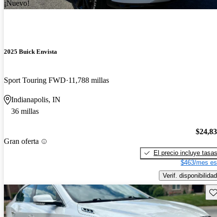
¡Nuevo!
2025 Buick Envista
Sport Touring FWD
11,788 millas
Indianapolis, IN
36 millas
$24,8
Gran oferta
El precio incluye tasa
$463/mes es
Verif. disponibilidad
Gu