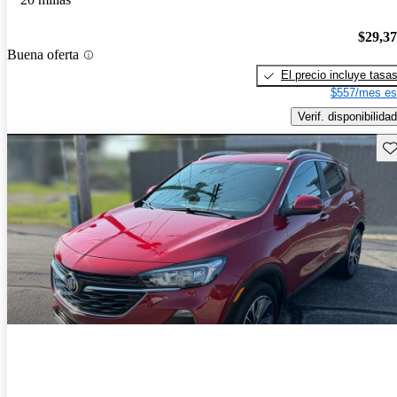
$29,3
Buena oferta
El precio incluye tasa
$557/mes es
Verif. disponibilidad
Gu