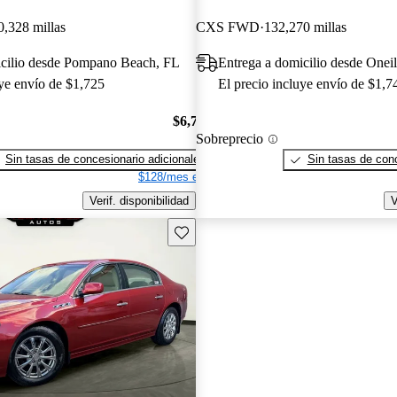
0,328 millas
CXS FWD
132,270 millas
icilio desde Pompano Beach, FL
Entrega a domicilio desde Onei
uye envío de $1,725
El precio incluye envío de $1,7
$6,720
Sobreprecio
Sin tasas de concesionario adicionales
Sin tasas de conc
$128/mes est.
Verif. disponibilidad
V
Guarda este Aviso