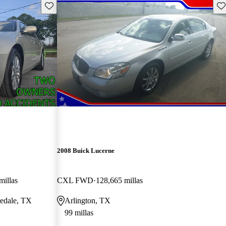
Guarda este Aviso
Gu
2008 Buick Lucerne
millas
CXL FWD
128,665 millas
nedale, TX
Arlington, TX
99 millas