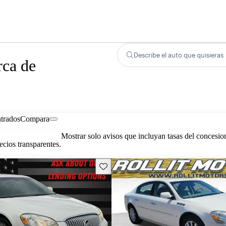
Describe el auto que quisieras
rca de
trados
Compara
Mostrar solo avisos que incluyan tasas del concesio
cios transparentes.
Guarda este Aviso