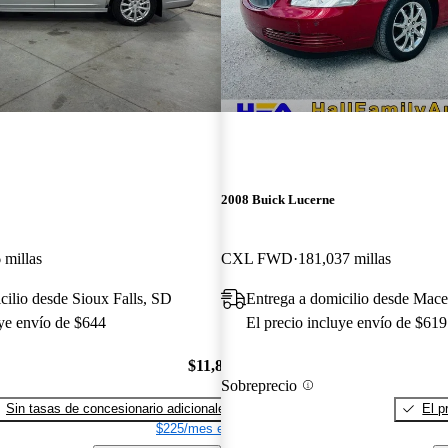
2008 Buick Lucerne
 millas
CXL FWD
181,037 millas
cilio desde Sioux Falls, SD
Entrega a domicilio desde Mac
uye envío de $644
El precio incluye envío de $619
$11,834
Sobreprecio
Sin tasas de concesionario adicionales
El p
$225/mes est.