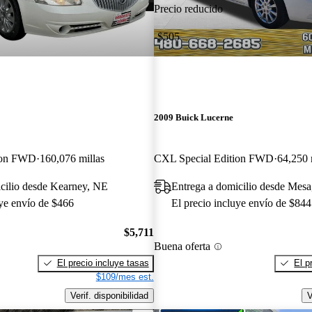
Precio reducido
-$505
2009 Buick Lucerne
ion FWD
160,076 millas
CXL Special Edition FWD
64,250 
cilio desde Kearney, NE
Entrega a domicilio desde Mes
uye envío de $466
El precio incluye envío de $844
$5,711
Buena oferta
El precio incluye tasas
El p
$109/mes est.
Verif. disponibilidad
V