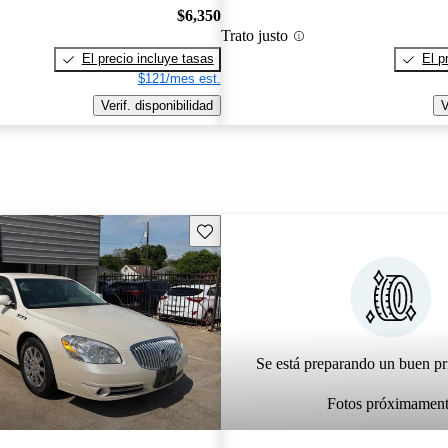
$6,350
Trato justo
El precio incluye tasas
El p
$121/mes est.
Verif. disponibilidad
V
Guarda este Aviso
Se está preparando un buen pr
Fotos próximamen