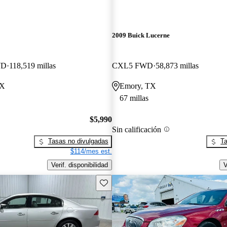
2009 Buick Lucerne
WD
118,519 millas
CXL5 FWD
58,873 millas
TX
Emory, TX
67 millas
$5,990
Sin calificación
Tasas no divulgadas
Ta
$114/mes est.
Verif. disponibilidad
V
Guarda este Aviso