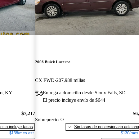
2006 Buick Lucerne
CX FWD
207,988 millas
eo, KY
Entrega a domicilio desde Sioux Falls, SD
El precio incluye envío de $644
$7,217
$6
Sobreprecio
recio incluye tasas
Sin tasas de concesionario adiciona
$138/mes est.
$130/mes 