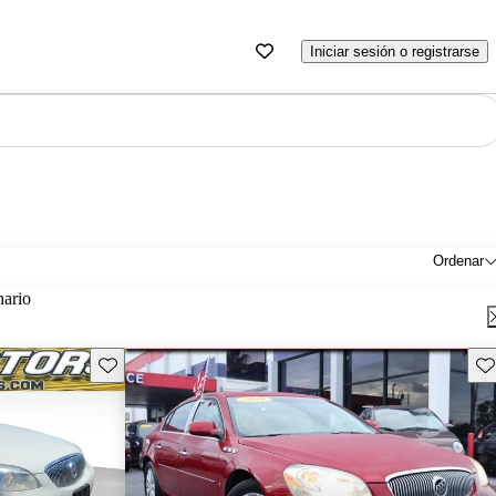
Iniciar sesión o registrarse
Ordenar
nario
Guarda este Aviso
Gu