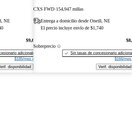
CXS FWD
154,947 millas
ll, NE
Entrega a domicilio desde Oneill, NE
40
El precio incluye envío de $1,740
$9,690
$8
Sobreprecio
esionario adicionales
Sin tasas de concesionario adiciona
$185/mes est.
$166/mes 
erif. disponibilidad
Verif. disponibilidad