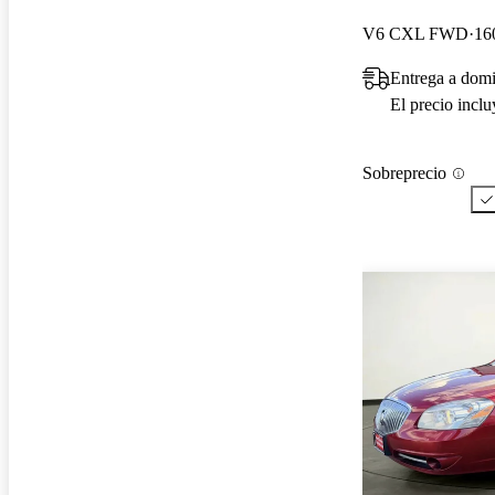
V6 CXL FWD
16
Entrega a dom
El precio incl
Sobreprecio