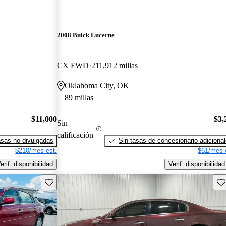
2008 Buick Lucerne
CX FWD
211,912 millas
Oklahoma City, OK
89 millas
$11,000
$3,
Sin
calificación
sas no divulgadas
Sin tasas de concesionario adiciona
$210/mes est.
$61/mes 
erif. disponibilidad
Verif. disponibilidad
Guarda este Aviso
Gu