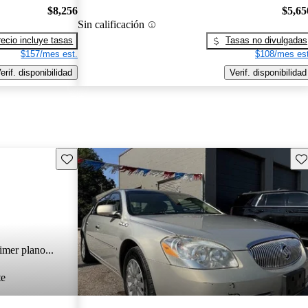
$8,256
$5,65
Sin calificación
recio incluye tasas
Tasas no divulgadas
$157/mes est.
$108/mes est
erif. disponibilidad
Verif. disponibilidad
Guarda este Aviso
Gu
imer plano...
te