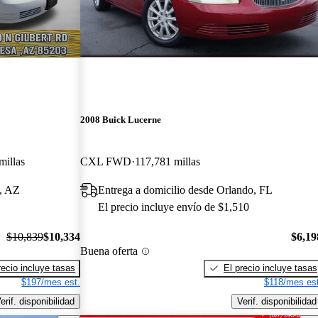
2008 Buick Lucerne
millas
CXL FWD
117,781 millas
a, AZ
Entrega a domicilio desde Orlando, FL
El precio incluye envío de $1,510
$10,839
$10,334
$6,19
Buena oferta
recio incluye tasas
El precio incluye tasas
$197/mes est.
$118/mes est
erif. disponibilidad
Verif. disponibilidad