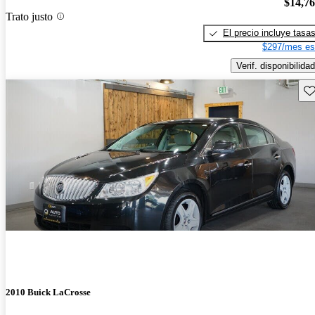
$14,7
Trato justo
El precio incluye tasa
$297/mes es
Verif. disponibilidad
Gu
2010 Buick LaCrosse