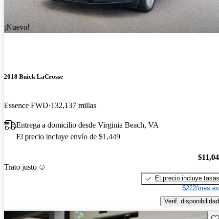
¡Nuevo!
2018 Buick LaCrosse
Essence FWD
132,137 millas
Entrega a domicilio desde Virginia Beach, VA
El precio incluye envío de $1,449
$11,0
Trato justo
El precio incluye tasa
$222/mes es
Verif. disponibilidad
Gu