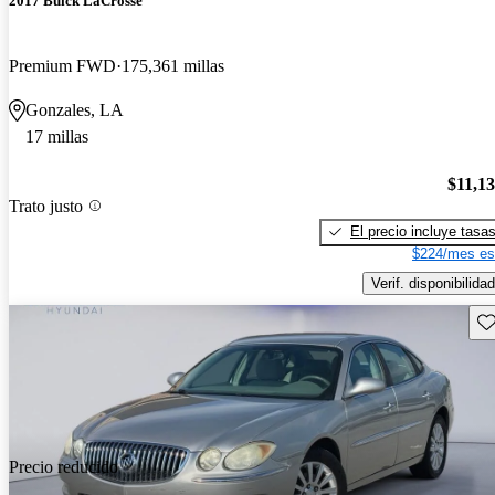
2017 Buick LaCrosse
Premium FWD
175,361 millas
Gonzales, LA
17 millas
$11,1
Trato justo
El precio incluye tasa
$224/mes es
Verif. disponibilidad
Gu
Precio reducido