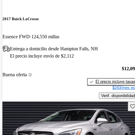
2017 Buick LaCrosse
Essence FWD
124,550 millas
Entrega a domicilio desde Hampton Falls, NH
El precio incluye envío de $2,112
$12,0
Buena oferta
El precio incluye tasa
$243/mes es
Verif. disponibilidad
Gu