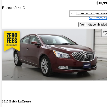
$10,9
Buena oferta
El precio incluye tasa
$221/mes es
Verif. disponibilidad
Gu
2015 Buick LaCrosse