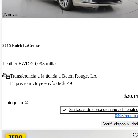
¡Nuevo!
2015 Buick LaCrosse
Leather FWD
20,098 millas
Transferencia a la tienda a Baton Rouge, LA
El precio incluye envío de $149
$20,1
Trato justo
Sin tasas de concesionario adicionale
$405/mes es
Verif. disponibilidad
Gu