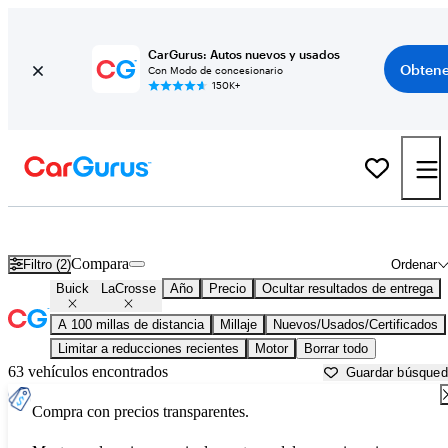
CarGurus: Autos nuevos y usados
Obtene
Con Modo de concesionario
150K+
Buick LaCrosse usados en venta cerca de
Baton Rouge, LA
Compara
Filtro (2)
Ordenar
Buick
LaCrosse
Año
Precio
Ocultar resultados de entrega
A 100 millas de distancia
Millaje
Nuevos/Usados/Certificados
Limitar a reducciones recientes
Motor
Borrar todo
63 vehículos encontrados
Guardar búsque
Compra con precios transparentes.