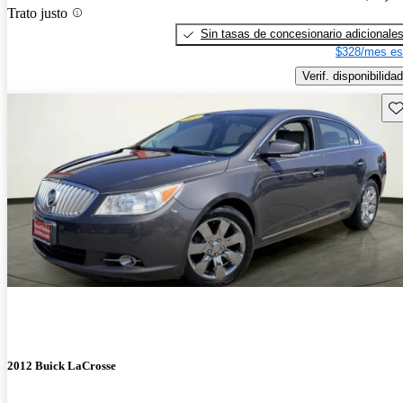
Trato justo
Sin tasas de concesionario adicionale
$328/mes es
Verif. disponibilidad
Gu
2012 Buick LaCrosse