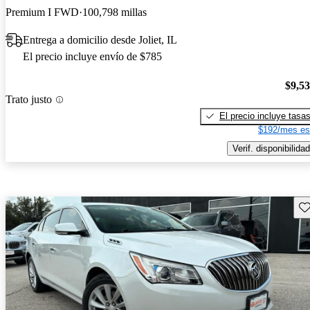
Premium I FWD
100,798 millas
Entrega a domicilio desde Joliet, IL
El precio incluye envío de $785
$9,5
Trato justo
El precio incluye tasa
$192/mes es
Verif. disponibilidad
Gu