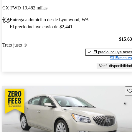
CX FWD
19,482 millas
Entrega a domicilio desde Lynnwood, WA
El precio incluye envío de $2,441
$15,6
Trato justo
El precio incluye tasa
$315/mes es
Verif. disponibilidad
Gu