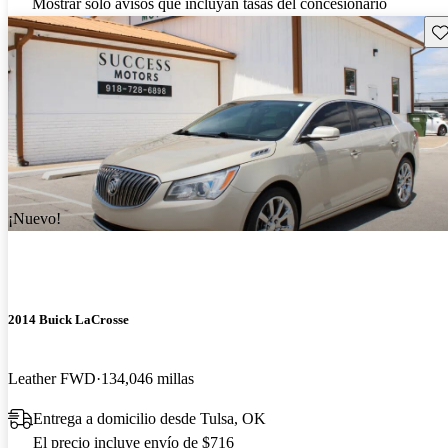
Mostrar solo avisos que incluyan tasas del concesionario
Gu
¡Nuevo!
2014 Buick LaCrosse
Leather FWD
134,046 millas
Entrega a domicilio desde Tulsa, OK
El precio incluye envío de $716