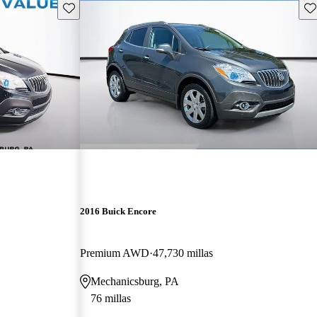
Guarda este Aviso
Gu
2016 Buick Encore
Premium AWD
47,730 millas
Mechanicsburg, PA
76 millas