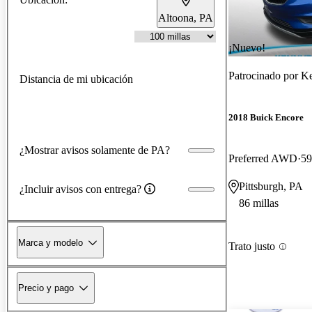
Altoona, PA
¡Nuevo!
Patrocinado por
Ke
Distancia de mi ubicación
2018 Buick Encore
¿Mostrar avisos solamente de PA?
Preferred AWD
59
Pittsburgh, PA
¿Incluir avisos con entrega?
86 millas
Marca y modelo
Trato justo
Precio y pago