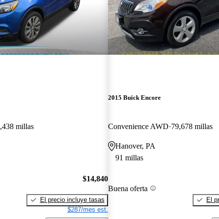
2015 Buick Encore
,438 millas
Convenience AWD
79,678 millas
Hanover, PA
91 millas
$14,840
Buena oferta
El precio incluye tasas
El p
$287/mes est.