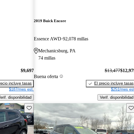
2019 Buick Encore
Essence AWD
92,078 millas
Mechanicsburg, PA
74 millas
$9,697
$13,477
$12,97
Buena oferta
recio incluye tasas
El precio incluye tasas
$187/mes est.
$251/mes est
erif. disponibilidad
Verif. disponibilidad
Guarda este Aviso
Gu