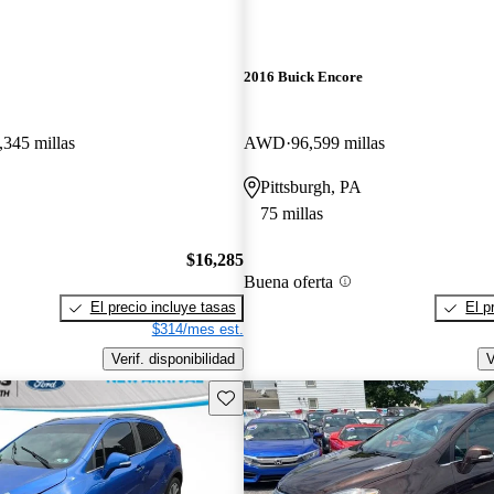
2016 Buick Encore
,345 millas
AWD
96,599 millas
Pittsburgh, PA
75 millas
$16,285
Buena oferta
El precio incluye tasas
El p
$314/mes est.
Verif. disponibilidad
V
Guarda este Aviso