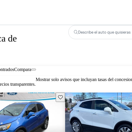
Describe el auto que quisieras
ca de
ontrados
Compara
Mostrar solo avisos que incluyan tasas del concesio
cios transparentes.
Guarda este Aviso