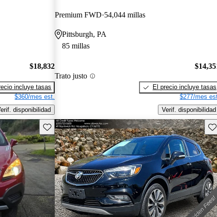
Premium FWD
54,044 millas
Pittsburgh, PA
85 millas
$18,832
$14,35
Trato justo
recio incluye tasas
El precio incluye tasas
$360/mes est.
$277/mes est
erif. disponibilidad
Verif. disponibilidad
Guarda este Aviso
Gu