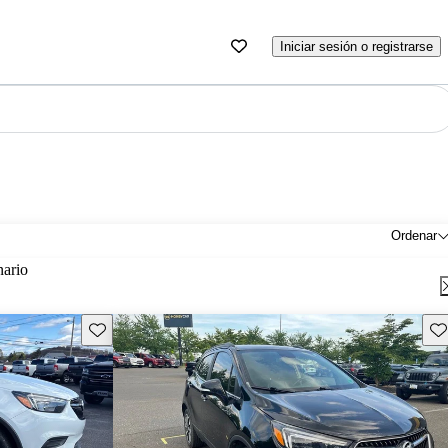
Iniciar sesión o registrarse
Ordenar
nario
Guarda este Aviso
Gu