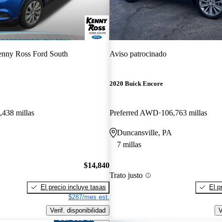
nny Ross Ford South
Aviso patrocinado
2020 Buick Encore
,438 millas
Preferred AWD
106,763 millas
Duncansville, PA
7 millas
$14,840
Trato justo
El precio incluye tasas
El p
$287/mes est.
Verif. disponibilidad
V