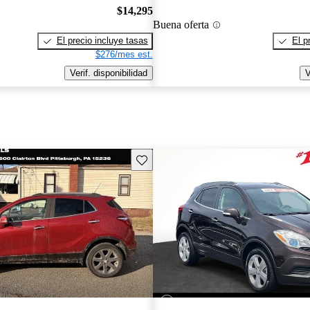
$14,295
Buena oferta
El precio incluye tasas
El p
$276/mes est.
Verif. disponibilidad
V
Guarda este Aviso