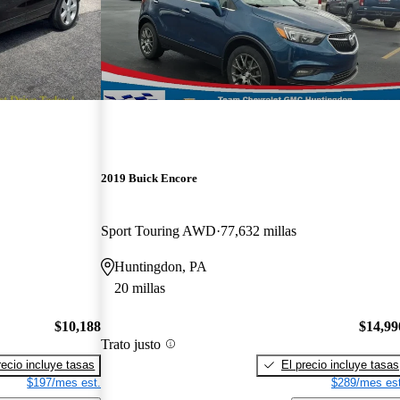
2019 Buick Encore
Sport Touring AWD
77,632 millas
Huntingdon, PA
20 millas
$10,188
$14,99
Trato justo
recio incluye tasas
El precio incluye tasas
$197/mes est.
$289/mes est