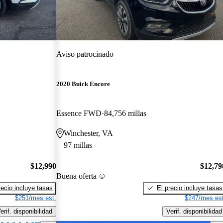
Aviso patrocinado
2020 Buick Encore
Essence FWD
84,756 millas
Winchester, VA
97 millas
$12,990
$12,79
Buena oferta
recio incluye tasas
El precio incluye tasas
$251/mes est.
$247/mes est
erif. disponibilidad
Verif. disponibilidad