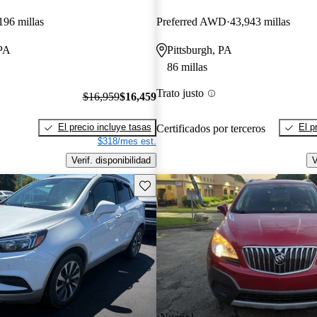
196 millas
Preferred AWD
43,943 millas
PA
Pittsburgh, PA
86 millas
Trato justo
$16,959
$16,459
El precio incluye tasas
El p
Certificados por terceros
$318/mes est.
Verif. disponibilidad
V
Guarda este Aviso