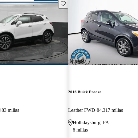
Guarda este Aviso
¡Nuevo!
2016 Buick Encore
483 millas
Leather FWD
84,317 millas
Hollidaysburg, PA
6 millas