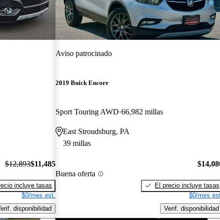
Aviso patrocinado
2019 Buick Encore
Sport Touring AWD
66,982 millas
East Stroudsburg, PA
39 millas
$12,893
$11,485
$14,08
Buena oferta
recio incluye tasas
El precio incluye tasas
$0/mes est.
$0/mes est
erif. disponibilidad
Verif. disponibilidad