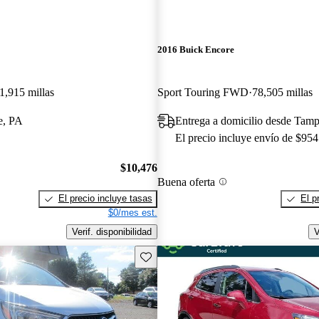
2016 Buick Encore
1,915 millas
Sport Touring FWD
78,505 millas
e, PA
Entrega a domicilio desde Tam
El precio incluye envío de $954
$10,476
Buena oferta
El precio incluye tasas
El p
$0/mes est.
Verif. disponibilidad
V
Guarda este Aviso