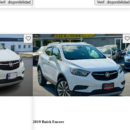
erif. disponibilidad
Verif. disponibilidad
Guarda este Aviso
Gu
2019 Buick Encore