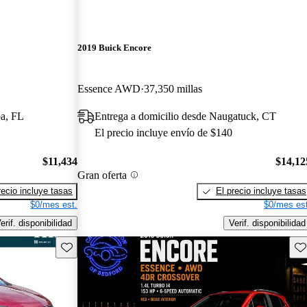
2019 Buick Encore
Essence AWD
37,350 millas
pa, FL
Entrega a domicilio desde Naugatuck, CT
El precio incluye envío de $140
$11,434
$14,12
Gran oferta
recio incluye tasas
El precio incluye tasas
$0/mes est.
$0/mes est
erif. disponibilidad
Verif. disponibilidad
Guarda este Aviso
Gu