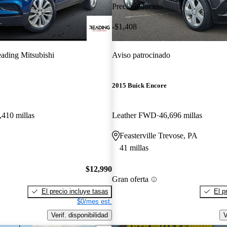
Precio reducido
-$1,408
ading Mitsubishi
Aviso patrocinado
2015 Buick Encore
,410 millas
Leather FWD
46,696 millas
Feasterville Trevose, PA
41 millas
$12,990
Gran oferta
El precio incluye tasas
El p
$0/mes est.
Verif. disponibilidad
V