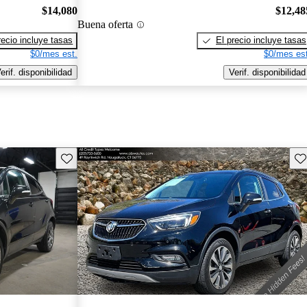
$14,080
$12,48
Buena oferta
recio incluye tasas
El precio incluye tasas
$0/mes est.
$0/mes est
erif. disponibilidad
Verif. disponibilidad
Guarda este Aviso
Gu