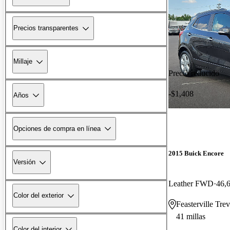
Precios transparentes
Millaje
Precio reducido
-$1,408
Años
Opciones de compra en línea
2015 Buick Encore
Versión
Leather FWD
46,6
Color del exterior
Feasterville Tre
41 millas
Color del interior