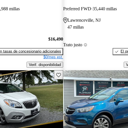
,988 millas
Preferred FWD
35,440 millas
Lawrenceville, NJ
47 millas
$16,490
Trato justo
n tasas de concesionario adicionales
El p
$0/mes est.
Verif. disponibilidad
V
Guarda este Aviso