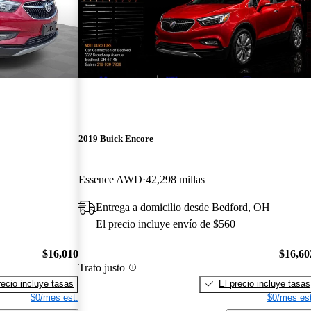
2019 Buick Encore
Essence AWD
42,298 millas
Entrega a domicilio desde Bedford, OH
El precio incluye envío de $560
$16,010
$16,60
Trato justo
recio incluye tasas
El precio incluye tasas
$0/mes est.
$0/mes est