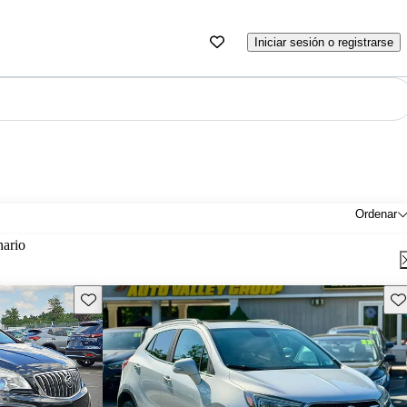
Iniciar sesión o registrarse
Ordenar
nario
Guarda este Aviso
Gu