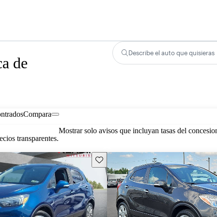
Describe el auto que quisieras
ca de
ontrados
Compara
Mostrar solo avisos que incluyan tasas del concesio
cios transparentes.
Guarda este Aviso