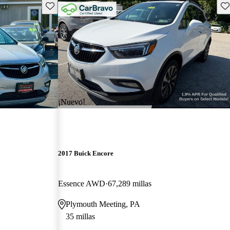
Guarda este Aviso
Gu
¡Nuevo!
2017 Buick Encore
Essence AWD
67,289 millas
Plymouth Meeting, PA
35 millas