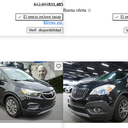
$12,893
$11,485
Buena oferta
El precio incluye tasas
El p
$0/mes est.
Verif. disponibilidad
V
Guarda este Aviso