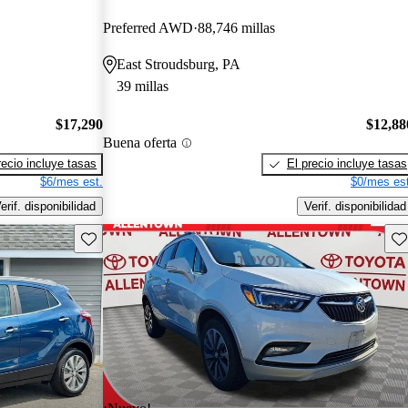
Preferred AWD
88,746 millas
East Stroudsburg, PA
39 millas
$17,290
$12,88
Buena oferta
recio incluye tasas
El precio incluye tasas
$6/mes est.
$0/mes est
erif. disponibilidad
Verif. disponibilidad
Guarda este Aviso
Gu