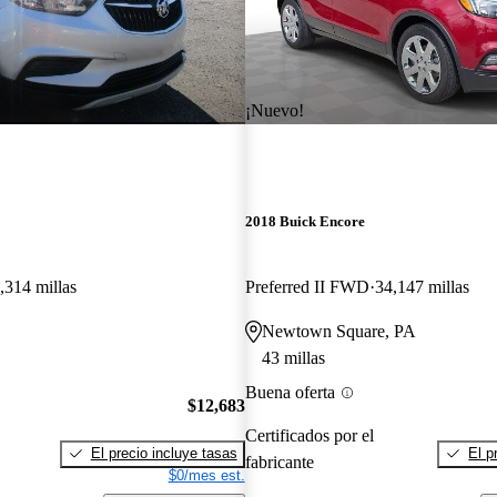
¡Nuevo!
2018 Buick Encore
,314 millas
Preferred II FWD
34,147 millas
Newtown Square, PA
43 millas
Buena oferta
$12,683
Certificados por el
El precio incluye tasas
El p
fabricante
$0/mes est.