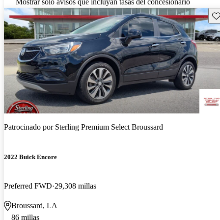
Mostrar solo avisos que incluyan tasas del concesionario
Gu
Patrocinado por
Sterling Premium Select Broussard
2022 Buick Encore
Preferred FWD
29,308 millas
Broussard, LA
86 millas