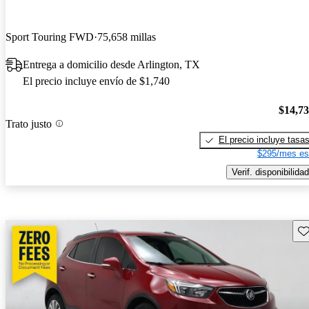
Sport Touring FWD
75,658 millas
Entrega a domicilio desde Arlington, TX
El precio incluye envío de $1,740
$14,7
Trato justo
El precio incluye tasa
$295/mes es
Verif. disponibilidad
Gu