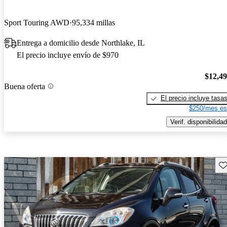
Sport Touring AWD
95,334 millas
Entrega a domicilio desde Northlake, IL
El precio incluye envío de $970
$12,4
Buena oferta
El precio incluye tasa
$250/mes es
Verif. disponibilidad
Gu