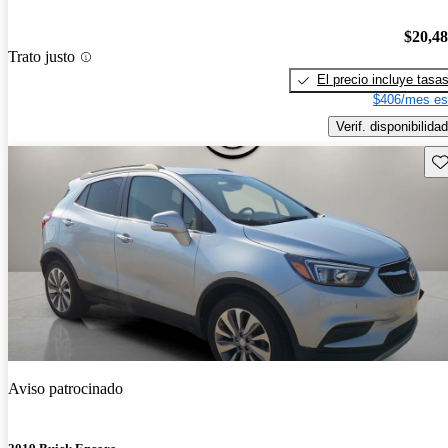
$20,4
Trato justo
El precio incluye tasa
$406/mes es
Verif. disponibilidad
Gu
Aviso patrocinado