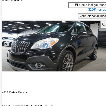
El precio incluye tasa
$296/mes es
Verif. disponibilidad
Gu
2016 Buick Encore