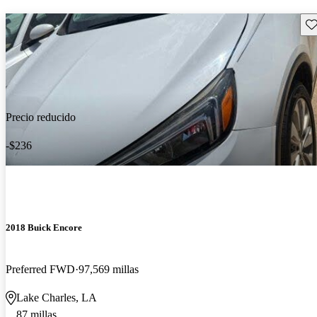
Gu
Precio reducido
-$236
2018 Buick Encore
Preferred FWD
97,569 millas
Lake Charles, LA
87 millas