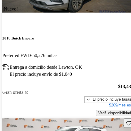
¡Nuevo!
2018 Buick Encore
Preferred FWD
50,276 millas
Entrega a domicilio desde Lawton, OK
El precio incluye envío de $1,040
$13,4
Gran oferta
El precio incluye tasa
$269/mes es
Verif. disponibilidad
Gu