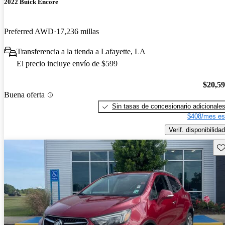
2022 Buick Encore
Preferred AWD
17,236 millas
Transferencia a la tienda a Lafayette, LA
El precio incluye envío de $599
$20,5
Buena oferta
Sin tasas de concesionario adicionale
$408/mes es
Verif. disponibilidad
Gu