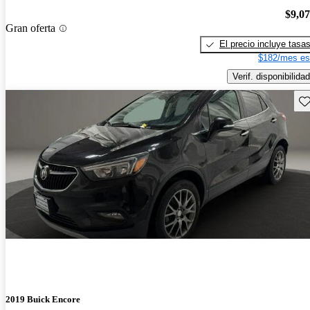
$9,0
Gran oferta
El precio incluye tasa
$182/mes es
Verif. disponibilidad
Gu
2019 Buick Encore