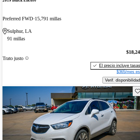
2019 Buick Encore
Preferred FWD
15,791 millas
Sulphur, LA
91 millas
$18,2
Trato justo
El precio incluye tasa
$365/mes es
Verif. disponibilidad
Gu