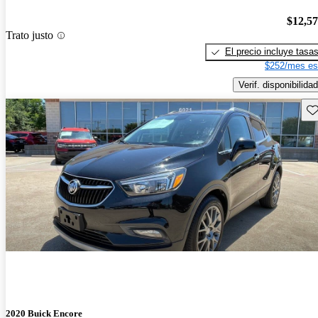
$12,5
Trato justo
El precio incluye tasa
$252/mes es
Verif. disponibilidad
Gu
2020 Buick Encore