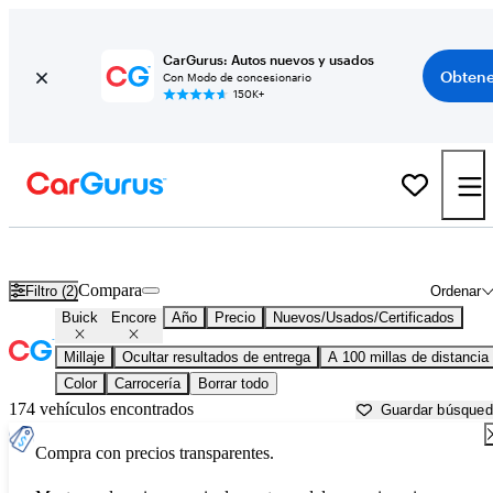
CarGurus: Autos nuevos y usados
Obtene
Con Modo de concesionario
150K+
Buick Encore usados en venta cerca de
Alexandria, LA
Compara
Filtro (2)
Ordenar
Buick
Encore
Año
Precio
Nuevos/Usados/Certificados
Millaje
Ocultar resultados de entrega
A 100 millas de distancia
Color
Carrocería
Borrar todo
174 vehículos encontrados
Guardar búsque
Compra con precios transparentes.