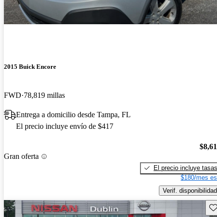
2015 Buick Encore
FWD
78,819 millas
Entrega a domicilio desde Tampa, FL
El precio incluye envío de $417
$8,6
Gran oferta
El precio incluye tasa
$180/mes es
Verif. disponibilidad
Gu