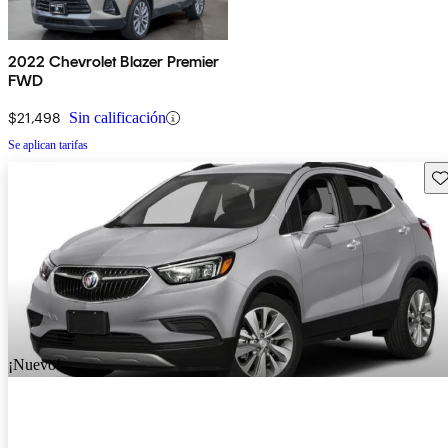
2022 Chevrolet Blazer Premier
FWD
$21,498
Sin calificación
Se aplican tarifas
Gu
¡Nuevo!