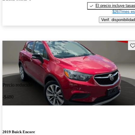
El precio incluye tasa
$267/mes es
Verif. disponibilidad
Gu
Precio reducido
-$480
2019 Buick Encore