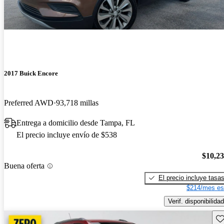
2017 Buick Encore
Preferred AWD
93,718 millas
Entrega a domicilio desde Tampa, FL
El precio incluye envío de $538
$10,2
Buena oferta
El precio incluye tasa
$214/mes es
Verif. disponibilidad
Gu