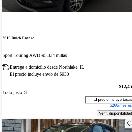
2019 Buick Encore
Sport Touring AWD
95,334 millas
Entrega a domicilio desde Northlake, IL
El precio incluye envío de $930
$12,4
Trato justo
El precio incluye tasa
$260/mes es
Verif. disponibilidad
Gu