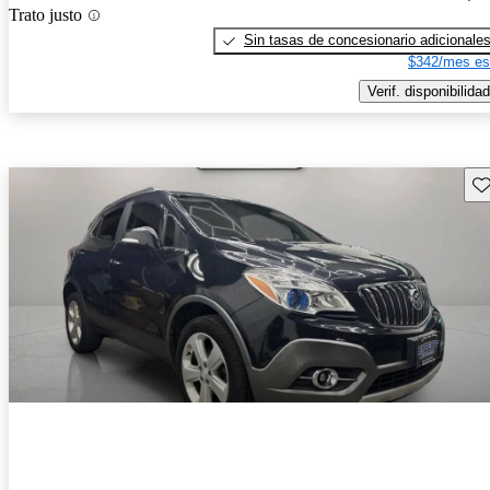
Trato justo
Sin tasas de concesionario adicionale
$342/mes es
Verif. disponibilidad
Gu