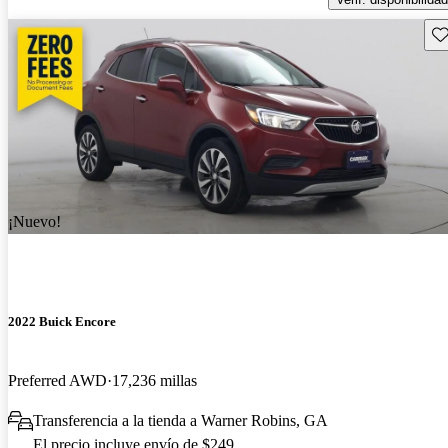
Gu
¡Nuevo!
2022 Buick Encore
Preferred AWD
17,236 millas
Transferencia a la tienda a Warner Robins, GA
El precio incluye envío de $249