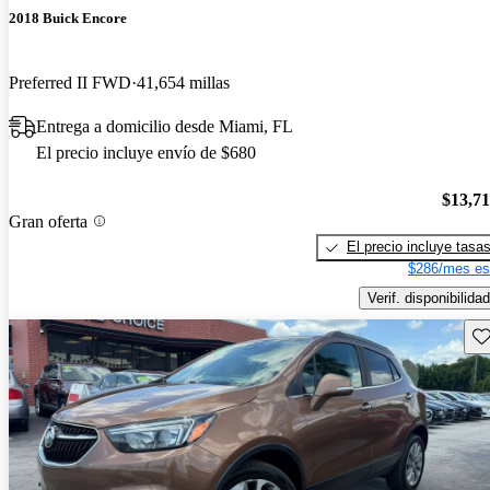
2018 Buick Encore
Preferred II FWD
41,654 millas
Entrega a domicilio desde Miami, FL
El precio incluye envío de $680
$13,7
Gran oferta
El precio incluye tasa
$286/mes es
Verif. disponibilidad
Gu