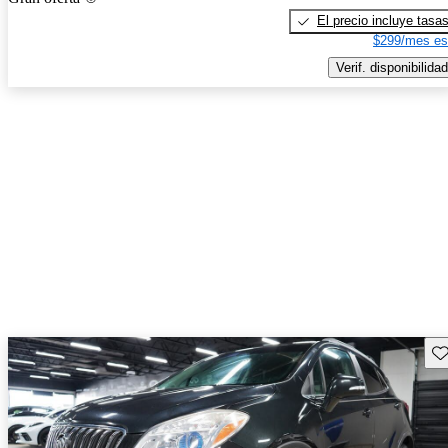
El precio incluye tasa
$299/mes es
Verif. disponibilidad
Gu