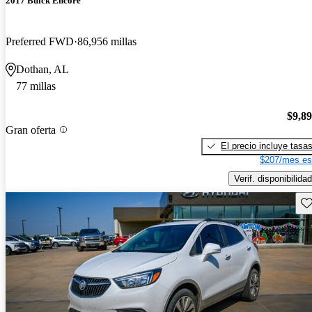
2017 Buick Encore
Preferred FWD
86,956 millas
Dothan, AL
77 millas
$9,8
Gran oferta
El precio incluye tasa
$207/mes es
Verif. disponibilidad
Gu