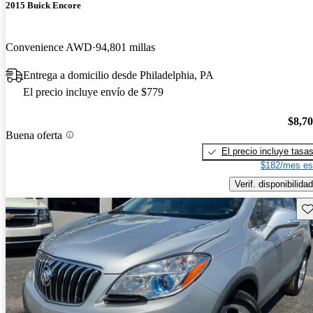
2015 Buick Encore
Convenience AWD
94,801 millas
Entrega a domicilio desde Philadelphia, PA
El precio incluye envío de $779
$8,7
Buena oferta
El precio incluye tasa
$182/mes es
Verif. disponibilidad
Gu