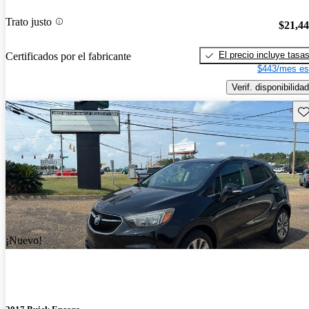
Trato justo
$21,4
El precio incluye tasa
Certificados por el fabricante
$443/mes es
Verif. disponibilidad
Gu
¡Nuevo!