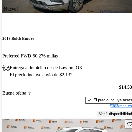
¡Nuevo!
2018 Buick Encore
Preferred FWD
50,276 millas
Entrega a domicilio desde Lawton, OK
El precio incluye envío de $2,132
$14,5
Buena oferta
El precio incluye tasa
$303/mes es
Verif. disponibilidad
Gu