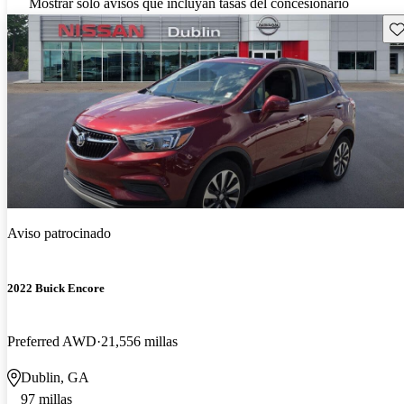
Mostrar solo avisos que incluyan tasas del concesionario
Gu
Aviso patrocinado
2022 Buick Encore
Preferred AWD
21,556 millas
Dublin, GA
97 millas