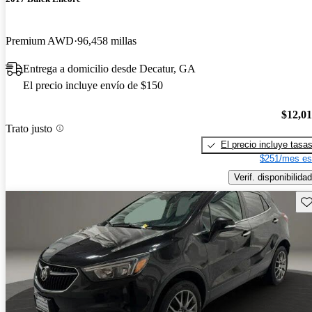
Premium AWD
96,458 millas
Entrega a domicilio desde Decatur, GA
El precio incluye envío de $150
$12,0
Trato justo
El precio incluye tasa
$251/mes es
Verif. disponibilidad
Gu