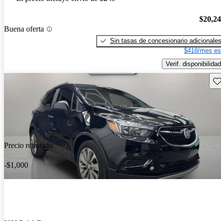
$20,2
Buena oferta
Sin tasas de concesionario adicionale
$418/mes es
Verif. disponibilidad
Gu
Precio reducido
-$1,000