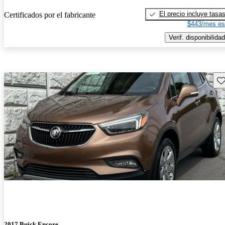
El precio incluye tasa
Certificados por el fabricante
$443/mes es
Verif. disponibilidad
Gu
2017 Buick Encore