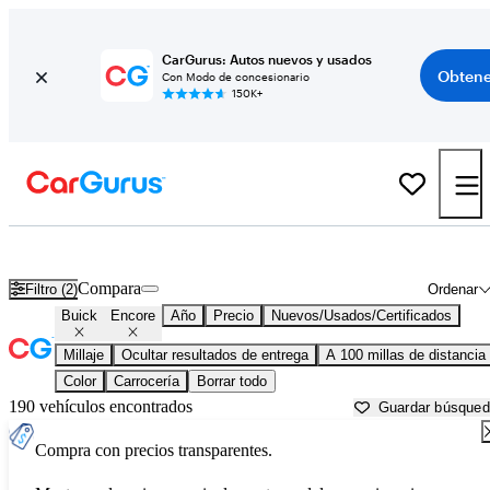
CarGurus: Autos nuevos y usados
Obtene
Con Modo de concesionario
150K+
Buick Encore usados en venta cerca de
Albany, GA
Compara
Filtro (2)
Ordenar
Buick
Encore
Año
Precio
Nuevos/Usados/Certificados
Millaje
Ocultar resultados de entrega
A 100 millas de distancia
Color
Carrocería
Borrar todo
190 vehículos encontrados
Guardar búsque
Compra con precios transparentes.