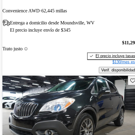
Convenience AWD
62,445 millas
Entrega a domicilio desde Moundsville, WV
El precio incluye envío de $345
$11,2
Trato justo
El precio incluye tasa
$130/mes es
Verif. disponibilidad
Gu