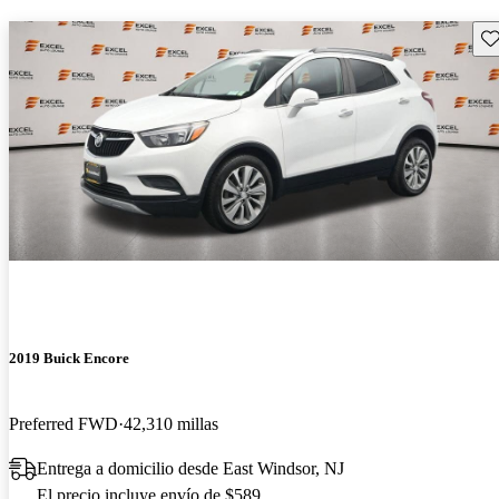
Gu
2019 Buick Encore
Preferred FWD
42,310 millas
Entrega a domicilio desde East Windsor, NJ
El precio incluye envío de $589