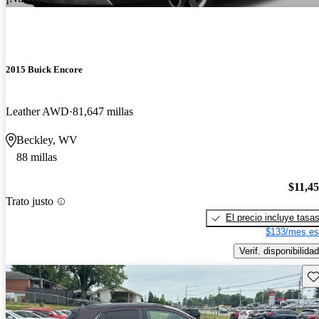
2015 Buick Encore
Leather AWD
81,647 millas
Beckley, WV
88 millas
$11,4
Trato justo
El precio incluye tasa
$133/mes es
Verif. disponibilidad
Gu