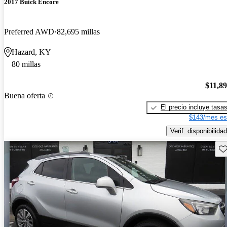
2017 Buick Encore
Preferred AWD
82,695 millas
Hazard, KY
80 millas
$11,8
Buena oferta
El precio incluye tasa
$143/mes es
Verif. disponibilidad
Gu