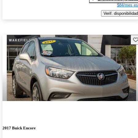
$84/mes es
Verif. disponibilidad
Gu
2017 Buick Encore