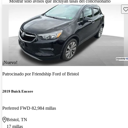
Mostrar solo avisos que incluyan tasas del concesionario
Gu
¡Nuevo!
Patrocinado por
Friendship Ford of Bristol
2019 Buick Encore
Preferred FWD
82,984 millas
Bristol, TN
17 millas