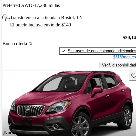
Preferred AWD
17,236 millas
Transferencia a la tienda a Bristol, TN
El precio incluye envío de $149
$20,1
Buena oferta
Sin tasas de concesionario adicionale
$318/mes es
Verif. disponibilidad
Gu
¡Nuevo!