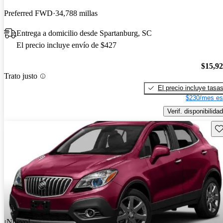
Preferred FWD
34,788 millas
Entrega a domicilio desde Spartanburg, SC
El precio incluye envío de $427
$15,9
Trato justo
El precio incluye tasa
$230/mes es
Verif. disponibilidad
Gu
¡Nuevo!