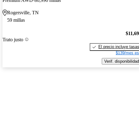
Premium AWD
80,990 millas
Rogersville, TN
59 millas
$11,6
Trato justo
El precio incluye tasa
$139/mes es
Verif. disponibilidad