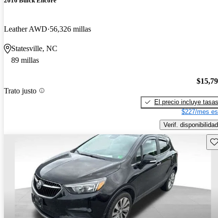
2016 Buick Encore
Leather AWD
56,326 millas
Statesville, NC
89 millas
$15,7
Trato justo
El precio incluye tasa
$227/mes es
Verif. disponibilidad
Gu