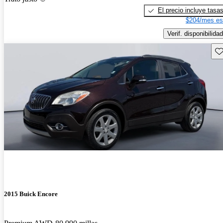
El precio incluye tasa
$204/mes es
Verif. disponibilidad
Gu
2015 Buick Encore