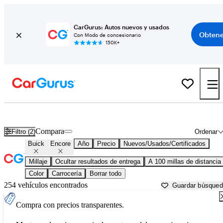
CarGurus: Autos nuevos y usados
Obtene
Con Modo de concesionario
150K+
Buick Encore usados en venta cerca de
Abingdon, VA
Compara
Filtro (2)
Ordenar
Buick
Encore
Año
Precio
Nuevos/Usados/Certificados
Millaje
Ocultar resultados de entrega
A 100 millas de distancia
Color
Carrocería
Borrar todo
254 vehículos encontrados
Guardar búsque
Compra con precios transparentes.