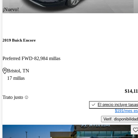
¡Nuevo!
2019 Buick Encore
Preferred FWD
82,984 millas
Bristol, TN
17 millas
$14,1
Trato justo
El precio incluye tasa
$191/mes es
Verif. disponibilidad
Gu