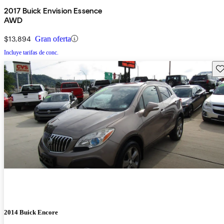
2017 Buick Envision Essence
AWD
$13,894
Gran oferta
Incluye tarifas de conc.
Gu
2014 Buick Encore