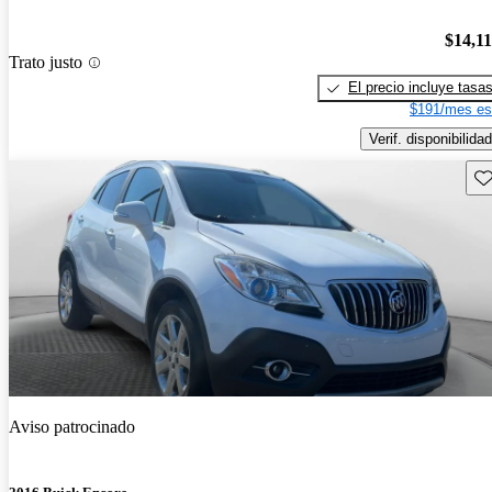
$14,1
Trato justo
El precio incluye tasa
$191/mes es
Verif. disponibilidad
Gu
Aviso patrocinado