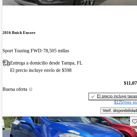
2016 Buick Encore
Sport Touring FWD
78,505 millas
Entrega a domicilio desde Tampa, FL
El precio incluye envío de $598
$11,0
Buena oferta
El precio incluye tasa
$125/mes es
Verif. disponibilidad
Gu