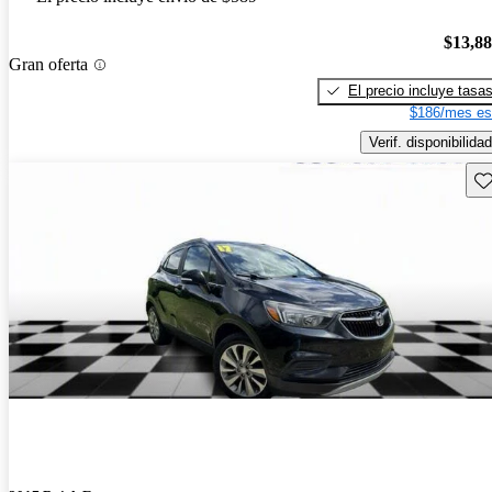
$13,8
Gran oferta
El precio incluye tasa
$186/mes es
Verif. disponibilidad
Gu