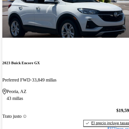
2023 Buick Encore GX
Preferred FWD
33,849 millas
Peoria, AZ
43 millas
$19,5
Trato justo
El precio incluye tasa
$377/mes es