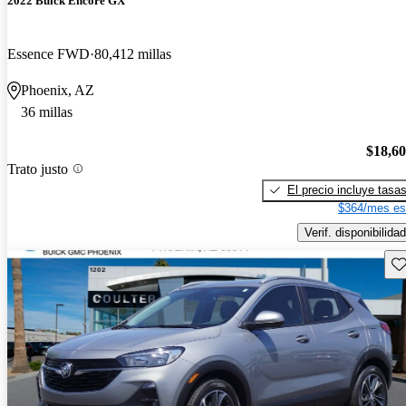
2022 Buick Encore GX
Essence FWD
80,412 millas
Phoenix, AZ
36 millas
$18,6
Trato justo
El precio incluye tasa
$364/mes es
Verif. disponibilidad
Gu