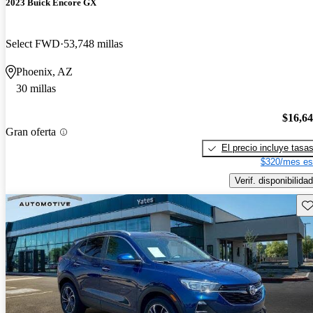
2023 Buick Encore GX
Select FWD
53,748 millas
Phoenix, AZ
30 millas
$16,6
Gran oferta
El precio incluye tasa
$320/mes es
Verif. disponibilidad
Gu