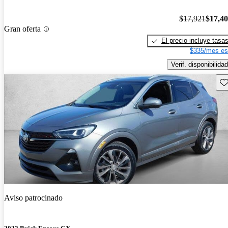
$17,921
$17,4
Gran oferta
El precio incluye tasa
$335/mes es
Verif. disponibilidad
Gu
Aviso patrocinado