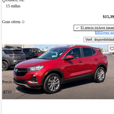
15 millas
$15,3
Gran oferta
El precio incluye tasa
$302/mes es
Verif. disponibilidad
Gu
Precio reducido
-$733