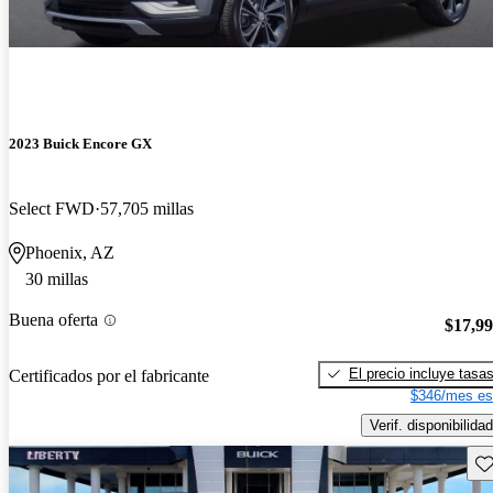
2023 Buick Encore GX
Select FWD
57,705 millas
Phoenix, AZ
30 millas
Buena oferta
$17,9
El precio incluye tasa
Certificados por el fabricante
$346/mes es
Verif. disponibilidad
Gu