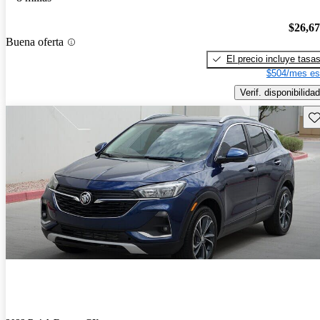
$26,6
Buena oferta
El precio incluye tasa
$504/mes es
Verif. disponibilidad
Gu