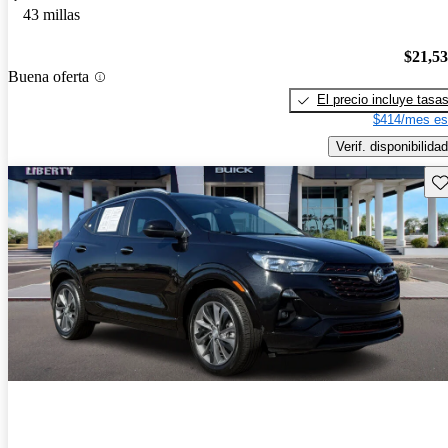
43 millas
$21,5
Buena oferta
El precio incluye tasa
$414/mes es
Verif. disponibilidad
Gu