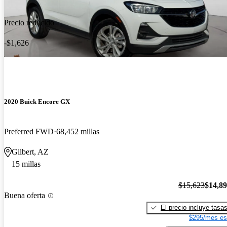
Precio reducido
-$1,626
2020 Buick Encore GX
Preferred FWD
68,452 millas
Gilbert, AZ
15 millas
$15,623
$14,8
Buena oferta
El precio incluye tasa
$295/mes es