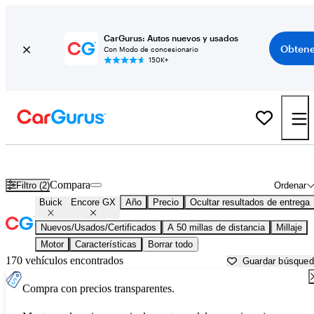
CarGurus: Autos nuevos y usados
Obtene
Con Modo de concesionario
150K+
Buick Encore GX usados en venta cerca de
Apache Junction, AZ
Compara
Filtro (2)
Ordenar
Buick
Encore GX
Año
Precio
Ocultar resultados de entrega
Nuevos/Usados/Certificados
A 50 millas de distancia
Millaje
Motor
Características
Borrar todo
170 vehículos encontrados
Guardar búsque
Compra con precios transparentes.