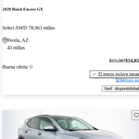
2020 Buick Encore GX
Select AWD
78,963 millas
Peoria, AZ
43 millas
$15,587
$14,8
Buena oferta
El precio incluye tasa
$294/mes es
Verif. disponibilidad
Gu