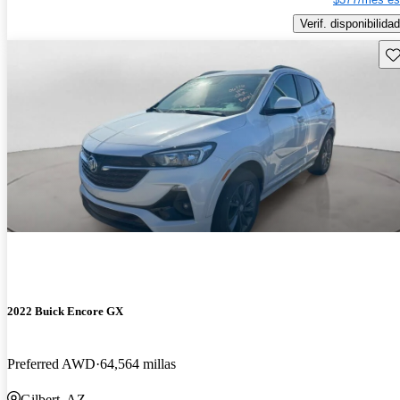
Verif. disponibilidad
Gu
2022 Buick Encore GX
Preferred AWD
64,564 millas
Gilbert, AZ