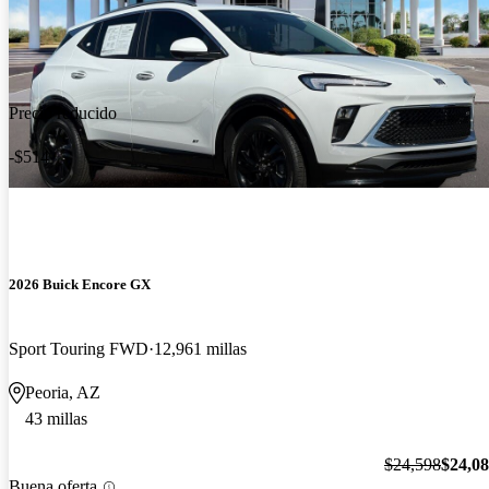
Precio reducido
-$514
2026 Buick Encore GX
Sport Touring FWD
12,961 millas
Peoria, AZ
43 millas
$24,598
$24,0
Buena oferta