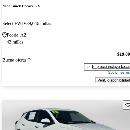
2023 Buick Encore GX
Select FWD
39,046 millas
Peoria, AZ
43 millas
$19,0
Buena oferta
El precio incluye tasa
$367/mes es
Verif. disponibilidad
Gu