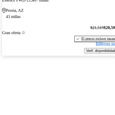
Essence FWD
21,407 millas
Peoria, AZ
43 millas
$21,519
$20,5
Gran oferta
El precio incluye tasa
$396/mes es
Verif. disponibilidad