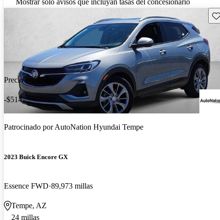
Mostrar solo avisos que incluyan tasas del concesionario
Gu
Precio reducido
-$514
Patrocinado por
AutoNation Hyundai Tempe
2023 Buick Encore GX
Essence FWD
89,973 millas
Tempe, AZ
24 millas