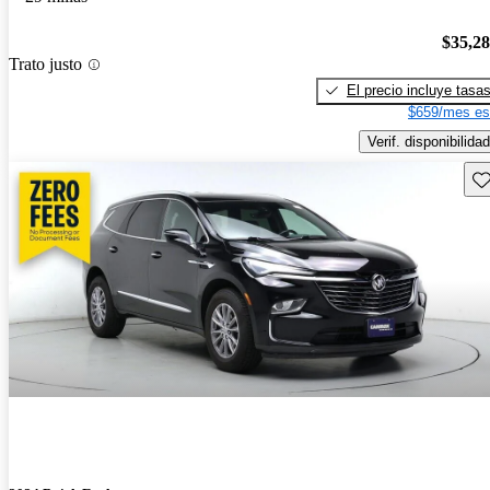
$35,2
Trato justo
El precio incluye tasa
$659/mes es
Verif. disponibilidad
Gu