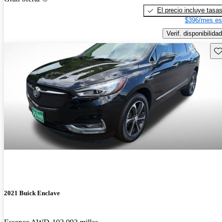
El precio incluye tasa
$396/mes es
Verif. disponibilidad
Gu
2021 Buick Enclave