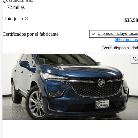
72 millas
Trato justo
$35,5
El precio incluye tasa
Certificados por el fabricante
$665/mes es
Verif. disponibilidad
Gu