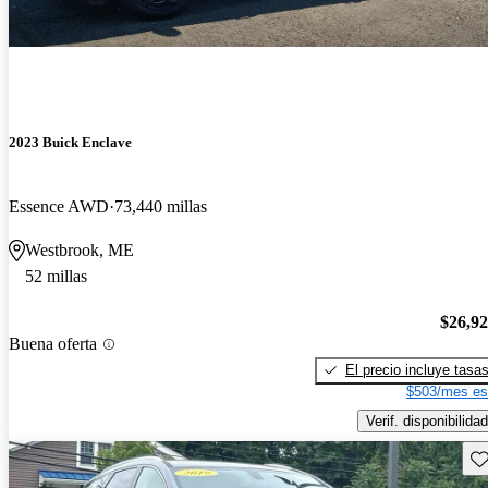
2023 Buick Enclave
Essence AWD
73,440 millas
Westbrook, ME
52 millas
$26,9
Buena oferta
El precio incluye tasa
$503/mes es
Verif. disponibilidad
Gu