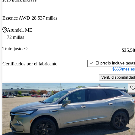
2023 Buick Enclave
Essence AWD
28,537 millas
Arundel, ME
72 millas
Trato justo
$35,5
El precio incluye tasa
Certificados por el fabricante
$665/mes es
Verif. disponibilidad
Gu