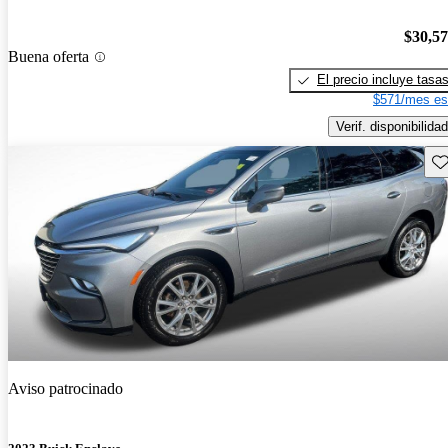
$30,5
Buena oferta
El precio incluye tasa
$571/mes es
Verif. disponibilidad
Gu
Aviso patrocinado