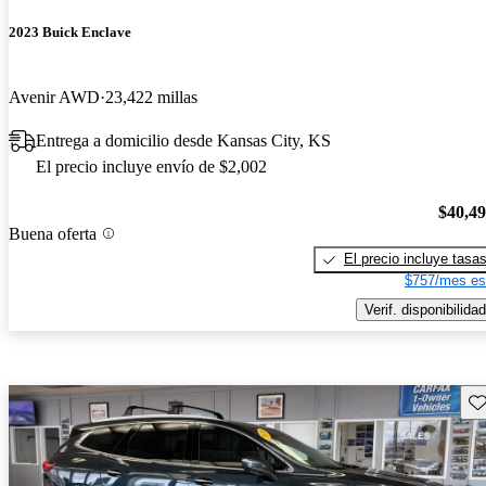
2023 Buick Enclave
Avenir AWD
23,422 millas
Entrega a domicilio desde Kansas City, KS
El precio incluye envío de $2,002
$40,4
Buena oferta
El precio incluye tasa
$757/mes es
Verif. disponibilidad
Gu