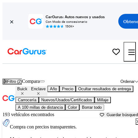
CarGurus: Autos nuevos y usados
Obtene
Con Modo de concesionario
150K+
Buick Enclave usados en venta cerca de
Augusta, ME
Compara
Filtro (2)
Ordenar
Buick
Enclave
Año
Precio
Ocultar resultados de entrega
Carrocería
Nuevos/Usados/Certificados
Millaje
A 100 millas de distancia
Color
Borrar todo
193 vehículos encontrados
Guardar búsque
Compra con precios transparentes.