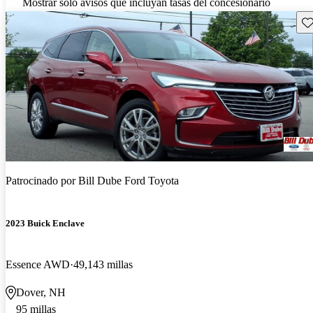
Mostrar solo avisos que incluyan tasas del concesionario
Gu
Patrocinado por
Bill Dube Ford Toyota
2023 Buick Enclave
Essence AWD
49,143 millas
Dover, NH
95 millas