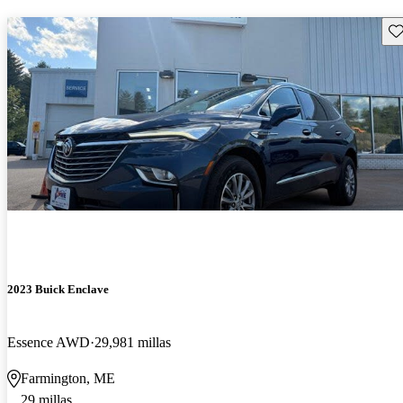
Gu
2023 Buick Enclave
Essence AWD
29,981 millas
Farmington, ME
29 millas