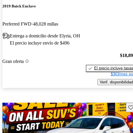
2019 Buick Enclave
Preferred FWD
48,028 millas
Entrega a domicilio desde Elyria, OH
El precio incluye envío de $496
$18,8
Gran oferta
El precio incluye tasa
$363/mes es
Verif. disponibilidad
Gu