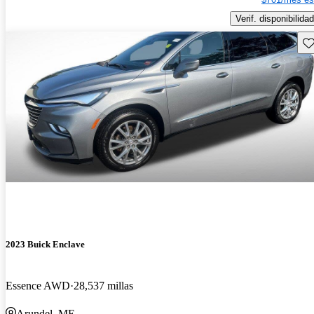
Verif. disponibilidad
Gu
2023 Buick Enclave
Essence AWD
28,537 millas
Arundel, ME