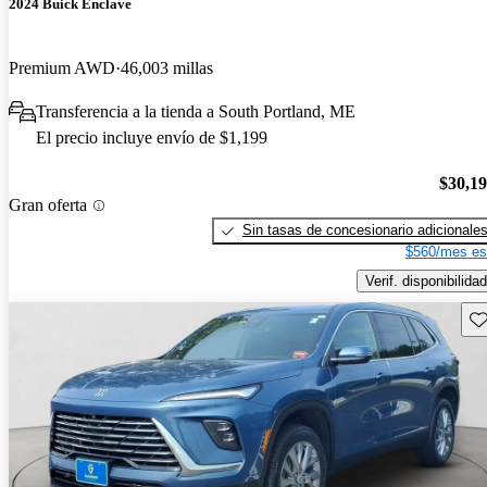
2024 Buick Enclave
Premium AWD
46,003 millas
Transferencia a la tienda a South Portland, ME
El precio incluye envío de $1,199
$30,1
Gran oferta
Sin tasas de concesionario adicionale
$560/mes es
Verif. disponibilidad
Gu