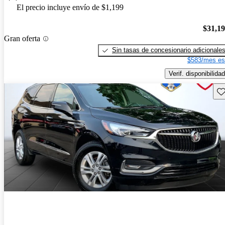
El precio incluye envío de $1,199
$31,1
Gran oferta
Sin tasas de concesionario adicionale
$583/mes es
Verif. disponibilidad
Gu