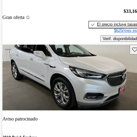
$33,1
Gran oferta
El precio incluye tasa
$625/mes es
Verif. disponibilidad
Gu
Aviso patrocinado