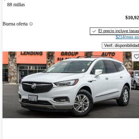
88 millas
$10,9
Buena oferta
El precio incluye tasa
$214/mes es
Verif. disponibilidad
Gu