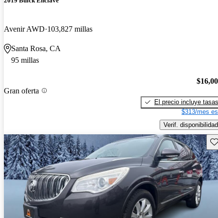
2019 Buick Enclave
Avenir AWD
103,827 millas
Santa Rosa, CA
95 millas
$16,0
Gran oferta
El precio incluye tasa
$313/mes es
Verif. disponibilidad
Gu