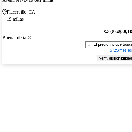
Avenir AWD
19,691 millas
Placerville, CA
19 millas
$40,834
$38,1
Buena oferta
El precio incluye tasa
$725/mes es
Verif. disponibilidad