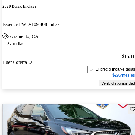
2020 Buick Enclave
Essence FWD
109,408 millas
Sacramento, CA
27 millas
$15,1
Buena oferta
El precio incluye tasa
$295/mes es
Verif. disponibilidad
Gu