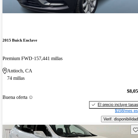
2015 Buick Enclave
Premium FWD
157,441 millas
Antioch, CA
74 millas
$8,0
Buena oferta
El precio incluye tasa
$158/mes es
Verif. disponibilidad
Gu