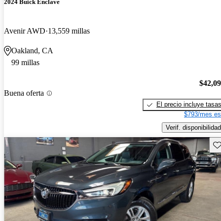
2024 Buick Enclave
Avenir AWD
13,559 millas
Oakland, CA
99 millas
$42,0
Buena oferta
El precio incluye tasa
$793/mes es
Verif. disponibilidad
Gu