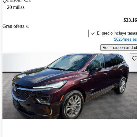
20 millas
$33,1
Gran oferta
El precio incluye tasa
$625/mes es
Verif. disponibilidad
Gu