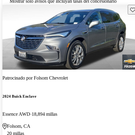
Mostrar solo avisos que incluyan tasas del concesionario
Gu
Patrocinado por
Folsom Chevrolet
2024 Buick Enclave
Essence AWD
18,894 millas
Folsom, CA
20 millas