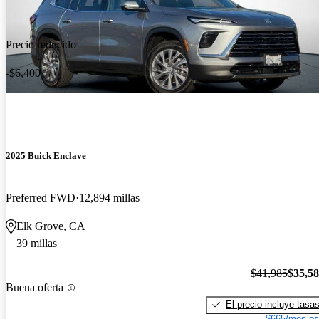
Precio reducido
-$6,400
2025 Buick Enclave
Preferred FWD
12,894 millas
Elk Grove, CA
39 millas
$41,985
$35,5
Buena oferta
El precio incluye tasa
$665/mes es