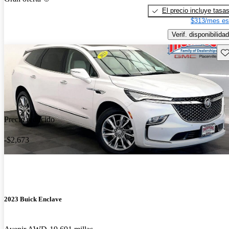
El precio incluye tasa
$313/mes es
Verif. disponibilidad
Gu
Precio reducido
-$2,673
2023 Buick Enclave