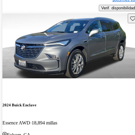
Verif. disponibilidad
Gu
2024 Buick Enclave
Essence AWD
18,894 millas
Folsom, CA