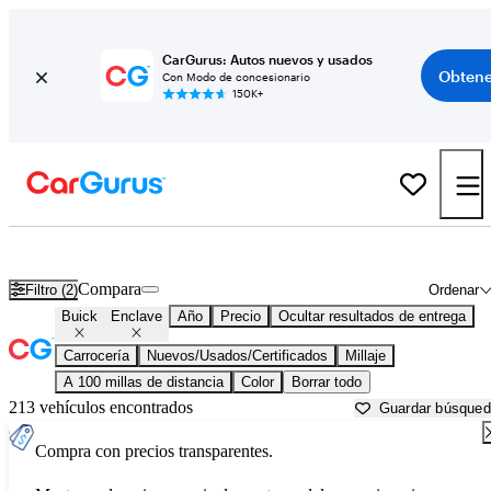
CarGurus: Autos nuevos y usados
Obtene
Con Modo de concesionario
150K+
Buick Enclave usados en venta cerca de
Auburn, CA
Compara
Filtro (2)
Ordenar
Buick
Enclave
Año
Precio
Ocultar resultados de entrega
Carrocería
Nuevos/Usados/Certificados
Millaje
A 100 millas de distancia
Color
Borrar todo
213 vehículos encontrados
Guardar búsque
Compra con precios transparentes.