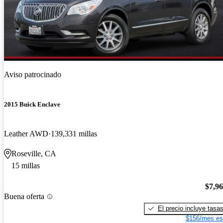
Aviso patrocinado
2015 Buick Enclave
Leather AWD
139,331 millas
Roseville, CA
15 millas
$7,9
Buena oferta
El precio incluye tasa
$156/mes es