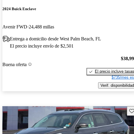
2024 Buick Enclave
Avenir FWD
24,488 millas
Entrega a domicilio desde West Palm Beach, FL
El precio incluye envío de $2,501
$38,9
Buena oferta
El precio incluye tasa
$735/mes es
Verif. disponibilidad
Gu