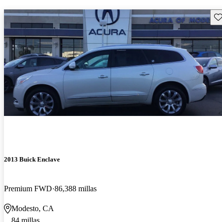
Gu
2013 Buick Enclave
Premium FWD
86,388 millas
Modesto, CA
84 millas