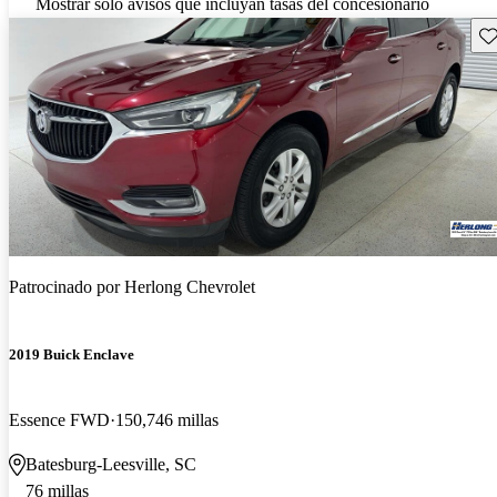
Mostrar solo avisos que incluyan tasas del concesionario
Gu
Patrocinado por
Herlong Chevrolet
2019 Buick Enclave
Essence FWD
150,746 millas
Batesburg-Leesville, SC
76 millas