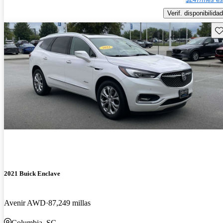
Verif. disponibilidad
Gu
2021 Buick Enclave
Avenir AWD
87,249 millas
Columbia, SC