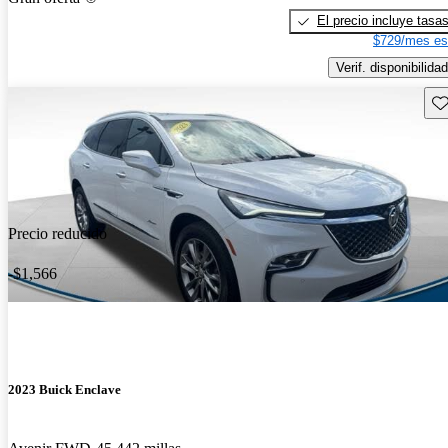
El precio incluye tasa
$729/mes es
Verif. disponibilidad
Gu
Precio reducido
-$1,566
2023 Buick Enclave