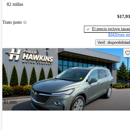
82 millas
$17,9
Trato justo
El precio incluye tasa
$343/mes es
Verif. disponibilidad
Gu
Precio reducido
-$1,000