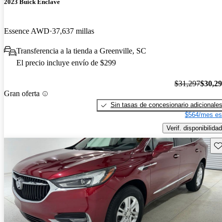
2023 Buick Enclave
Essence AWD
37,637 millas
Transferencia a la tienda a Greenville, SC
El precio incluye envío de $299
$31,297
$30,2
Gran oferta
Sin tasas de concesionario adicionale
$564/mes es
Verif. disponibilidad
Gu