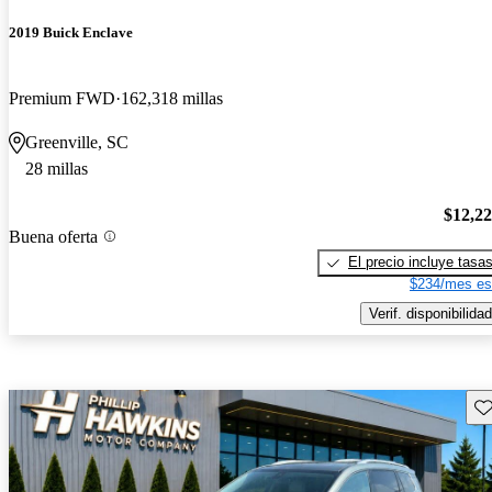
2019 Buick Enclave
Premium FWD
162,318 millas
Greenville, SC
28 millas
$12,2
Buena oferta
El precio incluye tasa
$234/mes es
Verif. disponibilidad
Gu