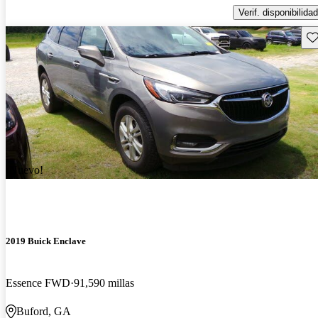
Verif. disponibilidad
Gu
¡Nuevo!
2019 Buick Enclave
Essence FWD
91,590 millas
Buford, GA