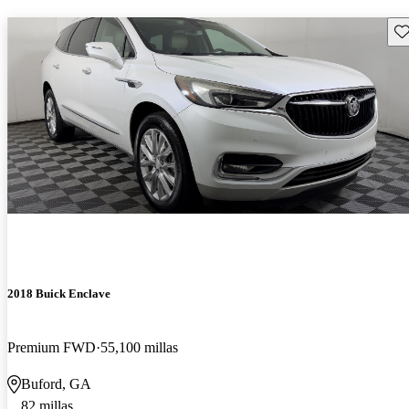
Gu
2018 Buick Enclave
Premium FWD
55,100 millas
Buford, GA
82 millas