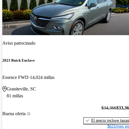
Precio reducido
-$1,000
Aviso patrocinado
2023 Buick Enclave
Essence FWD
14,024 millas
Graniteville, SC
81 millas
$34,366
$33,3
Buena oferta
El precio incluye tasa
$621/mes es