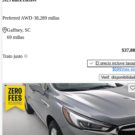
2025 Buick Enclave
Preferred AWD
38,289 millas
Gaffney, SC
69 millas
$37,8
Trato justo
El precio incluye tasa
$694/mes es
Verif. disponibilidad
Gu