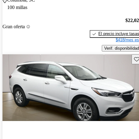
100 millas
$22,0
Gran oferta
El precio incluye tasa
$418/mes es
Verif. disponibilidad
Gu