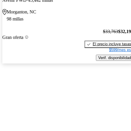
Avenir FWD
45,442 millas
Morganton, NC
98 millas
$33,763
$32,1
Gran oferta
El precio incluye tasa
$599/mes es
Verif. disponibilidad