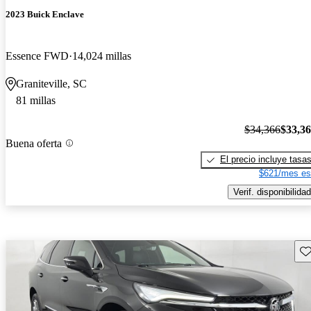
2023 Buick Enclave
Essence FWD
14,024 millas
Graniteville, SC
81 millas
$34,366
$33,3
Buena oferta
El precio incluye tasa
$621/mes es
Verif. disponibilidad
Gu