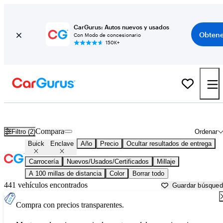
CarGurus: Autos nuevos y usados
Obtene
Con Modo de concesionario
150K+
Buick Enclave usados en venta cerca de
Anderson, SC
Compara
Filtro (2)
Ordenar
Buick
Enclave
Año
Precio
Ocultar resultados de entrega
Carrocería
Nuevos/Usados/Certificados
Millaje
A 100 millas de distancia
Color
Borrar todo
441 vehículos encontrados
Guardar búsque
Compra con precios transparentes.