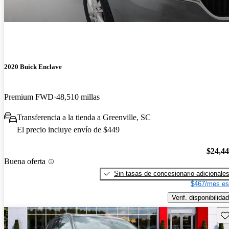
2020 Buick Enclave
Premium FWD
48,510 millas
Transferencia a la tienda a Greenville, SC
El precio incluye envío de $449
$24,4
Buena oferta
Sin tasas de concesionario adicionale
$467/mes es
Verif. disponibilidad
Gu