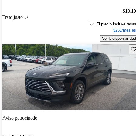
$13,1
Trato justo
El precio incluye tasa
$251/mes es
Verif. disponibilidad
Gu
Aviso patrocinado