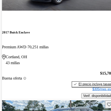
2017 Buick Enclave
Premium AWD
70,251 millas
Cortland, OH
43 millas
$15,7
Buena oferta
El precio incluye tasa
$305/mes es
Verif. disponibilidad
Gu