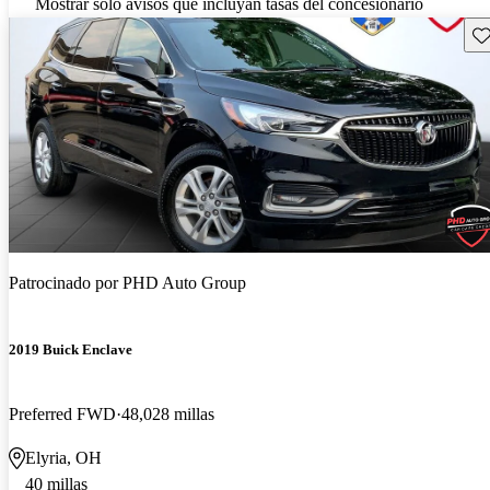
Mostrar solo avisos que incluyan tasas del concesionario
Gu
Patrocinado por
PHD Auto Group
2019 Buick Enclave
Preferred FWD
48,028 millas
Elyria, OH
40 millas