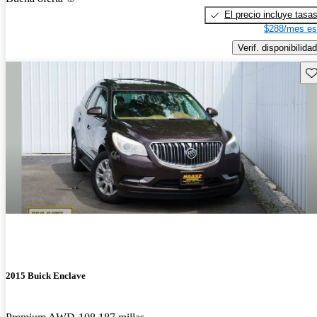
El precio incluye tasa
$288/mes es
Verif. disponibilidad
Gu
2015 Buick Enclave