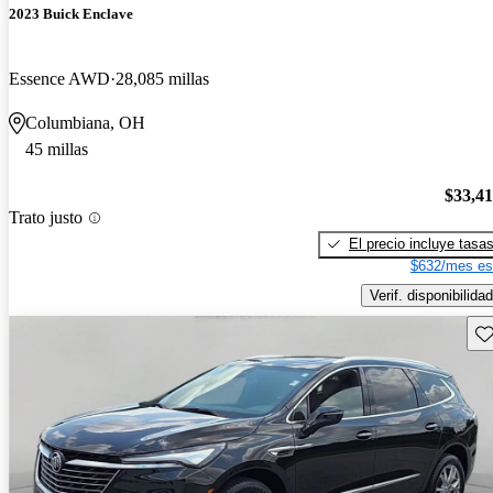
2023 Buick Enclave
Essence AWD
28,085 millas
Columbiana, OH
45 millas
$33,4
Trato justo
El precio incluye tasa
$632/mes es
Verif. disponibilidad
Gu