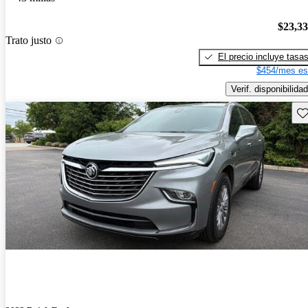
$23,3
Trato justo
El precio incluye tasa
$454/mes es
Verif. disponibilidad
Gu