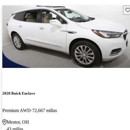
Gu
2020 Buick Enclave
Premium AWD
72,667 millas
Mentor, OH
43 millas