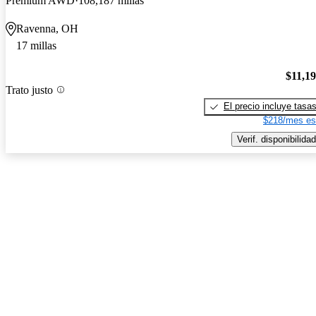
Premium AWD
108,187 millas
Ravenna, OH
17 millas
$11,1
Trato justo
El precio incluye tasa
$218/mes es
Verif. disponibilidad