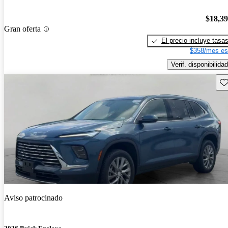
$18,3
Gran oferta
El precio incluye tasa
$358/mes es
Verif. disponibilidad
Gu
Aviso patrocinado