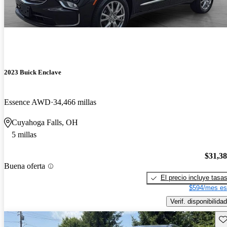
2023 Buick Enclave
Essence AWD
34,466 millas
Cuyahoga Falls, OH
5 millas
$31,3
Buena oferta
El precio incluye tasa
$594/mes es
Verif. disponibilidad
Gu