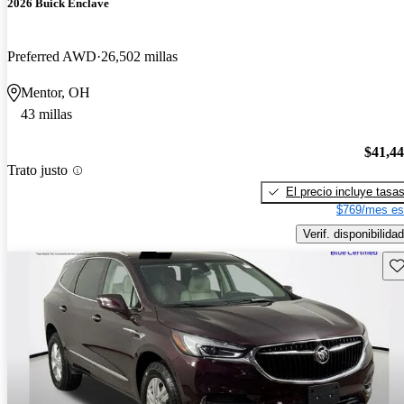
2026 Buick Enclave
Preferred AWD
26,502 millas
Mentor, OH
43 millas
$41,4
Trato justo
El precio incluye tasa
$769/mes es
Verif. disponibilidad
Gu