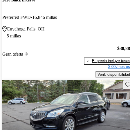
2026 Buick Enclave
Preferred FWD
16,846 millas
Cuyahoga Falls, OH
5 millas
$38,8
Gran oferta
El precio incluye tasa
$722/mes es
Verif. disponibilidad
Gu