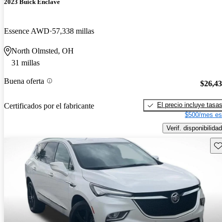
2023 Buick Enclave
Essence AWD
57,338 millas
North Olmsted, OH
31 millas
Buena oferta
$26,4
El precio incluye tasa
Certificados por el fabricante
$500/mes es
Verif. disponibilidad
Gu