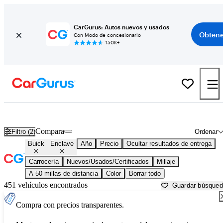
CarGurus: Autos nuevos y usados
Obtene
Con Modo de concesionario
150K+
Buick Enclave usados en venta cerca de
Akron, OH
Compara
Filtro (2)
Ordenar
Buick
Enclave
Año
Precio
Ocultar resultados de entrega
Carrocería
Nuevos/Usados/Certificados
Millaje
A 50 millas de distancia
Color
Borrar todo
451 vehículos encontrados
Guardar búsque
Compra con precios transparentes.