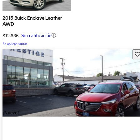
2015 Buick Enclave Leather
AWD
$12,636
Sin calificación
Se aplican tarifas
Gu
¡Nuevo!