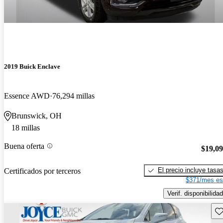
2019 Buick Enclave
Essence AWD
76,294 millas
Brunswick, OH
18 millas
Buena oferta
$19,0
El precio incluye tasa
Certificados por terceros
$371/mes es
Verif. disponibilidad
Gu