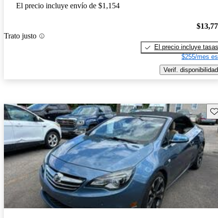
El precio incluye envío de $1,154
$13,7
Trato justo
El precio incluye tasa
$255/mes es
Verif. disponibilidad
Gu