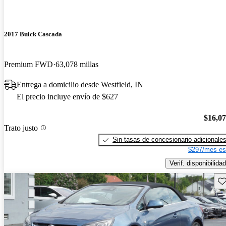
2017 Buick Cascada
Premium FWD
63,078 millas
Entrega a domicilio desde Westfield, IN
El precio incluye envío de $627
$16,0
Trato justo
Sin tasas de concesionario adicionale
$297/mes es
Verif. disponibilidad
Gu