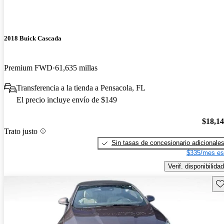
2018 Buick Cascada
Premium FWD
61,635 millas
Transferencia a la tienda a Pensacola, FL
El precio incluye envío de $149
$18,1
Trato justo
Sin tasas de concesionario adicionale
$335/mes es
Verif. disponibilidad
Gu