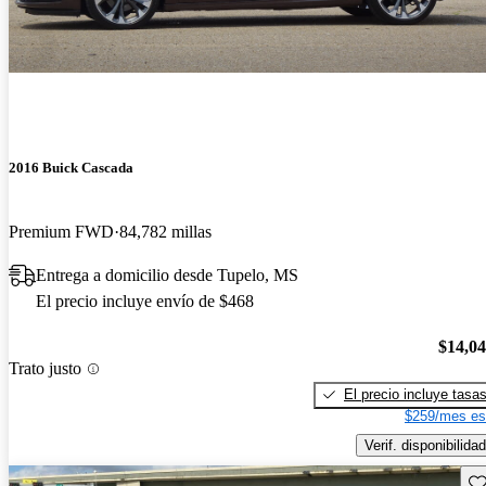
2016 Buick Cascada
Premium FWD
84,782 millas
Entrega a domicilio desde Tupelo, MS
El precio incluye envío de $468
$14,0
Trato justo
El precio incluye tasa
$259/mes es
Verif. disponibilidad
Gu