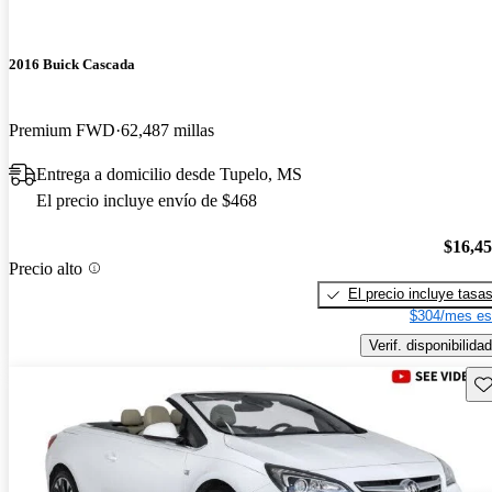
2016 Buick Cascada
Premium FWD
62,487 millas
Entrega a domicilio desde Tupelo, MS
El precio incluye envío de $468
$16,4
Precio alto
El precio incluye tasa
$304/mes es
Verif. disponibilidad
Gu