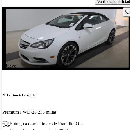
Verif. disponibilidad
Gu
¡Nuevo!
2017 Buick Cascada
Premium FWD
28,215 millas
Entrega a domicilio desde Franklin, OH