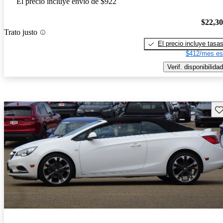
El precio incluye envío de $922
$22,3
Trato justo
El precio incluye tasa
$412/mes es
Verif. disponibilidad
Gu