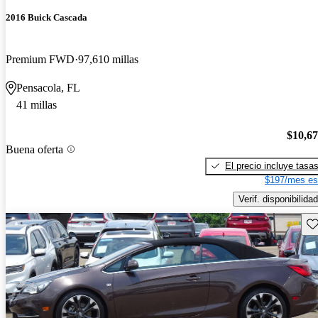
2016 Buick Cascada
Premium FWD
97,610 millas
Pensacola, FL
41 millas
$10,6
Buena oferta
El precio incluye tasa
$197/mes es
Verif. disponibilidad
Gu