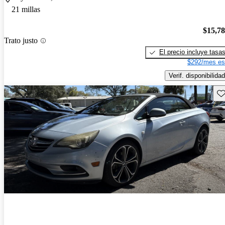
21 millas
$15,7
Trato justo
El precio incluye tasa
$292/mes es
Verif. disponibilidad
Gu