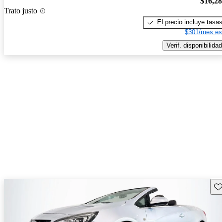
$16,2
Trato justo
El precio incluye tasa
$301/mes es
Verif. disponibilidad
Gu