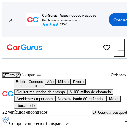
CarGurus: Autos nuevos y usados
Obtene
Con Modo de concesionario
150K+
Buick Cascada usados en venta cerca de
Atmore, AL
Compara
Filtro (2)
Ordenar
Buick
Cascada
Año
Millaje
Precio
Ocultar resultados de entrega
A 100 millas de distancia
Accidentes reportados
Nuevos/Usados/Certificados
Motor
Borrar todo
22 vehículos encontrados
Guardar búsque
Compra con precios transparentes.