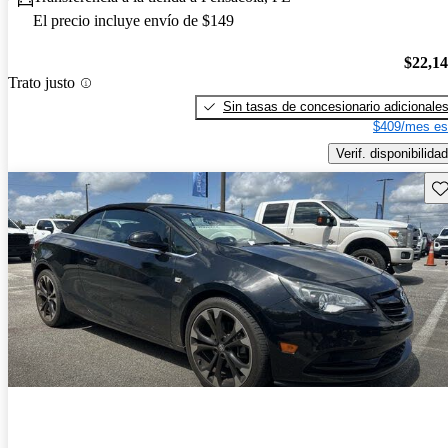
El precio incluye envío de $149
$22,1
Trato justo
Sin tasas de concesionario adicionale
$409/mes es
Verif. disponibilidad
Gu