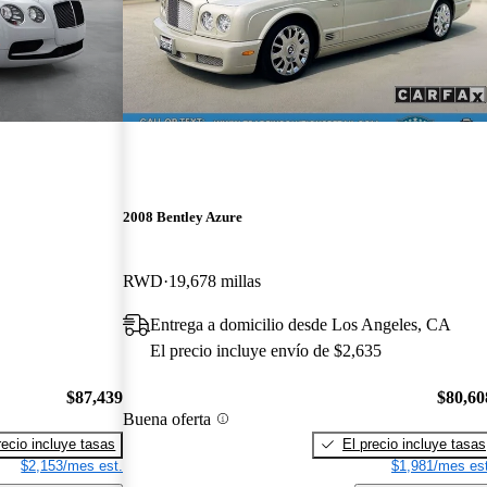
2008 Bentley Azure
RWD
19,678 millas
Entrega a domicilio desde Los Angeles, CA
El precio incluye envío de $2,635
$87,439
$80,60
Buena oferta
recio incluye tasas
El precio incluye tasas
$2,153/mes est.
$1,981/mes est