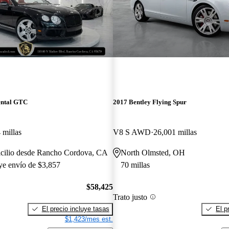
ental GTC
2017 Bentley Flying Spur
 millas
V8 S AWD
26,001 millas
icilio desde Rancho Cordova, CA
North Olmsted, OH
uye envío de $3,857
70 millas
$58,425
Trato justo
El precio incluye tasas
El p
$1,423/mes est.