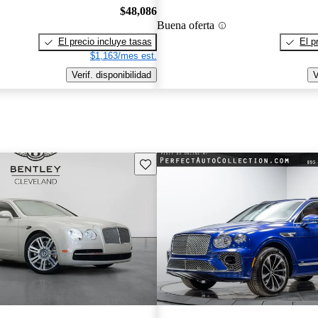
$48,086
Buena oferta
El precio incluye tasas
El p
$1,163/mes est.
Verif. disponibilidad
V
Guarda este Aviso