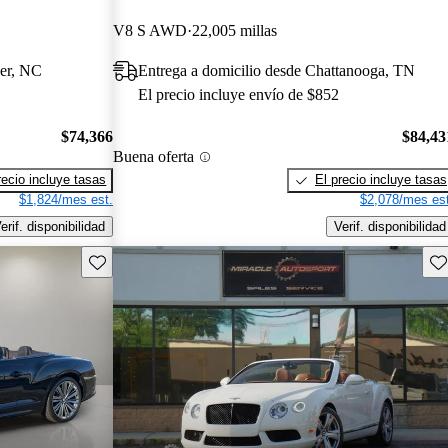
V8 S AWD
22,005 millas
ver, NC
Entrega a domicilio desde Chattanooga, TN
El precio incluye envío de $852
$74,366
$84,43
Buena oferta
recio incluye tasas
El precio incluye tasas
$1,824/mes est.
$2,078/mes est
erif. disponibilidad
Verif. disponibilidad
Guarda este Aviso
Gu