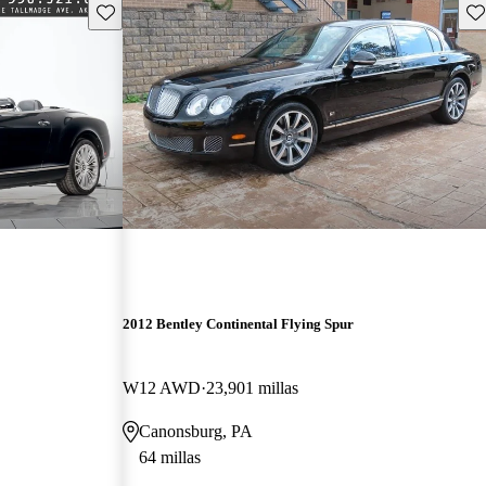
Guarda este Aviso
Gu
2012 Bentley Continental Flying Spur
W12 AWD
23,901 millas
Canonsburg, PA
64 millas