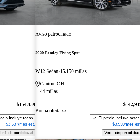
Aviso patrocinado
2020 Bentley Flying Spur
W12 Sedan
15,150 millas
Canton, OH
44 millas
$154,439
$142,93
Buena oferta
recio incluye tasas
El precio incluye tasas
$3,637/mes est.
$3,550/mes est
erif. disponibilidad
Verif. disponibilidad