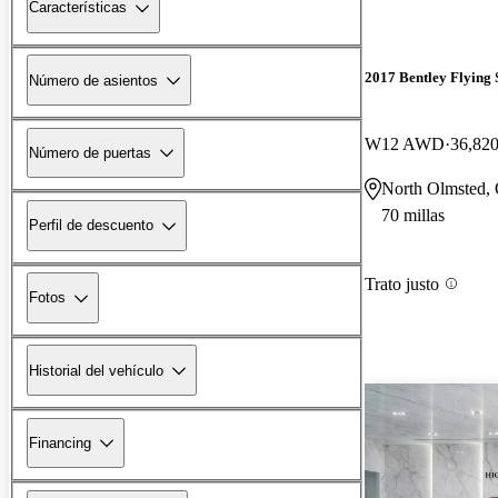
Características
2017 Bentley Flying 
Número de asientos
W12 AWD
36,820
Número de puertas
North Olmsted,
70 millas
Perfil de descuento
Trato justo
Fotos
Historial del vehículo
Financing