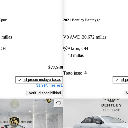
Spur
2021 Bentley Bentayga
 millas
V8 AWD
30,672 millas
 OH
Akron, OH
43 millas
$77,939
Trato justo
El precio incluye tasas
El p
$1,914/mes est.
Verif. disponibilidad
V
Guarda este Aviso