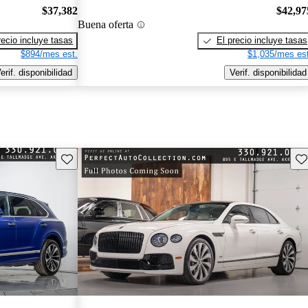
$37,382
$42,97
Buena oferta
recio incluye tasas
El precio incluye tasas
$894/mes est.
$1,035/mes est
erif. disponibilidad
Verif. disponibilidad
Guarda este Aviso
Gu