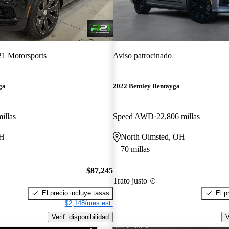
1 Motorsports
Aviso patrocinado
ga
2022 Bentley Bentayga
illas
Speed AWD
22,806 millas
OH
North Olmsted, OH
70 millas
$87,245
Trato justo
El precio incluye tasas
El p
$2,148/mes est.
Verif. disponibilidad
V