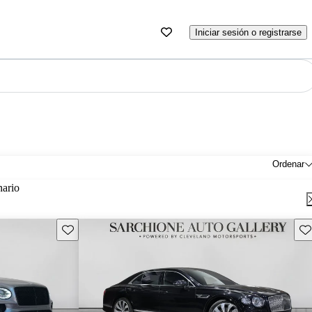
Iniciar sesión o registrarse
Ordenar
nario
Guarda este Aviso
Gu