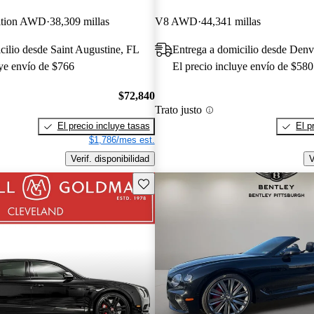
ition AWD
38,309 millas
V8 AWD
44,341 millas
cilio desde Saint Augustine, FL
Entrega a domicilio desde Den
uye envío de $766
El precio incluye envío de $580
$72,840
Trato justo
El precio incluye tasas
El p
$1,786/mes est.
Verif. disponibilidad
V
Guarda este Aviso