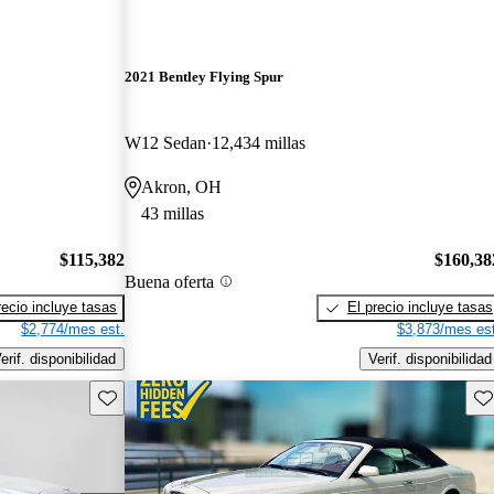
2021 Bentley Flying Spur
W12 Sedan
12,434 millas
Akron, OH
43 millas
$115,382
$160,38
Buena oferta
recio incluye tasas
El precio incluye tasas
$2,774/mes est.
$3,873/mes est
erif. disponibilidad
Verif. disponibilidad
Guarda este Aviso
Gu