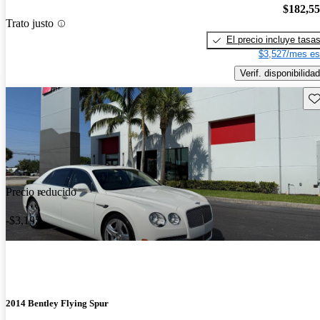
$182,5
Trato justo
El precio incluye tasa
$3,527/mes es
Verif. disponibilidad
Gu
Precio reducido
-$3,195
2014 Bentley Flying Spur