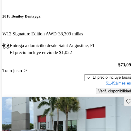
2018 Bentley Bentayga
W12 Signature Edition AWD
38,309 millas
Entrega a domicilio desde Saint Augustine, FL
El precio incluye envío de $1,022
$73,0
Trato justo
El precio incluye tasa
$1,451/mes es
Verif. disponibilidad
Gu