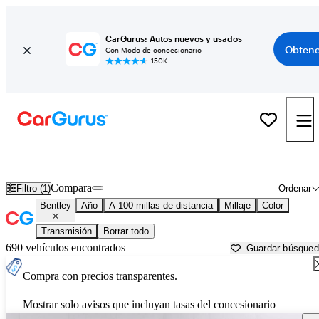
CarGurus: Autos nuevos y usados
Obtene
Con Modo de concesionario
150K+
Autos Bentley usados en venta cerca de
Topeka, KS
Compara
Filtro (1)
Ordenar
Bentley
Año
A 100 millas de distancia
Millaje
Color
Transmisión
Borrar todo
690 vehículos encontrados
Guardar búsque
Compra con precios transparentes.
Mostrar solo avisos que incluyan tasas del concesionario