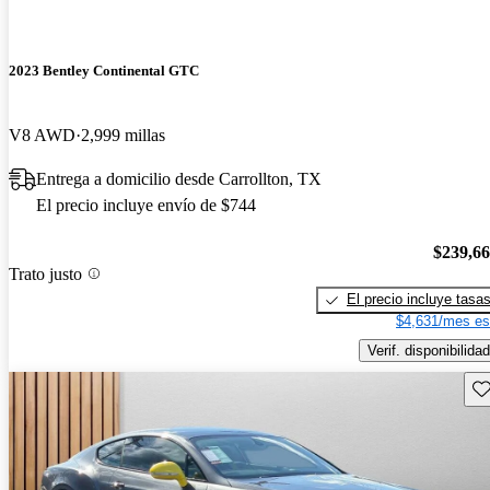
2023 Bentley Continental GTC
V8 AWD
2,999 millas
Entrega a domicilio desde Carrollton, TX
El precio incluye envío de $744
$239,6
Trato justo
El precio incluye tasa
$4,631/mes es
Verif. disponibilidad
Gu