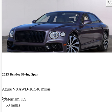
Gu
2023 Bentley Flying Spur
Azure V8 AWD
16,546 millas
Merriam, KS
53 millas