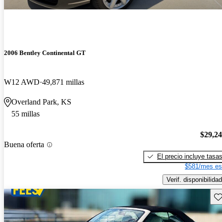
2006 Bentley Continental GT
W12 AWD
49,871 millas
Overland Park, KS
55 millas
$29,2
Buena oferta
El precio incluye tasa
$581/mes es
Verif. disponibilidad
Gu