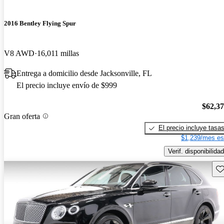
2016 Bentley Flying Spur
V8 AWD
16,011 millas
Entrega a domicilio desde Jacksonville, FL
El precio incluye envío de $999
$62,3
Gran oferta
El precio incluye tasa
$1,239/mes es
Verif. disponibilidad
Gu