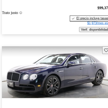
$99,3
Trato justo
El precio incluye tasa
$1,973/mes es
Verif. disponibilidad
Gu