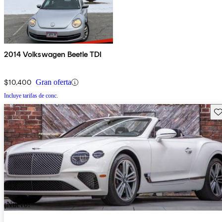
2014 Volkswagen Beetle TDI
$10,400
Gran oferta
Incluye tarifas de conc.
Gu
¡Nuevo!