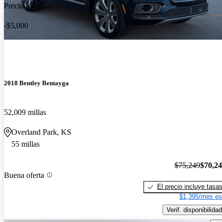
Precio reducido
-$5,000
2018 Bentley Bentayga
52,009 millas
Overland Park, KS
55 millas
$75,249
$70,2
Buena oferta
El precio incluye tasa
$1,395/mes es
Verif. disponibilidad