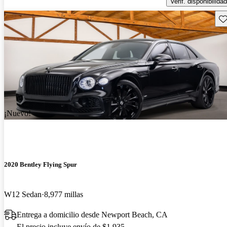
Verif. disponibilidad
Gu
¡Nuevo!
2020 Bentley Flying Spur
W12 Sedan
8,977 millas
Entrega a domicilio desde Newport Beach, CA
El precio incluye envío de $1,935