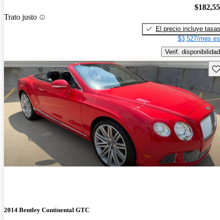
$182,5
Trato justo
El precio incluye tasa
$3,527/mes es
Verif. disponibilidad
Gu
2014 Bentley Continental GTC