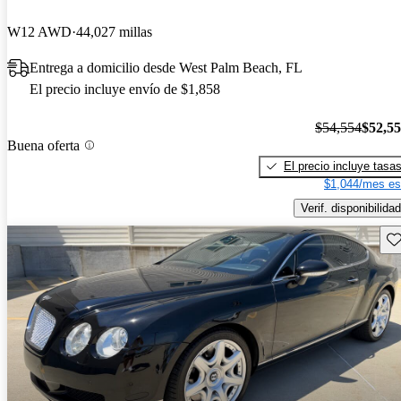
W12 AWD
44,027 millas
Entrega a domicilio desde West Palm Beach, FL
El precio incluye envío de $1,858
$54,554
$52,5
Buena oferta
El precio incluye tasa
$1,044/mes es
Verif. disponibilidad
Gu