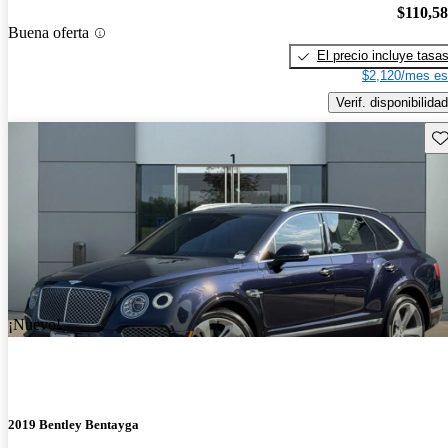
$110,5
Buena oferta
El precio incluye tasa
$2,120/mes es
Verif. disponibilidad
Gu
¡Nuevo!
2019 Bentley Bentayga