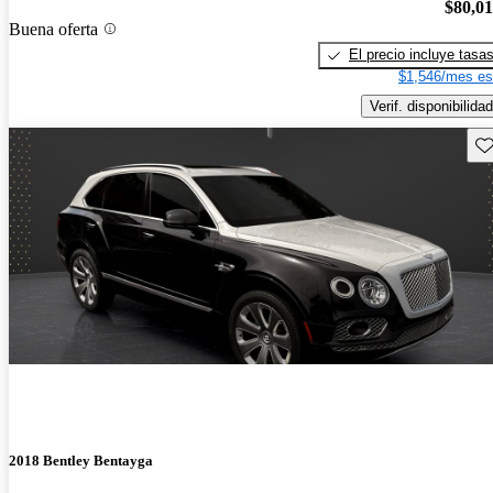
$80,0
Buena oferta
El precio incluye tasa
$1,546/mes es
Verif. disponibilidad
Gu
2018 Bentley Bentayga