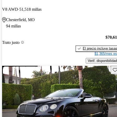
V8 AWD
51,518 millas
Chesterfield, MO
94 millas
$70,6
Trato justo
El precio incluye tasa
$1,365/mes es
Verif. disponibilidad
Gu