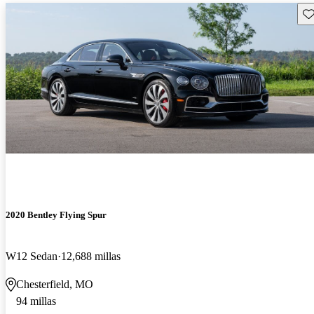
Gu
2020 Bentley Flying Spur
W12 Sedan
12,688 millas
Chesterfield, MO
94 millas