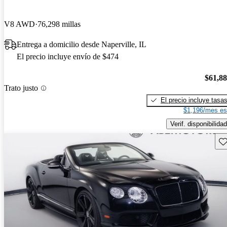
V8 AWD
76,298 millas
Entrega a domicilio desde Naperville, IL
El precio incluye envío de $474
$61,8
Trato justo
El precio incluye tasa
$1,196/mes es
Verif. disponibilidad
Gu