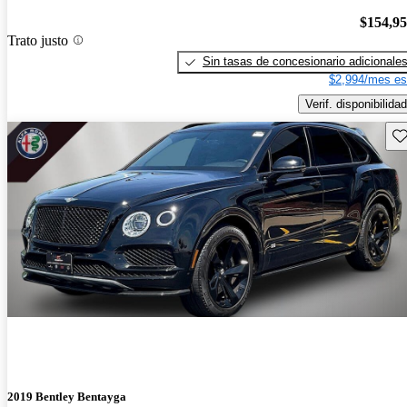
$154,9
Trato justo
Sin tasas de concesionario adicionale
$2,994/mes es
Verif. disponibilidad
Gu
2019 Bentley Bentayga