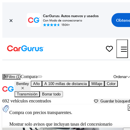
CarGurus: Autos nuevos y usados
Obtene
Con Modo de concesionario
150K+
Autos Bentley usados en venta cerca de
Springfield, IL
Compara
Filtro (1)
Ordenar
Bentley
Año
A 100 millas de distancia
Millaje
Color
Transmisión
Borrar todo
692 vehículos encontrados
Guardar búsque
Compra con precios transparentes.
Mostrar solo avisos que incluyan tasas del concesionario