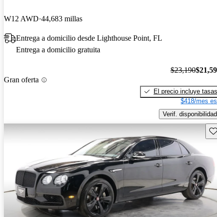
W12 AWD
44,683 millas
Entrega a domicilio desde Lighthouse Point, FL
Entrega a domicilio gratuita
$23,190
$21,5
Gran oferta
El precio incluye tasa
$418/mes es
Verif. disponibilidad
Gu