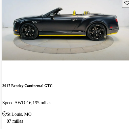
Gu
2017 Bentley Continental GTC
Speed AWD
16,195 millas
St Louis, MO
87 millas