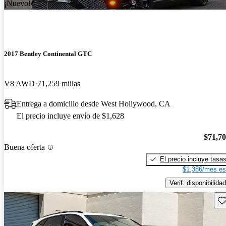
¡Nuevo!
2017 Bentley Continental GTC
V8 AWD
71,259 millas
Entrega a domicilio desde West Hollywood, CA
El precio incluye envío de $1,628
$71,7
Buena oferta
El precio incluye tasa
$1,386/mes es
Verif. disponibilidad
Gu