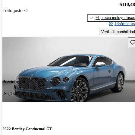
$110,4
Trato justo
El precio incluye tasa
$2,135/mes es
Verif. disponibilidad
Gu
Precio reducido
-$5,134
2022 Bentley Continental GT