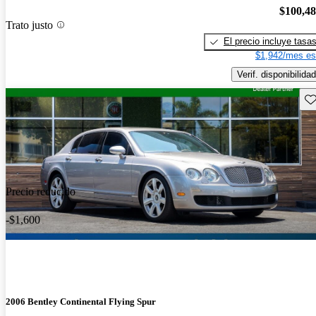
$100,4
Trato justo
El precio incluye tasa
$1,942/mes es
Verif. disponibilidad
Gu
Precio reducido
-$1,600
2006 Bentley Continental Flying Spur