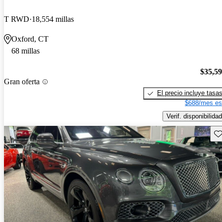
T RWD
18,554 millas
Oxford, CT
68 millas
$35,5
Gran oferta
El precio incluye tasa
$688/mes es
Verif. disponibilidad
Gu