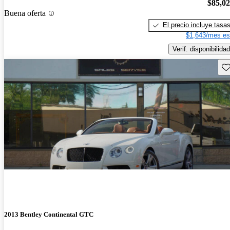
$85,0
Buena oferta
El precio incluye tasa
$1,643/mes es
Verif. disponibilidad
Gu
2013 Bentley Continental GTC