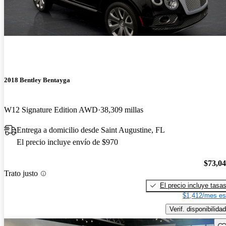
2018 Bentley Bentayga
W12 Signature Edition AWD
38,309 millas
Entrega a domicilio desde Saint Augustine, FL
El precio incluye envío de $970
$73,0
Trato justo
El precio incluye tasa
$1,412/mes es
Verif. disponibilidad
Gu