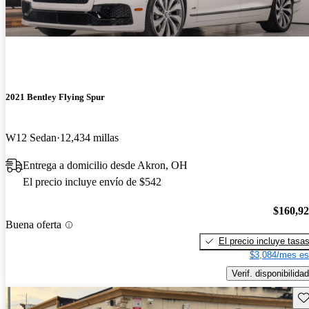
2021 Bentley Flying Spur
W12 Sedan
12,434 millas
Entrega a domicilio desde Akron, OH
El precio incluye envío de $542
$160,9
Buena oferta
El precio incluye tasa
$3,084/mes es
Verif. disponibilidad
Gu