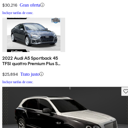
$30,216
Gran oferta
Incluye tarifas de conc.
2022 Audi A5 Sportback 45
TFSI quattro Premium Plus S
Line AWD
$25,894
Trato justo
Incluye tarifas de conc.
Gu