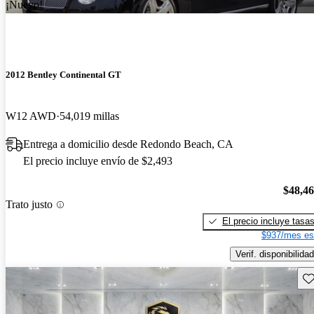
¡Nuevo!
2012 Bentley Continental GT
W12 AWD
54,019 millas
Entrega a domicilio desde Redondo Beach, CA
El precio incluye envío de $2,493
$48,4
Trato justo
El precio incluye tasa
$937/mes es
Verif. disponibilidad
Gu