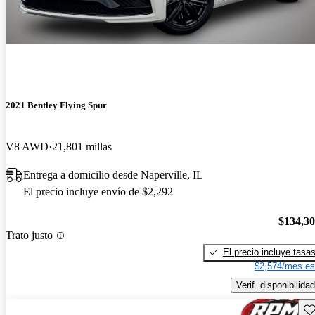
2021 Bentley Flying Spur
V8 AWD
21,801 millas
Entrega a domicilio desde Naperville, IL
El precio incluye envío de $2,292
$134,3
Trato justo
El precio incluye tasa
$2,574/mes es
Verif. disponibilidad
Gu