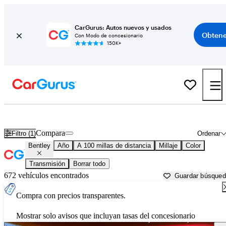
CarGurus: Autos nuevos y usados
Obtene
Con Modo de concesionario
150K+
Autos Bentley usados en venta cerca de
Pittsfield, MA
Compara
Filtro (1)
Ordenar
Bentley
Año
A 100 millas de distancia
Millaje
Color
Transmisión
Borrar todo
672 vehículos encontrados
Guardar búsque
Compra con precios transparentes.
Mostrar solo avisos que incluyan tasas del concesionario