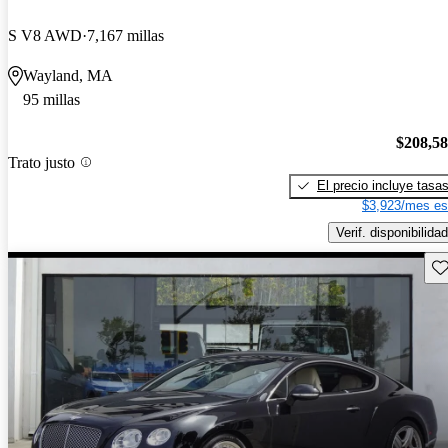
S V8 AWD
7,167 millas
Wayland, MA
95 millas
$208,5
Trato justo
El precio incluye tasa
$3,923/mes es
Verif. disponibilidad
Gu