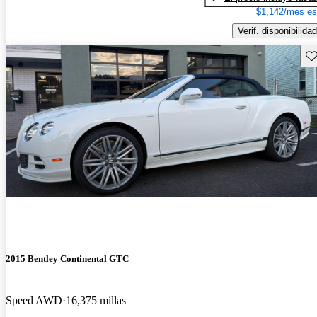
$1,142/mes es
Verif. disponibilidad
Gu
2015 Bentley Continental GTC
Speed AWD
16,375 millas