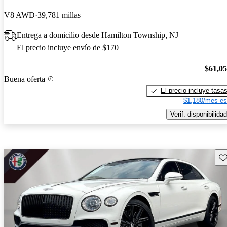
V8 AWD
39,781 millas
Entrega a domicilio desde Hamilton Township, NJ
El precio incluye envío de $170
$61,0
Buena oferta
El precio incluye tasa
$1,180/mes es
Verif. disponibilidad
Gu