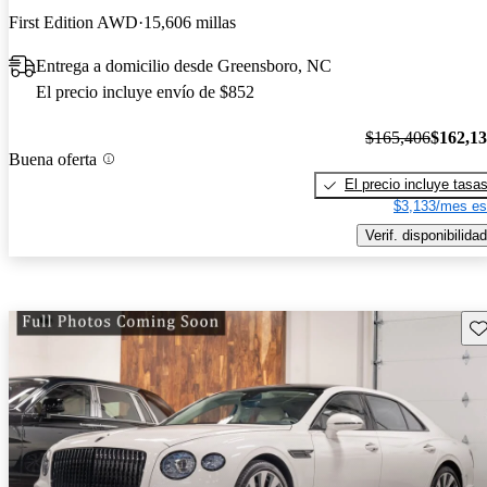
First Edition AWD
15,606 millas
Entrega a domicilio desde Greensboro, NC
El precio incluye envío de $852
$165,406
$162,1
Buena oferta
El precio incluye tasa
$3,133/mes es
Verif. disponibilidad
Gu