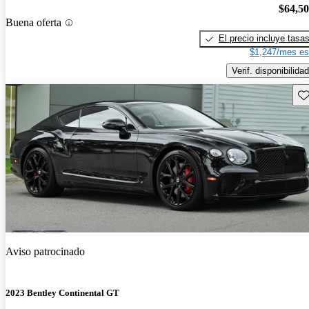
$64,5
Buena oferta
El precio incluye tasa
$1,247/mes es
Verif. disponibilidad
Gu
Aviso patrocinado
2023 Bentley Continental GT