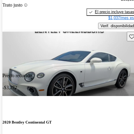
Trato justo
El precio incluye tasa
$1,037/mes es
Verif. disponibilidad
Gu
Precio reducido
-$3,272
2020 Bentley Continental GT