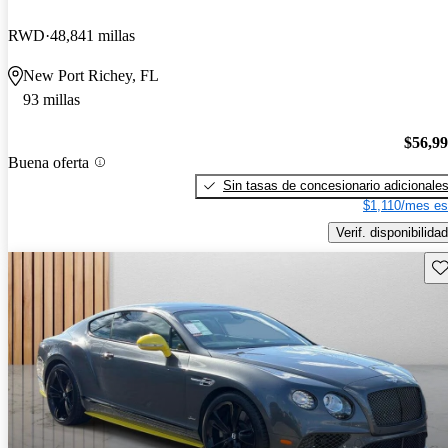
RWD
48,841 millas
New Port Richey, FL
93 millas
$56,9
Buena oferta
Sin tasas de concesionario adicionale
$1,110/mes es
Verif. disponibilidad
Gu