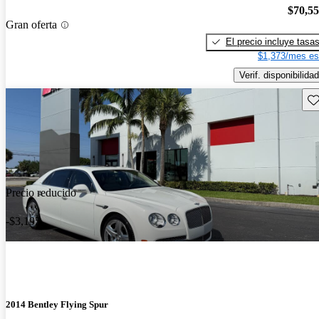
$70,5
Gran oferta
El precio incluye tasa
$1,373/mes es
Verif. disponibilidad
Gu
Precio reducido
-$3,195
2014 Bentley Flying Spur