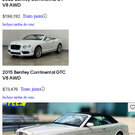
V8 AWD
$196,192
Trato justo
Incluye tarifas de conc.
2015 Bentley Continental GTC
V8 AWD
$73,476
Trato justo
Incluye tarifas de conc.
Gu