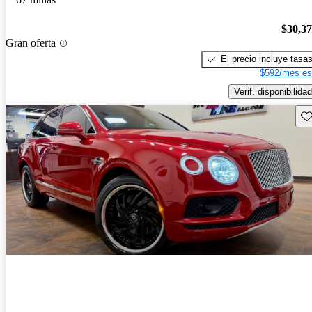
$30,3
Gran oferta
El precio incluye tasa
$592/mes es
Verif. disponibilidad
Gu