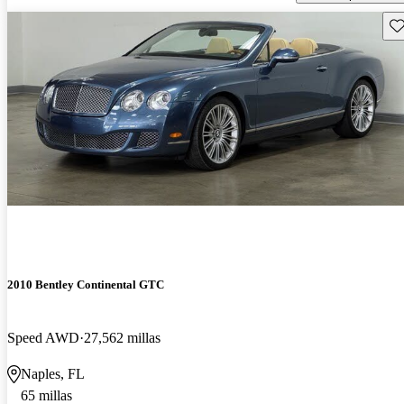
Gu
2010 Bentley Continental GTC
Speed AWD
27,562 millas
Naples, FL
65 millas