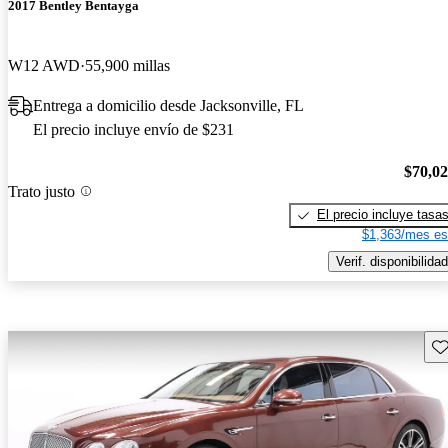
2017 Bentley Bentayga
W12 AWD
55,900 millas
Entrega a domicilio desde Jacksonville, FL
El precio incluye envío de $231
$70,0
Trato justo
El precio incluye tasa
$1,363/mes es
Verif. disponibilidad
Gu