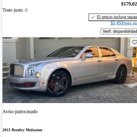
$179,0
Trato justo
El precio incluye tasa
$3,450/mes es
Verif. disponibilidad
Gu
Aviso patrocinado
2011 Bentley Mulsanne