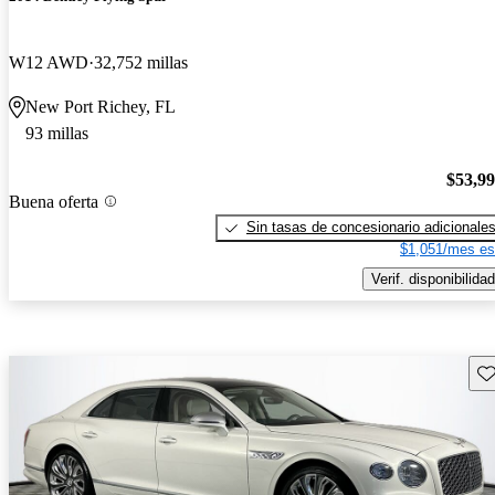
W12 AWD
32,752 millas
New Port Richey, FL
93 millas
$53,9
Buena oferta
Sin tasas de concesionario adicionale
$1,051/mes es
Verif. disponibilidad
Gu