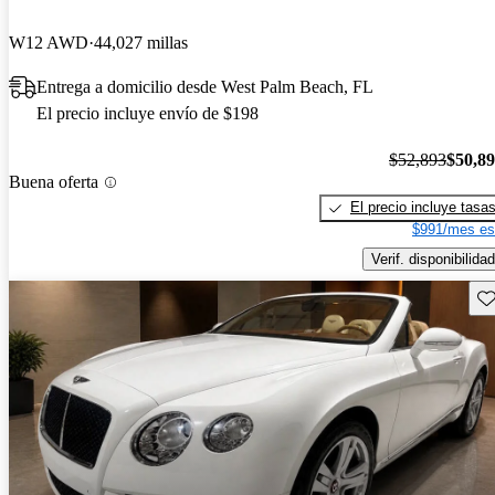
W12 AWD
44,027 millas
Entrega a domicilio desde West Palm Beach, FL
El precio incluye envío de $198
$52,893
$50,8
Buena oferta
El precio incluye tasa
$991/mes es
Verif. disponibilidad
Gu