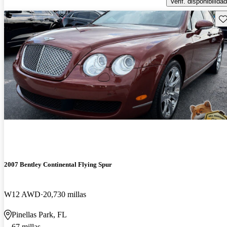
Verif. disponibilidad
Gu
2007 Bentley Continental Flying Spur
W12 AWD
20,730 millas
Pinellas Park, FL
67 millas