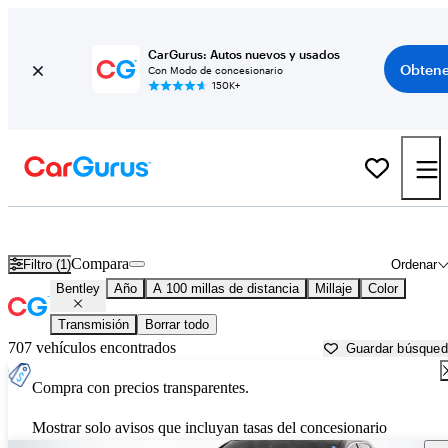
CarGurus: Autos nuevos y usados
Obtene
Con Modo de concesionario
150K+
Autos Bentley usados en venta cerca de North Port, FL
Compara
Filtro (1)
Ordenar
Bentley
Año
A 100 millas de distancia
Millaje
Color
Transmisión
Borrar todo
707 vehículos encontrados
Guardar búsque
Compra con precios transparentes.
Mostrar solo avisos que incluyan tasas del concesionario