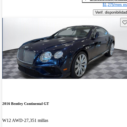
$1,275/mes es
Verif. disponibilidad
Gu
2016 Bentley Continental GT
W12 AWD
27,351 millas