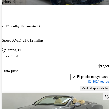
¡Nuevo!
2017 Bentley Continental GT
Speed AWD
21,012 millas
Tampa, FL
77 millas
$92,5
Trato justo
El precio incluye tasa
$1,802/mes es
Verif. disponibilidad
Gu