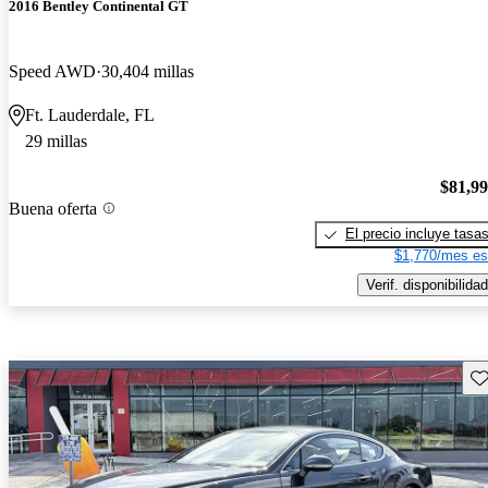
2016 Bentley Continental GT
Speed AWD
30,404 millas
Ft. Lauderdale, FL
29 millas
$81,9
Buena oferta
El precio incluye tasa
$1,770/mes es
Verif. disponibilidad
Gu