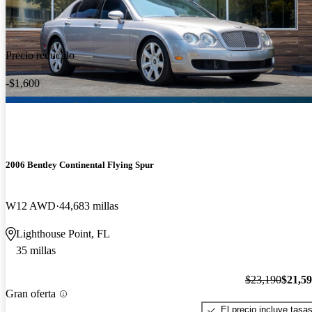
Precio reducido
-$1,600
2006 Bentley Continental Flying Spur
W12 AWD
44,683 millas
Lighthouse Point, FL
35 millas
$23,190
$21,5
Gran oferta
El precio incluye tasa