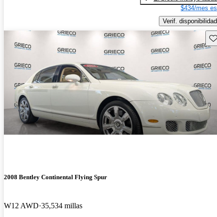
$434/mes es
Verif. disponibilidad
Gu
2008 Bentley Continental Flying Spur
W12 AWD
35,534 millas