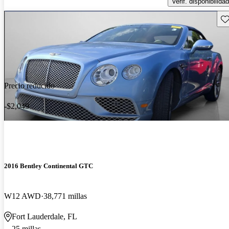
Verif. disponibilidad
Gu
Precio reducido
-$2,049
2016 Bentley Continental GTC
W12 AWD
38,771 millas
Fort Lauderdale, FL
25 millas