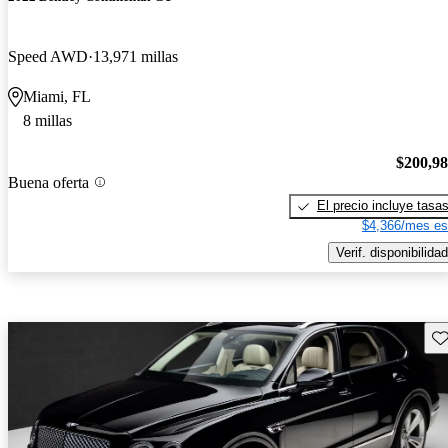
Speed AWD
13,971 millas
Miami, FL
8 millas
$200,9
Buena oferta
El precio incluye tasa
$4,366/mes es
Verif. disponibilidad
Gu