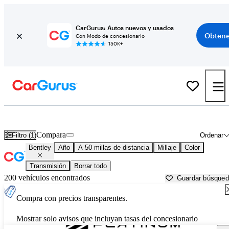
CarGurus: Autos nuevos y usados
Obtene
Con Modo de concesionario
150K+
Autos Bentley usados en venta cerca de
Miami, FL
Compara
Filtro (1)
Ordenar
Bentley
Año
A 50 millas de distancia
Millaje
Color
Transmisión
Borrar todo
200 vehículos encontrados
Guardar búsque
Compra con precios transparentes.
Mostrar solo avisos que incluyan tasas del concesionario