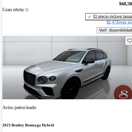
$68,5
Gran oferta
El precio incluye tasa
$1,473/mes es
Verif. disponibilidad
Gu
Aviso patrocinado
2023 Bentley Bentayga Hybrid