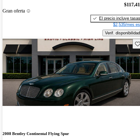
$117,4
Gran oferta
El precio incluye tasa
$2,535/mes es
Verif. disponibilidad
Gu
2008 Bentley Continental Flying Spur