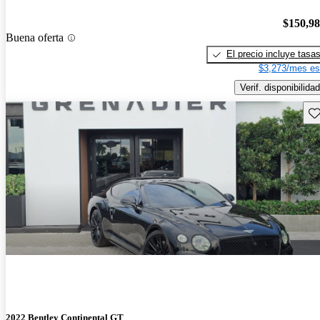
$150,9
Buena oferta
El precio incluye tasa
$3,273/mes es
Verif. disponibilidad
Gu
2022 Bentley Continental GT