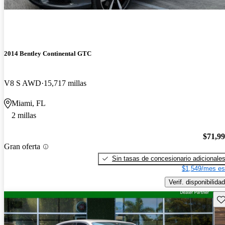
2014 Bentley Continental GTC
V8 S AWD
15,717 millas
Miami, FL
2 millas
$71,9
Gran oferta
Sin tasas de concesionario adicionale
$1,549/mes es
Verif. disponibilidad
Gu