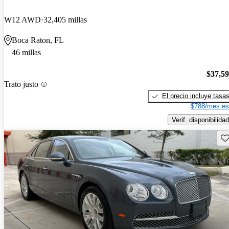
W12 AWD
32,405 millas
Boca Raton, FL
46 millas
$37,5
Trato justo
El precio incluye tasa
$788/mes es
Verif. disponibilidad
Gu