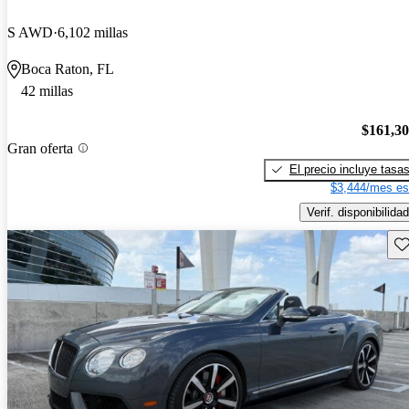
S AWD
6,102 millas
Boca Raton, FL
42 millas
$161,3
Gran oferta
El precio incluye tasa
$3,444/mes es
Verif. disponibilidad
Gu