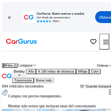
CarGurus: Autos nuevos y usados
Obtene
Con Modo de concesionario
150K+
Autos Bentley usados en venta cerca de
Lake City, FL
Compara
Filtro (1)
Ordenar
Bentley
Año
A 100 millas de distancia
Millaje
Color
Transmisión
Borrar todo
694 vehículos encontrados
Guardar búsque
Compra con precios transparentes.
Mostrar solo avisos que incluyan tasas del concesionario