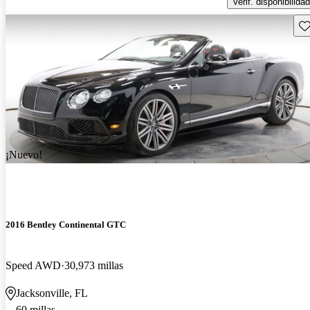
Verif. disponibilidad
Gu
¡Nuevo!
2016 Bentley Continental GTC
Speed AWD
30,973 millas
Jacksonville, FL
60 millas