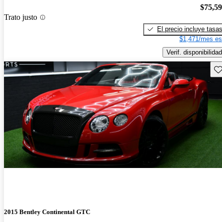
$75,5
Trato justo
El precio incluye tasa
$1,471/mes es
Verif. disponibilidad
Gu
2015 Bentley Continental GTC