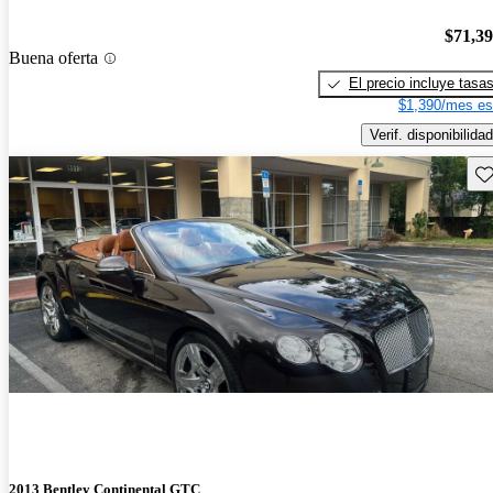
$71,3
Buena oferta
El precio incluye tasa
$1,390/mes es
Verif. disponibilidad
Gu
2013 Bentley Continental GTC