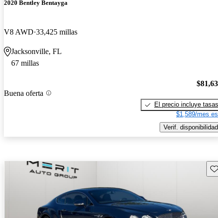
2020 Bentley Bentayga
V8 AWD
33,425 millas
Jacksonville, FL
67 millas
$81,6
Buena oferta
El precio incluye tasa
$1,589/mes es
Verif. disponibilidad
Gu