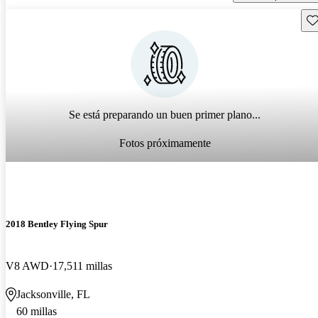
Gu
Se está preparando un buen primer plano...
Fotos próximamente
2018 Bentley Flying Spur
V8 AWD
17,511 millas
Jacksonville, FL
60 millas