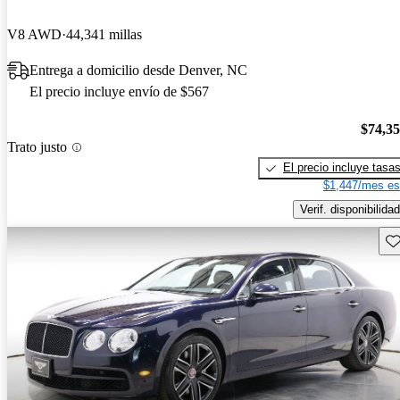
V8 AWD
44,341 millas
Entrega a domicilio desde Denver, NC
El precio incluye envío de $567
$74,3
Trato justo
El precio incluye tasa
$1,447/mes es
Verif. disponibilidad
Gu