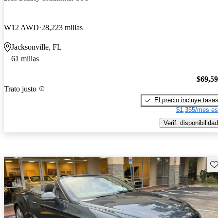
W12 AWD
28,223 millas
Jacksonville, FL
61 millas
$69,5
Trato justo
El precio incluye tasa
$1,355/mes es
Verif. disponibilidad
Gu