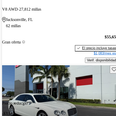
V8 AWD
27,812 millas
Jacksonville, FL
62 millas
$55,6
Gran oferta
El precio incluye tasa
$1,083/mes es
Verif. disponibilidad
Gu
Precio reducido
-$3,195