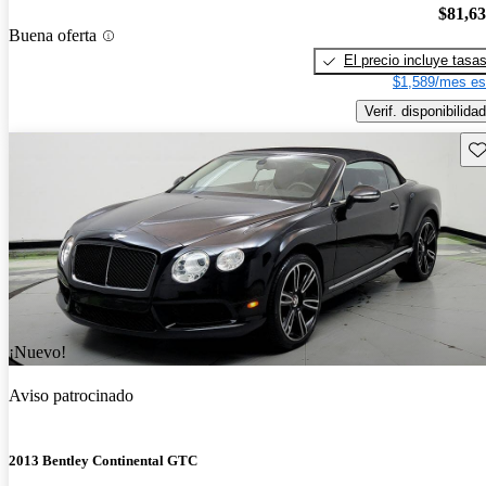
$81,6
Buena oferta
El precio incluye tasa
$1,589/mes es
Verif. disponibilidad
Gu
¡Nuevo!
Aviso patrocinado
2013 Bentley Continental GTC