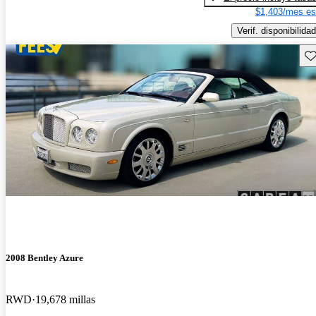
$1,403/mes es
Verif. disponibilidad
Gu
2008 Bentley Azure
RWD
19,678 millas