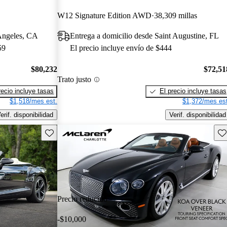
W12 Signature Edition AWD
38,309 millas
 Angeles, CA
Entrega a domicilio desde Saint Augustine, FL
59
El precio incluye envío de $444
$80,232
$72,51
Trato justo
recio incluye tasas
El precio incluye tasas
$1,518/mes est.
$1,372/mes est
erif. disponibilidad
Verif. disponibilidad
Guarda este Aviso
Gu
Precio reducido
-$10,000