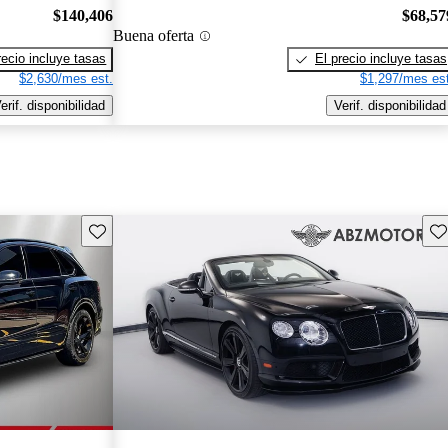
$140,406
$68,57
Buena oferta
recio incluye tasas
El precio incluye tasas
$2,630/mes est.
$1,297/mes est
erif. disponibilidad
Verif. disponibilidad
Guarda este Aviso
Gu