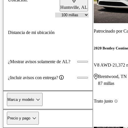
Huntsville, AL
Patrocinado por
Ca
Distancia de mi ubicación
2020 Bentley Contin
¿Mostrar avisos solamente de AL?
V8 AWD
21,372 m
Brentwood, TN
¿Incluir avisos con entrega?
87 millas
Marca y modelo
Trato justo
Precio y pago