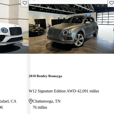
Guarda este Aviso
Gu
2018 Bentley Bentayga
W12 Signature Edition AWD
42,091 millas
Rafael, CA
Chattanooga, TN
96
76 millas