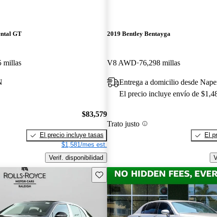
ental GT
2019 Bentley Bentayga
 millas
V8 AWD
76,298 millas
N
Entrega a domicilio desde Naper
El precio incluye envío de $1,4
$83,579
Trato justo
El precio incluye tasas
El p
$1,581/mes est.
Verif. disponibilidad
V
Guarda este Aviso