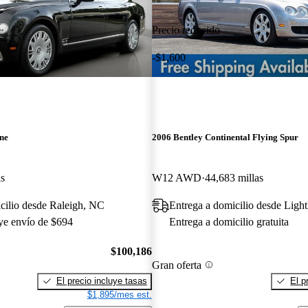
Precio reducido
-$1,600
ne
2006 Bentley Continental Flying Spur
as
W12 AWD
44,683 millas
cilio desde Raleigh, NC
Entrega a domicilio desde Ligh
uye envío de $694
Entrega a domicilio gratuita
$100,186
Gran oferta
El precio incluye tasas
El p
$1,895/mes est.