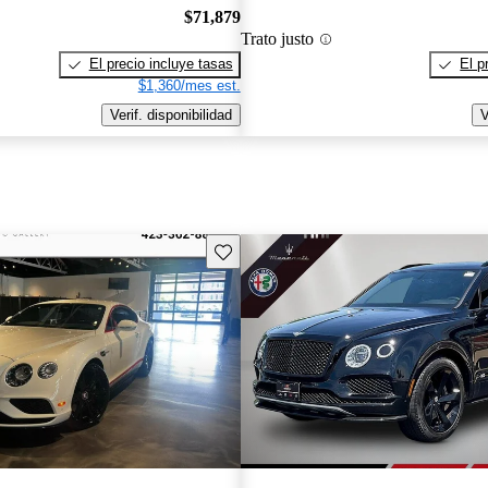
$71,879
Trato justo
El precio incluye tasas
El p
$1,360/mes est.
Verif. disponibilidad
V
Guarda este Aviso