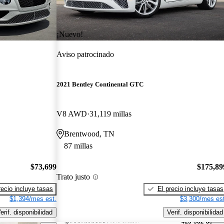
¡Nuevo!
Aviso patrocinado
2021 Bentley Continental GTC
V8 AWD
31,119 millas
Brentwood, TN
87 millas
$73,699
$175,89
Trato justo
recio incluye tasas
El precio incluye tasas
$1,394/mes est.
$3,300/mes est
erif. disponibilidad
Verif. disponibilidad