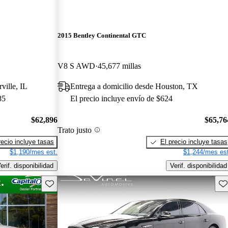
2015 Bentley Continental GTC
V8 S AWD
45,677 millas
ville, IL
Entrega a domicilio desde Houston, TX
85
El precio incluye envío de $624
$62,896
$65,76
Trato justo
recio incluye tasas
El precio incluye tasas
$1,190/mes est.
$1,244/mes est
erif. disponibilidad
Verif. disponibilidad
Guarda este Aviso
Gu