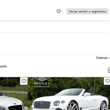
Iniciar sesión o registrarse
Ordenar
nario
Guarda este Aviso
Gu