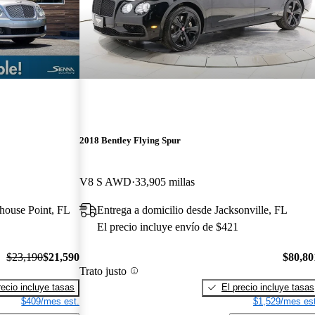
2018 Bentley Flying Spur
V8 S AWD
33,905 millas
thouse Point, FL
Entrega a domicilio desde Jacksonville, FL
El precio incluye envío de $421
$23,190
$21,590
$80,80
Trato justo
recio incluye tasas
El precio incluye tasas
$409/mes est.
$1,529/mes est