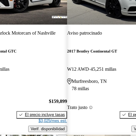
rlock Motorcars of Nashville
Aviso patrocinado
ental GTC
2017 Bentley Continental GT
illas
W12 AWD
45,251 millas
Murfreesboro, TN
78 millas
$159,899
Trato justo
El precio incluye tasas
El p
$3,025/mes est.
Verif. disponibilidad
V