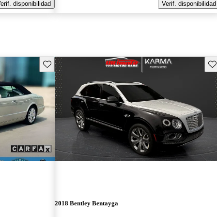
erif. disponibilidad
Verif. disponibilidad
Guarda este Aviso
Gu
2018 Bentley Bentayga