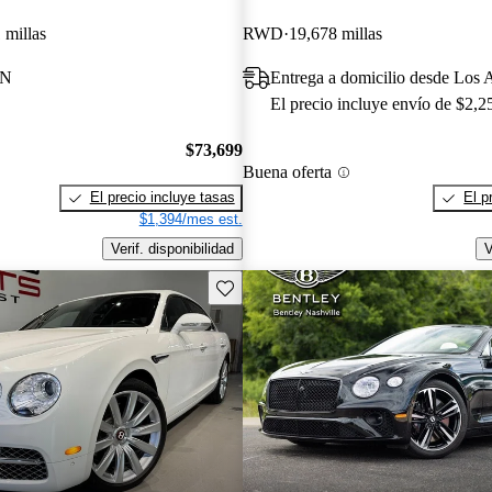
 millas
RWD
19,678 millas
TN
Entrega a domicilio desde Los
El precio incluye envío de $2,2
$73,699
Buena oferta
El precio incluye tasas
El p
$1,394/mes est.
Verif. disponibilidad
V
Guarda este Aviso