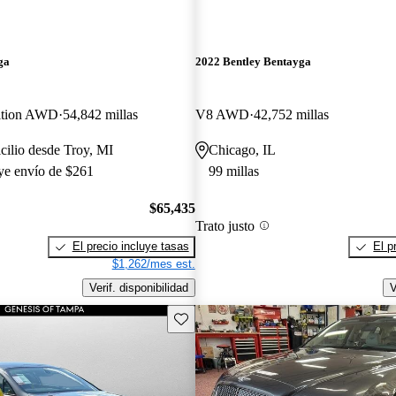
ga
2022 Bentley Bentayga
ition AWD
54,842 millas
V8 AWD
42,752 millas
cilio desde Troy, MI
Chicago, IL
uye envío de $261
99 millas
$65,435
Trato justo
El precio incluye tasas
El p
$1,262/mes est.
Verif. disponibilidad
V
Guarda este Aviso