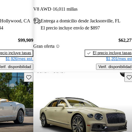
V8 AWD
16,011 millas
t Hollywood, CA
Entrega a domicilio desde Jacksonville, FL
34
El precio incluye envío de $897
$99,909
$62,27
Gran oferta
recio incluye tasas
El precio incluye tasas
$1,926/mes est.
$1,201/mes est
erif. disponibilidad
Verif. disponibilidad
Guarda este Aviso
Gu