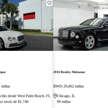
Guarda este Aviso
Spur
2016 Bentley Mulsanne
 millas
RWD
29,862 millas
cilio desde West Palm Beach, FL
Chicago, IL
uye envío de $1,740
99 millas