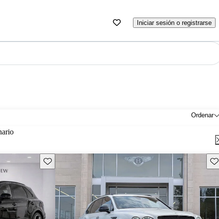
Iniciar sesión o registrarse
Ordenar
nario
Guarda este Aviso
Gu