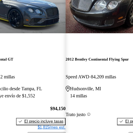
ental GT
2012 Bentley Continental Flying Spur
2 millas
Speed AWD
84,209 millas
cilio desde Tampa, FL
Hudsonville, MI
uye envío de $1,552
14 millas
$94,150
Trato justo
El precio incluye tasas
El p
$1,815/mes est.