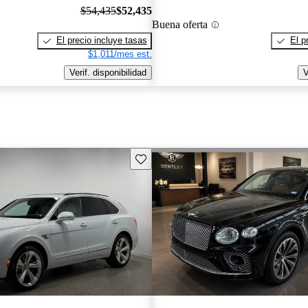
$54,435
$52,435
Buena oferta
El precio incluye tasas
El p
$1,011/mes est.
Verif. disponibilidad
V
Guarda este Aviso