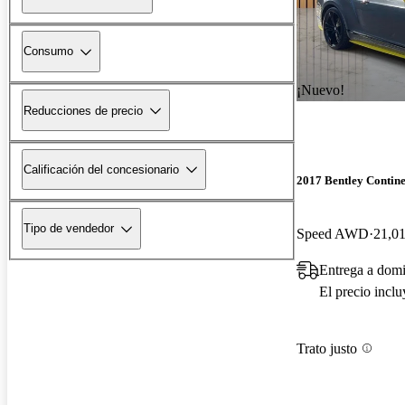
Consumo
¡Nuevo!
Reducciones de precio
Calificación del concesionario
2017 Bentley Contin
Tipo de vendedor
Speed AWD
21,01
Entrega a domi
El precio incl
Trato justo