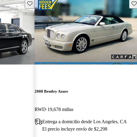
Guarda este Aviso
Gu
2008 Bentley Azure
RWD
19,678 millas
Entrega a domicilio desde Los Angeles, CA
El precio incluye envío de $2,298