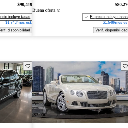
$90,419
$80,27
Buena oferta
recio incluye tasas
El precio incluye tasas
$1,743/mes est.
$1,548/mes est
erif. disponibilidad
Verif. disponibilidad
Guarda este Aviso
Gu
Precio reducido
-$2,000