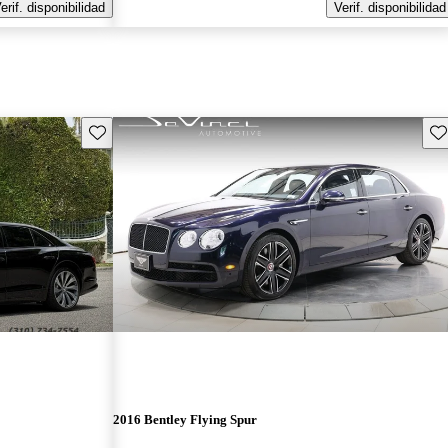
erif. disponibilidad
Verif. disponibilidad
Guarda este Aviso
Gu
2016 Bentley Flying Spur