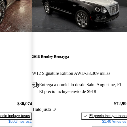
2018 Bentley Bentayga
W12 Signature Edition AWD
38,309 millas
Entrega a domicilio desde Saint Augustine, FL
El precio incluye envío de $918
$30,074
$72,99
Trato justo
recio incluye tasas
El precio incluye tasas
$580/mes est.
$1,407/mes est