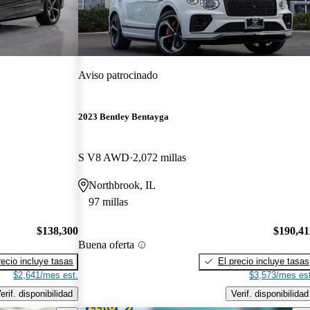
Aviso patrocinado
2023 Bentley Bentayga
S V8 AWD
2,072 millas
Northbrook, IL
97 millas
$138,300
$190,41
Buena oferta
recio incluye tasas
El precio incluye tasas
$2,641/mes est.
$3,573/mes est
erif. disponibilidad
Verif. disponibilidad