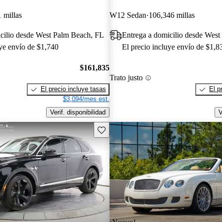
 millas
W12 Sedan
106,346 millas
cilio desde West Palm Beach, FL
Entrega a domicilio desde Wes
uye envío de $1,740
El precio incluye envío de $1,8
$161,835
Trato justo
El precio incluye tasas
El p
$3,094/mes est.
Verif. disponibilidad
V
Guarda este Aviso