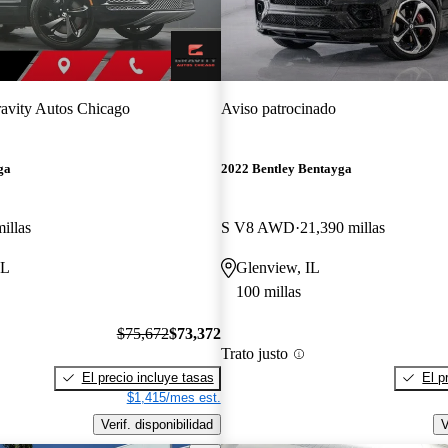
avity Autos Chicago
Aviso patrocinado
ga
2022 Bentley Bentayga
illas
S V8 AWD
21,390 millas
IL
Glenview, IL
100 millas
$75,672
$73,372
Trato justo
El precio incluye tasas
El p
$1,415/mes est.
Verif. disponibilidad
V