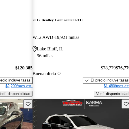
2012 Bentley Continental GTC
W12 AWD
19,921 millas
Lake Bluff, IL
96 millas
$120,385
$78,779
$76,77
Buena oferta
recio incluye tasas
El precio incluye tasas
$2,299/mes est.
$1,480/mes est
erif. disponibilidad
Verif. disponibilidad
Guarda este Aviso
Gu