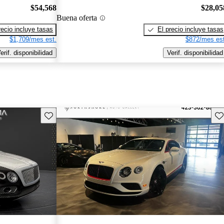
$54,568
$28,05
Buena oferta
recio incluye tasas
El precio incluye tasas
$1,709/mes est.
$872/mes est
erif. disponibilidad
Verif. disponibilidad
Guarda este Aviso
Gu