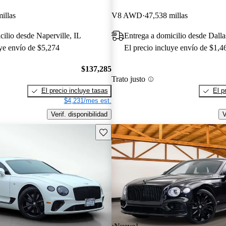
illas
V8 AWD
47,538 millas
cilio desde Naperville, IL
Entrega a domicilio desde Dall
uye envío de $5,274
El precio incluye envío de $1,4
$137,285
Trato justo
El precio incluye tasas
El p
$4,231/mes est.
Verif. disponibilidad
V
Guarda este Aviso