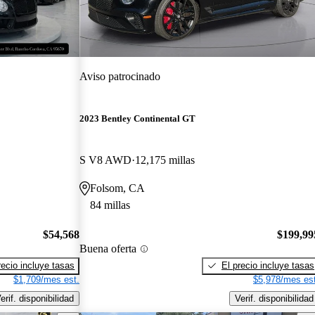
Aviso patrocinado
2023 Bentley Continental GT
S V8 AWD
12,175 millas
Folsom, CA
84 millas
$54,568
$199,99
Buena oferta
recio incluye tasas
El precio incluye tasas
$1,709/mes est.
$5,978/mes est
erif. disponibilidad
Verif. disponibilidad