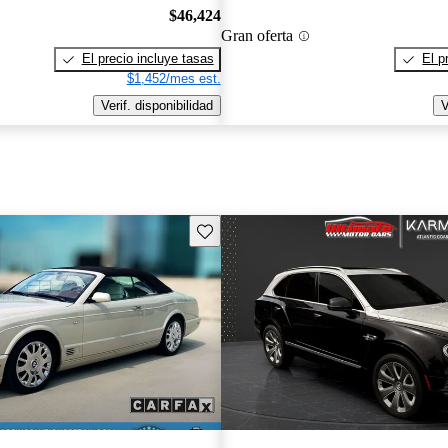
$46,424
Gran oferta
El precio incluye tasas
El p
$1,452/mes est.
Verif. disponibilidad
V
Guarda este Aviso