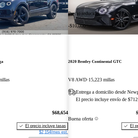
Precio reducido
-$10,000
ga
2020 Bentley Continental GTC
illas
V8 AWD
15,223 millas
Entrega a domicilio desde New
El precio incluye envío de $712
$68,654
Buena oferta
El precio incluye tasas
El p
$2,154/mes est.