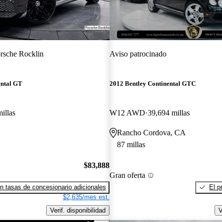
rsche Rocklin
Aviso patrocinado
ental GT
2012 Bentley Continental GTC
illas
W12 AWD
39,694 millas
Rancho Cordova, CA
87 millas
$83,888
Gran oferta
n tasas de concesionario adicionales
El p
$2,635/mes est.
Verif. disponibilidad
V