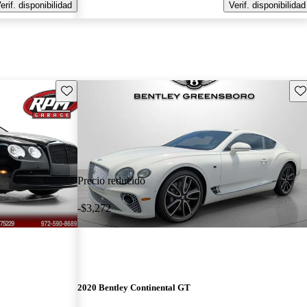
erif. disponibilidad
Verif. disponibilidad
Guarda este Aviso
Gu
Precio reducido
-$3,272
2020 Bentley Continental GT