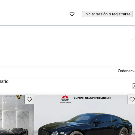
Iniciar sesión o registrarse
Ordenar
nario
Guarda este Aviso
Gu