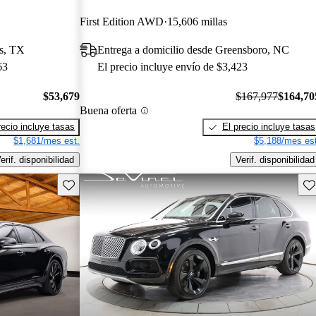
First Edition AWD
15,606 millas
as, TX
Entrega a domicilio desde Greensboro, NC
63
El precio incluye envío de $3,423
$53,679
$167,977
$164,70
Buena oferta
recio incluye tasas
El precio incluye tasas
$1,681/mes est.
$5,188/mes est
erif. disponibilidad
Verif. disponibilidad
Guarda este Aviso
Gu