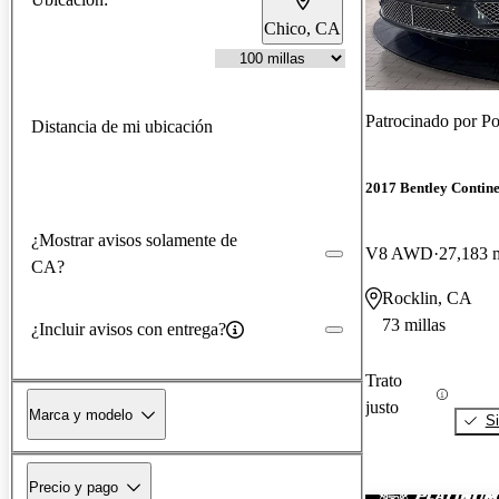
Chico, CA
Patrocinado por
Po
Distancia de mi ubicación
2017 Bentley Contin
¿Mostrar avisos solamente de
V8 AWD
27,183 m
CA?
Rocklin, CA
73 millas
¿Incluir avisos con entrega?
Trato
justo
Marca y modelo
Si
Precio y pago