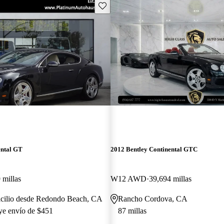
Guarda este Aviso
ental GT
2012 Bentley Continental GTC
 millas
W12 AWD
39,694 millas
icilio desde Redondo Beach, CA
Rancho Cordova, CA
uye envío de $451
87 millas