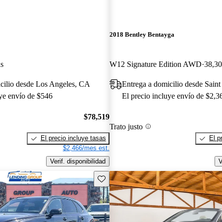
2018 Bentley Bentayga
as
W12 Signature Edition AWD
38,30
cilio desde Los Angeles, CA
Entrega a domicilio desde Sain
uye envío de $546
El precio incluye envío de $2,3
$78,519
Trato justo
El precio incluye tasas
El p
$2,466/mes est.
Verif. disponibilidad
V
Guarda este Aviso