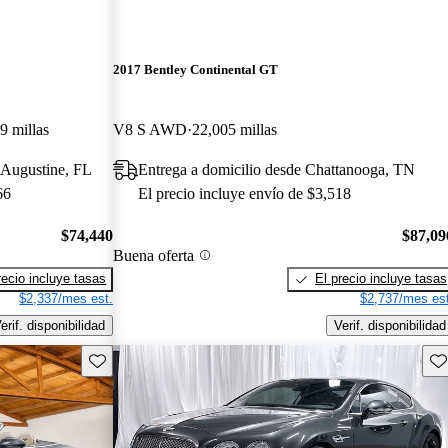
2017 Bentley Continental GT
9 millas
V8 S AWD
22,005 millas
t Augustine, FL
Entrega a domicilio desde Chattanooga, TN
66
El precio incluye envío de $3,518
$74,440
$87,09
Buena oferta
recio incluye tasas
El precio incluye tasas
$2,337/mes est.
$2,737/mes est
erif. disponibilidad
Verif. disponibilidad
Guarda este Aviso
Gu