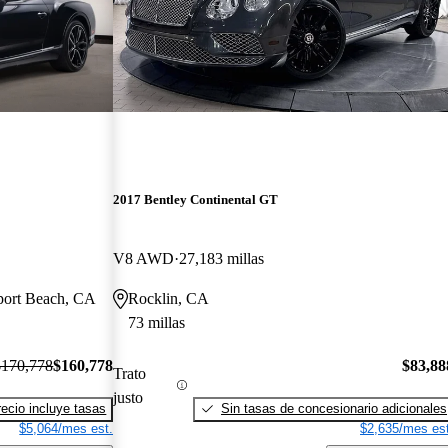
2017 Bentley Continental GT
V8 AWD
27,183 millas
port Beach, CA
Rocklin, CA
73 millas
$170,778
$160,778
$83,88
Trato
justo
recio incluye tasas
Sin tasas de concesionario adicionales
$5,064/mes est.
$2,635/mes est