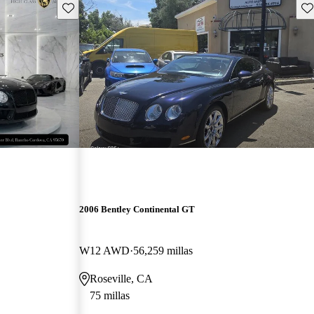
Guarda este Aviso
Gu
2006 Bentley Continental GT
W12 AWD
56,259 millas
Roseville, CA
75 millas