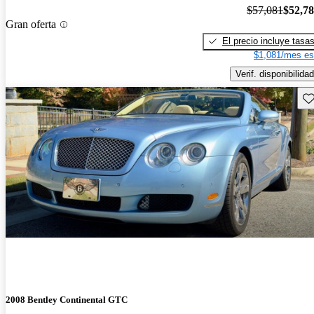
$57,081
$52,7
Gran oferta
El precio incluye tasa
$1,081/mes es
Verif. disponibilidad
Gu
2008 Bentley Continental GTC