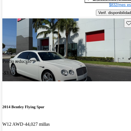
$832/mes es
Verif. disponibilidad
Gu
Precio reducido
-$3,195
2014 Bentley Flying Spur
W12 AWD
44,027 millas