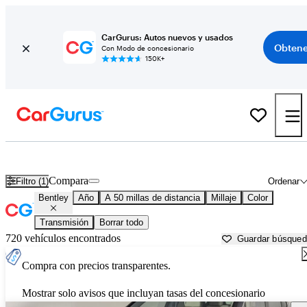
CarGurus: Autos nuevos y usados
Obtene
Con Modo de concesionario
150K+
Autos Bentley usados en venta cerca de
Canton, GA
Compara
Filtro (1)
Ordenar
Bentley
Año
A 50 millas de distancia
Millaje
Color
Transmisión
Borrar todo
720 vehículos encontrados
Guardar búsque
Compra con precios transparentes.
Mostrar solo avisos que incluyan tasas del concesionario