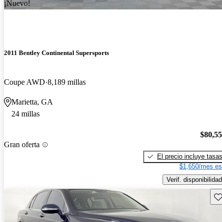
¡Nuevo!
2011 Bentley Continental Supersports
Coupe AWD
8,189 millas
Marietta, GA
24 millas
$80,5
Gran oferta
El precio incluye tasa
$1,650/mes es
Verif. disponibilidad
Gu