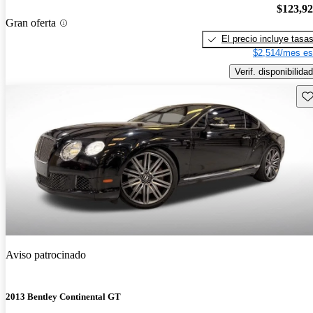
$123,9
Gran oferta
El precio incluye tasa
$2,514/mes es
Verif. disponibilidad
Gu
Aviso patrocinado
2013 Bentley Continental GT