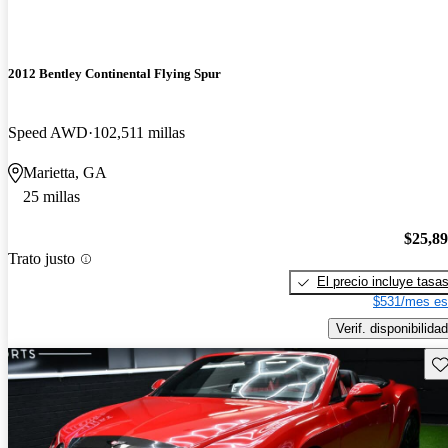
2012 Bentley Continental Flying Spur
Speed AWD
102,511 millas
Marietta, GA
25 millas
$25,8
Trato justo
El precio incluye tasa
$531/mes es
Verif. disponibilidad
Gu