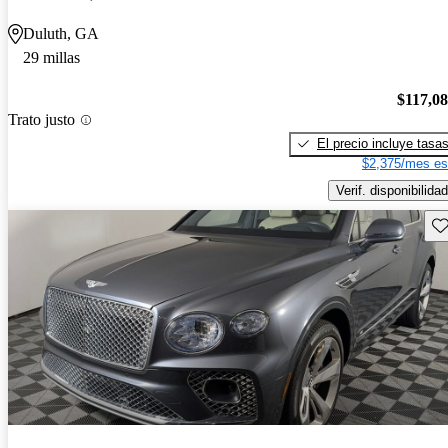
Duluth, GA
29 millas
$117,0
Trato justo
El precio incluye tasa
$2,375/mes es
Verif. disponibilidad
Gu