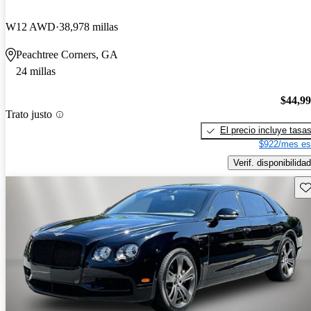
W12 AWD
38,978 millas
Peachtree Corners, GA
24 millas
$44,9
Trato justo
El precio incluye tasa
$922/mes es
Verif. disponibilidad
Gu