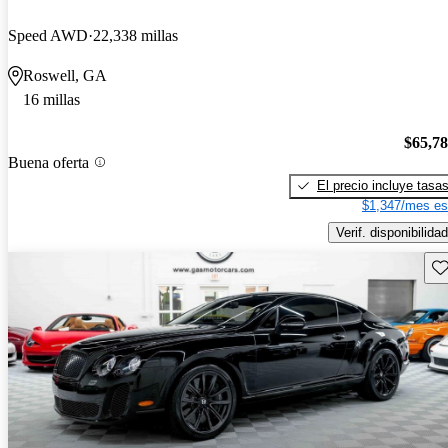
Speed AWD
22,338 millas
Roswell, GA
16 millas
$65,7
Buena oferta
El precio incluye tasa
$1,347/mes es
Verif. disponibilidad
Gu