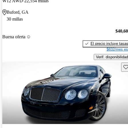
W12 AWD
22,554 millas
Buford, GA
30 millas
$40,6
Buena oferta
El precio incluye tasa
$832/mes es
Verif. disponibilidad
Gu