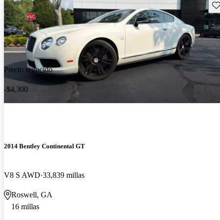
Gu
Precio reducido
-$4,300
2014 Bentley Continental GT
V8 S AWD
33,839 millas
Roswell, GA
16 millas