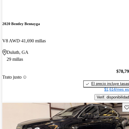
2020 Bentley Bentayga
V8 AWD
41,690 millas
Duluth, GA
29 millas
$78,7
Trato justo
El precio incluye tasa
$1,614/mes es
Verif. disponibilidad
Gu