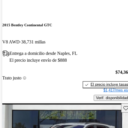
2015 Bentley Continental GTC
V8 AWD
38,731 millas
Entrega a domicilio desde Naples, FL
El precio incluye envío de $888
$74,3
Trato justo
El precio incluye tasa
$1,417/mes es
Verif. disponibilidad
Gu