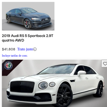
2019 Audi RS 5 Sportback 2.9T
quattro AWD
$41,808
Trato justo
Incluye tarifas de conc.
Gu