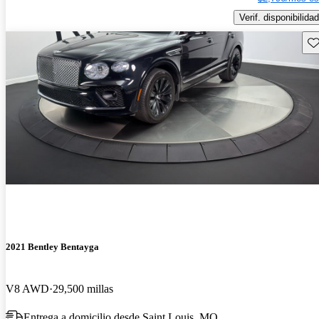
Verif. disponibilidad
Gu
2021 Bentley Bentayga
V8 AWD
29,500 millas
Entrega a domicilio desde Saint Louis, MO