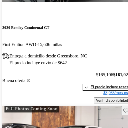
2020 Bentley Continental GT
First Edition AWD
15,606 millas
Entrega a domicilio desde Greensboro, NC
El precio incluye envío de $642
$165,196
$161,9
Buena oferta
El precio incluye tasa
$3,085/mes es
Verif. disponibilidad
Gu