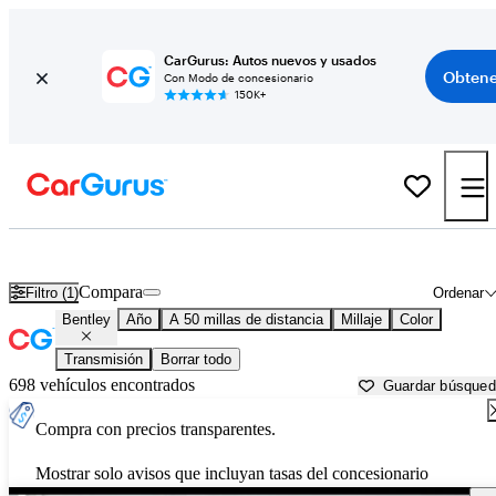
CarGurus: Autos nuevos y usados
Obtene
Con Modo de concesionario
150K+
Autos Bentley usados en venta cerca de
Birmingham, AL
Compara
Filtro (1)
Ordenar
Bentley
Año
A 50 millas de distancia
Millaje
Color
Transmisión
Borrar todo
698 vehículos encontrados
Guardar búsque
Compra con precios transparentes.
Mostrar solo avisos que incluyan tasas del concesionario