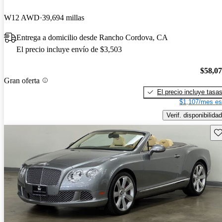
W12 AWD
39,694 millas
Entrega a domicilio desde Rancho Cordova, CA
El precio incluye envío de $3,503
$58,0
Gran oferta
El precio incluye tasa
$1,107/mes es
Verif. disponibilidad
Gu