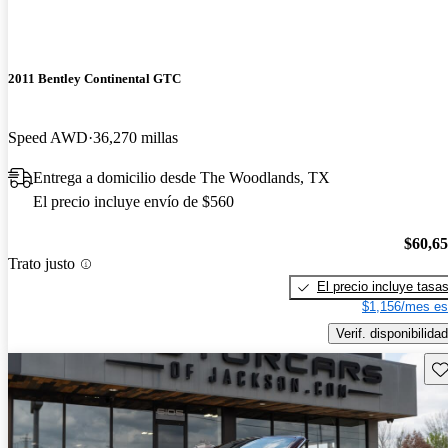
2011 Bentley Continental GTC
Speed AWD
36,270 millas
Entrega a domicilio desde The Woodlands, TX
El precio incluye envío de $560
$60,6
Trato justo
El precio incluye tasa
$1,156/mes es
Verif. disponibilidad
Gu