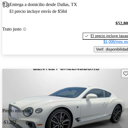
Entrega a domicilio desde Dallas, TX
El precio incluye envío de $584
$52,8
Trato justo
El precio incluye tasa
$1,006/mes es
Verif. disponibilidad
Gu
Precio reducido
-$3,272