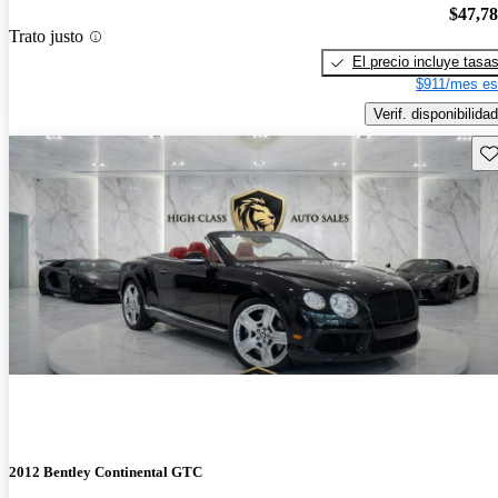
$47,7
Trato justo
El precio incluye tasa
$911/mes es
Verif. disponibilidad
Gu
2012 Bentley Continental GTC