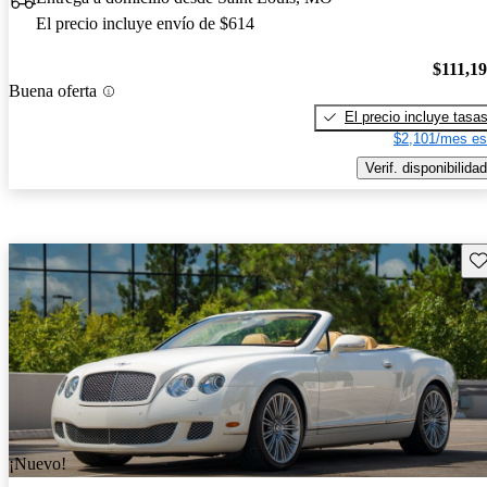
El precio incluye envío de $614
$111,1
Buena oferta
El precio incluye tasa
$2,101/mes es
Verif. disponibilidad
Gu
¡Nuevo!