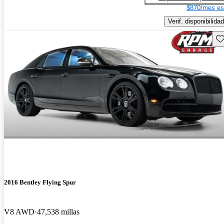
$870/mes es
Verif. disponibilidad
Gu
2016 Bentley Flying Spur
V8 AWD
47,538 millas