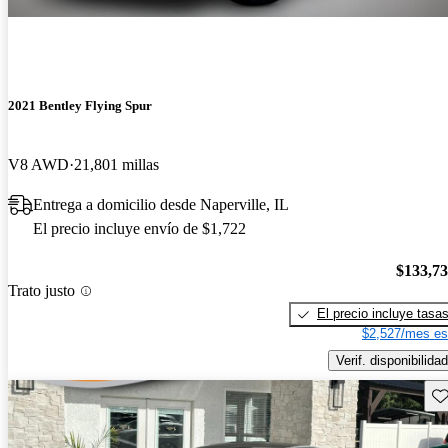
2021 Bentley Flying Spur
V8 AWD
21,801 millas
Entrega a domicilio desde Naperville, IL
El precio incluye envío de $1,722
$133,7
Trato justo
El precio incluye tasa
$2,527/mes es
Verif. disponibilidad
Gu