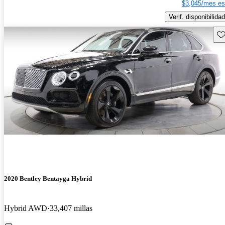
$3,045/mes es
Verif. disponibilidad
Gu
2020 Bentley Bentayga Hybrid
Hybrid AWD
33,407 millas