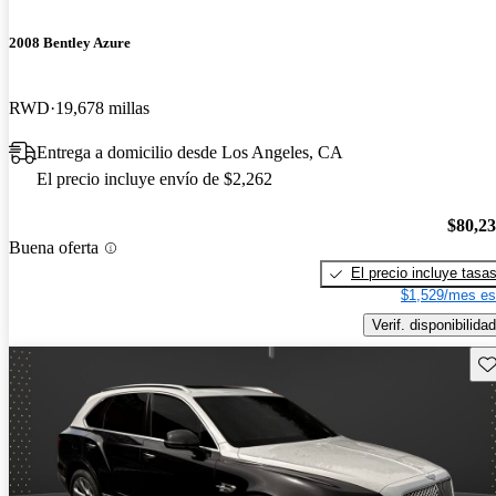
2008 Bentley Azure
RWD
19,678 millas
Entrega a domicilio desde Los Angeles, CA
El precio incluye envío de $2,262
$80,2
Buena oferta
El precio incluye tasa
$1,529/mes es
Verif. disponibilidad
Gu