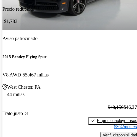
Precio reducido
-$1,783
Aviso patrocinado
2015 Bentley Flying Spur
V8 AWD
55,467 millas
West Chester, PA
44 millas
$48,156
$46,3
Trato justo
El precio incluye tasa
$894/mes es
Verif. disponibilidad