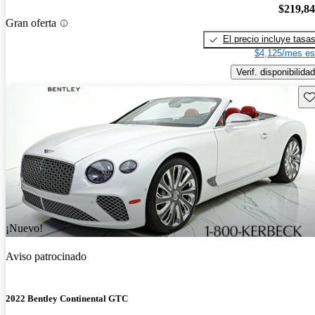
$219,8
Gran oferta
El precio incluye tasa
$4,125/mes es
Verif. disponibilidad
Gu
¡Nuevo!
Aviso patrocinado
2022 Bentley Continental GTC