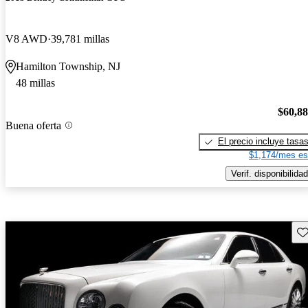
V8 AWD
39,781 millas
Hamilton Township, NJ
48 millas
$60,8
Buena oferta
El precio incluye tasa
$1,174/mes es
Verif. disponibilidad
Gu