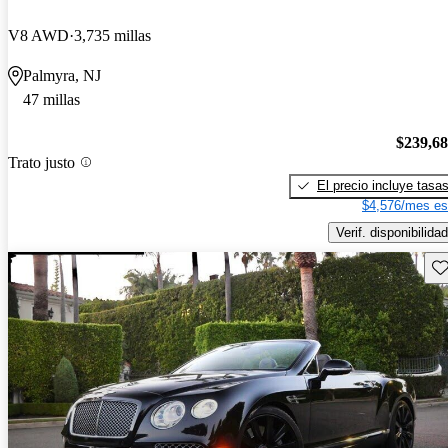
V8 AWD
3,735 millas
Palmyra, NJ
47 millas
$239,6
Trato justo
El precio incluye tasa
$4,576/mes es
Verif. disponibilidad
Gu