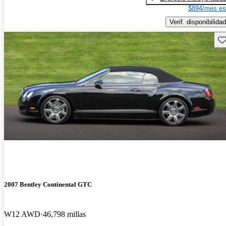
$894/mes es
Verif. disponibilidad
Gu
2007 Bentley Continental GTC
W12 AWD
46,798 millas