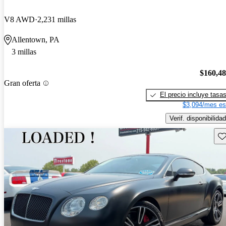
V8 AWD
2,231 millas
Allentown, PA
3 millas
$160,4
Gran oferta
El precio incluye tasa
$3,094/mes es
Verif. disponibilidad
Gu