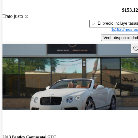
$153,1
Trato justo
El precio incluye tasa
$2,928/mes es
Verif. disponibilidad
Gu
2013 Bentley Continental GTC