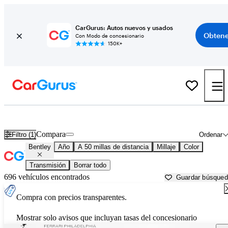
CarGurus: Autos nuevos y usados
Obtene
Con Modo de concesionario
150K+
Autos Bentley usados en venta cerca de
Allentown, PA
Compara
Filtro (1)
Ordenar
Bentley
Año
A 50 millas de distancia
Millaje
Color
Transmisión
Borrar todo
696 vehículos encontrados
Guardar búsque
Compra con precios transparentes.
Mostrar solo avisos que incluyan tasas del concesionario