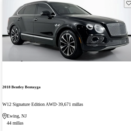
Gu
2018 Bentley Bentayga
W12 Signature Edition AWD
39,671 millas
Ewing, NJ
44 millas