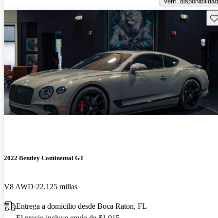
Verif. disponibilidad
Gu
2022 Bentley Continental GT
V8 AWD
22,125 millas
Entrega a domicilio desde Boca Raton, FL
El precio incluye envío de $1,015