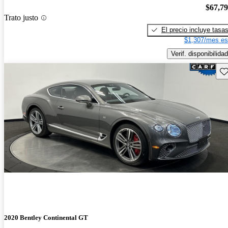
$67,7
Trato justo
El precio incluye tasa
$1,307/mes es
Verif. disponibilidad
Gu
2020 Bentley Continental GT