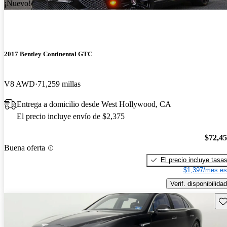
¡Nuevo!
2017 Bentley Continental GTC
V8 AWD
71,259 millas
Entrega a domicilio desde West Hollywood, CA
El precio incluye envío de $2,375
$72,4
Buena oferta
El precio incluye tasa
$1,397/mes es
Verif. disponibilidad
Gu