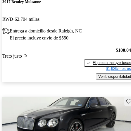
2017 Bentley Mulsanne
RWD
62,704 millas
Entrega a domicilio desde Raleigh, NC
El precio incluye envío de $550
$100,0
Trato justo
El precio incluye tasa
$1,929/mes es
Verif. disponibilidad
Gu