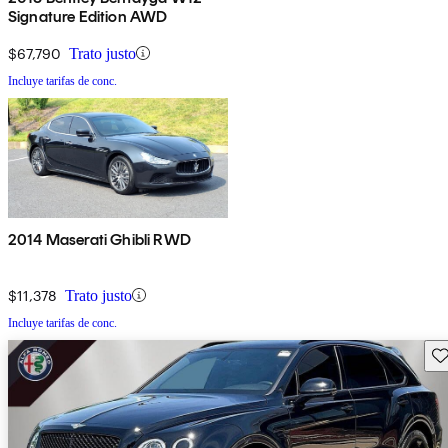
Signature Edition AWD
$67,790
Trato justo
Incluye tarifas de conc.
2014 Maserati Ghibli RWD
$11,378
Trato justo
Incluye tarifas de conc.
Gu