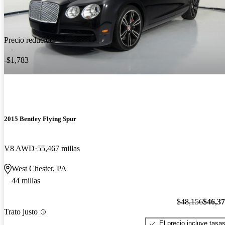
Precio reducido
-$1,783
2015 Bentley Flying Spur
V8 AWD
55,467 millas
West Chester, PA
44 millas
$48,156
$46,3
Trato justo
El precio incluye tasa