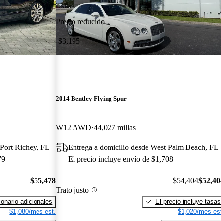
Precio reducido
-$3,195
2014 Bentley Flying Spur
W12 AWD
44,027 millas
Port Richey, FL
Entrega a domicilio desde West Palm Beach, FL
79
El precio incluye envío de $1,708
$55,478
$54,404
$52,40
Trato justo
onario adicionales
El precio incluye tasas
$1,080/mes est.
$1,020/mes est