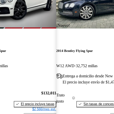
¡Nuevo!
Spur
2014 Bentley Flying Spur
illas
W12 AWD
32,752 millas
Entrega a domicilio desde New 
El precio incluye envío de $1,4
$132,011
Trato
justo
El precio incluye tasas
Sin tasas de concesi
$2,566/mes est.