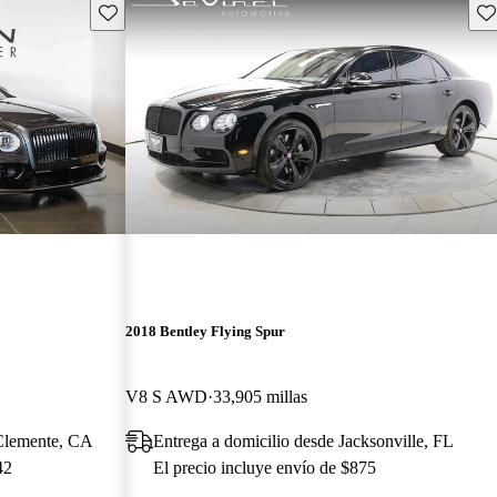
Guarda este Aviso
Gu
2018 Bentley Flying Spur
V8 S AWD
33,905 millas
 Clemente, CA
Entrega a domicilio desde Jacksonville, FL
42
El precio incluye envío de $875