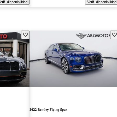
erif. disponibilidad
Verif. disponibilidad
Guarda este Aviso
Gu
2022 Bentley Flying Spur