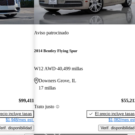
Aviso patrocinado
2014 Bentley Flying Spur
W12 AWD
40,499 millas
Downers Grove, IL
17 millas
$99,411
$55,21
Trato justo
recio incluye tasas
El precio incluye tasas
$1,948/mes est.
$1,082/mes est
erif. disponibilidad
Verif. disponibilidad