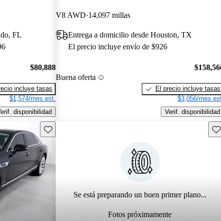
V8 AWD
14,097 millas
ndo, FL
Entrega a domicilio desde Houston, TX
96
El precio incluye envío de $926
$80,888
$158,56
Buena oferta
recio incluye tasas
El precio incluye tasas
$1,574/mes est.
$3,056/mes est
erif. disponibilidad
Verif. disponibilidad
Guarda este Aviso
Gu
Se está preparando un buen primer plano...
Fotos próximamente