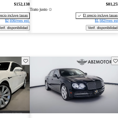
$152,138
$81,25
Trato justo
recio incluye tasas
El precio incluye tasas
$2,936/mes est.
$1,582/mes est
erif. disponibilidad
Verif. disponibilidad
Guarda este Aviso
Gu