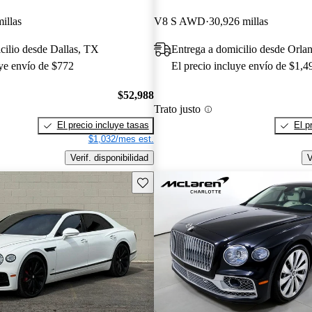
illas
V8 S AWD
30,926 millas
cilio desde Dallas, TX
Entrega a domicilio desde Orla
uye envío de $772
El precio incluye envío de $1,4
$52,988
Trato justo
El precio incluye tasas
El p
$1,032/mes est.
Verif. disponibilidad
V
Guarda este Aviso