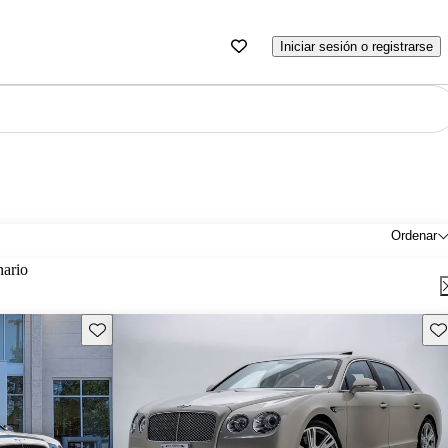
Iniciar sesión o registrarse
Ordenar
nario
Guarda este Aviso
Gu