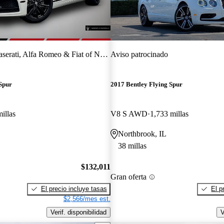
erati, Alfa Romeo & Fiat of Naperville
Aviso patrocinado
Spur
2017 Bentley Flying Spur
illas
V8 S AWD
1,733 millas
Northbrook, IL
38 millas
$132,011
Gran oferta
El precio incluye tasas
El p
$2,566/mes est.
Verif. disponibilidad
V