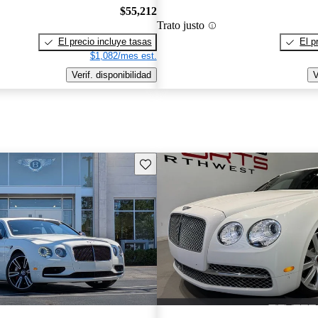
$55,212
Trato justo
El precio incluye tasas
El p
$1,082/mes est.
Verif. disponibilidad
V
Guarda este Aviso