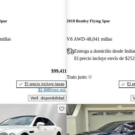
Spur
2018 Bentley Flying Spur
millas
V8 AWD
48,041 millas
Entrega a domicilio desde India
El precio incluye envío de $252
$99,411
Trato justo
El precio incluye tasas
El p
$1,948/mes est.
Verif. disponibilidad
V
Guarda este Aviso