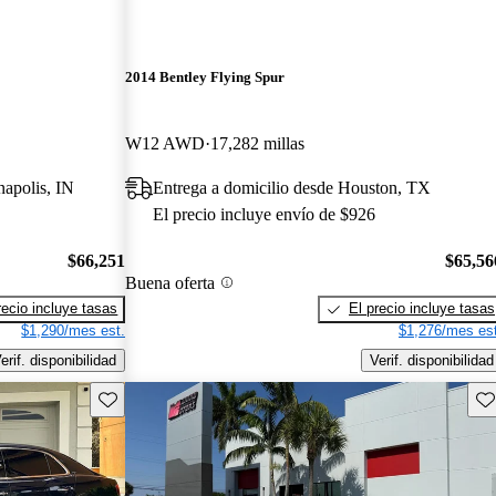
2014 Bentley Flying Spur
W12 AWD
17,282 millas
napolis, IN
Entrega a domicilio desde Houston, TX
El precio incluye envío de $926
$66,251
$65,56
Buena oferta
recio incluye tasas
El precio incluye tasas
$1,290/mes est.
$1,276/mes est
erif. disponibilidad
Verif. disponibilidad
Guarda este Aviso
Gu