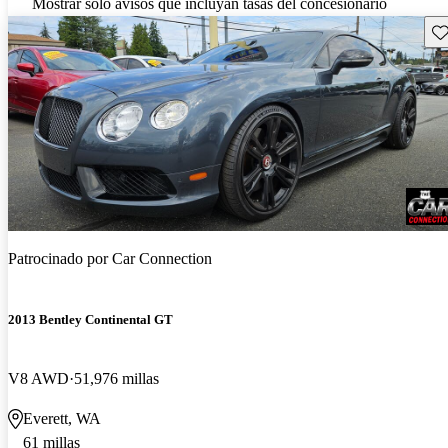
Mostrar solo avisos que incluyan tasas del concesionario
Gu
Patrocinado por
Car Connection
2013 Bentley Continental GT
V8 AWD
51,976 millas
Everett, WA
61 millas