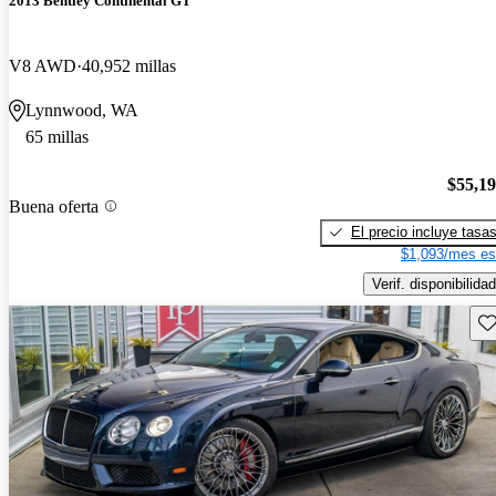
2013 Bentley Continental GT
V8 AWD
40,952 millas
Lynnwood, WA
65 millas
$55,1
Buena oferta
El precio incluye tasa
$1,093/mes es
Verif. disponibilidad
Gu