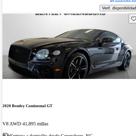
Verif. disponibilidad
Gu
2020 Bentley Continental GT
V8 AWD
41,895 millas
Entrega a domicilio desde Greensboro, NC