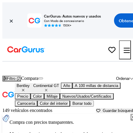
CarGurus: Autos nuevos y usados
Obtene
Con Modo de concesionario
150K+
Bentley Continental GT usados en venta cerca de
Bellingham, WA
Compara
Filtro (2)
Ordenar
Bentley
Continental GT
Año
A 100 millas de distancia
Precio
Color
Millaje
Nuevos/Usados/Certificados
Carrocería
Color del interior
Borrar todo
149 vehículos encontrados
Guardar búsque
Compra con precios transparentes.