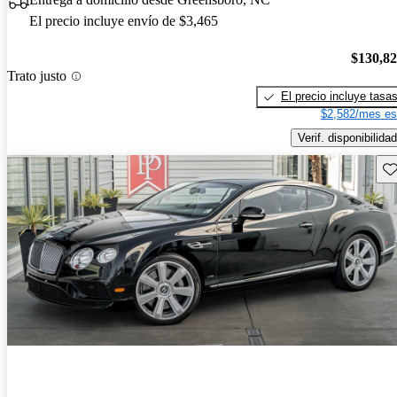
El precio incluye envío de $3,465
$130,8
Trato justo
El precio incluye tasa
$2,582/mes es
Verif. disponibilidad
Gu