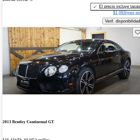
El precio incluye tasa
$1,093/mes es
Verif. disponibilidad
Gu
2013 Bentley Continental GT