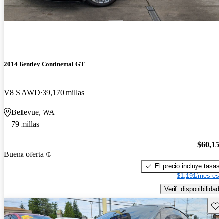
2014 Bentley Continental GT
V8 S AWD
39,170 millas
Bellevue, WA
79 millas
$60,1
Buena oferta
El precio incluye tasa
$1,191/mes es
Verif. disponibilidad
Gu