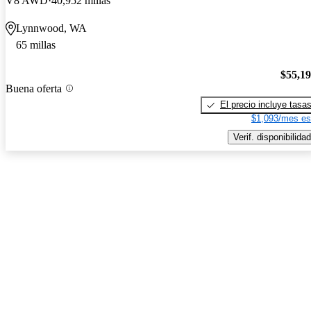
V8 AWD
40,952 millas
Lynnwood, WA
65 millas
$55,1
Buena oferta
El precio incluye tasa
$1,093/mes es
Verif. disponibilidad