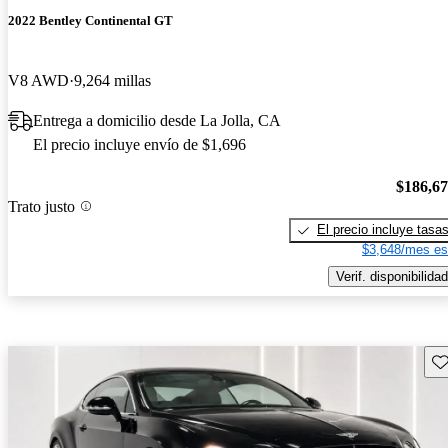
2022 Bentley Continental GT
V8 AWD
9,264 millas
Entrega a domicilio desde La Jolla, CA
El precio incluye envío de $1,696
$186,6
Trato justo
El precio incluye tasa
$3,648/mes es
Verif. disponibilidad
Gu