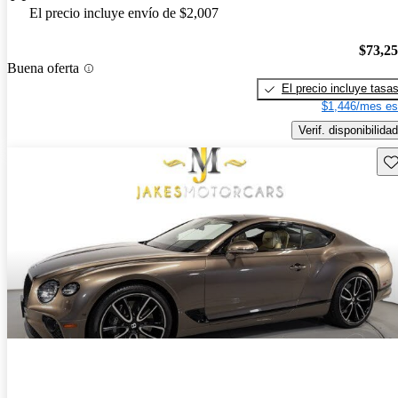
El precio incluye envío de $2,007
$73,2
Buena oferta
El precio incluye tasa
$1,446/mes es
Verif. disponibilidad
Gu