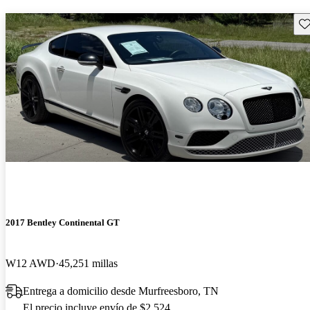
Gu
2017 Bentley Continental GT
W12 AWD
45,251 millas
Entrega a domicilio desde Murfreesboro, TN
El precio incluye envío de $2,524