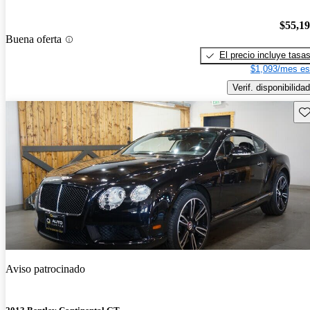
$55,1
Buena oferta
El precio incluye tasa
$1,093/mes es
Verif. disponibilidad
Gu
Aviso patrocinado