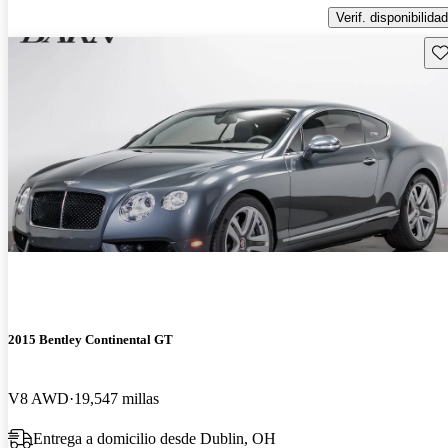
Verif. disponibilidad
Gu
2015 Bentley Continental GT
V8 AWD
19,547 millas
Entrega a domicilio desde Dublin, OH