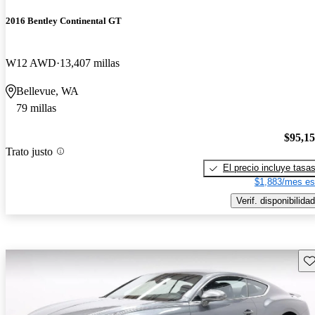
2016 Bentley Continental GT
W12 AWD
13,407 millas
Bellevue, WA
79 millas
$95,1
Trato justo
El precio incluye tasa
$1,883/mes es
Verif. disponibilidad
Gu