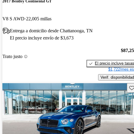
2017 Bentley Continental GT
V8 S AWD
22,005 millas
Entrega a domicilio desde Chattanooga, TN
El precio incluye envío de $3,673
$87,2
Trato justo
El precio incluye tasa
$1,722/mes es
Verif. disponibilidad
Gu