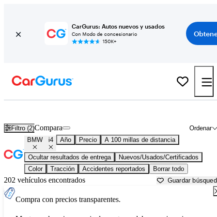
CarGurus: Autos nuevos y usados
Obtene
Con Modo de concesionario
150K+
BMW i4 usados en venta cerca de
Anniston, AL
Compara
Filtro (2)
Ordenar
BMW
i4
Año
Precio
A 100 millas de distancia
Ocultar resultados de entrega
Nuevos/Usados/Certificados
Color
Tracción
Accidentes reportados
Borrar todo
202 vehículos encontrados
Guardar búsque
Compra con precios transparentes.