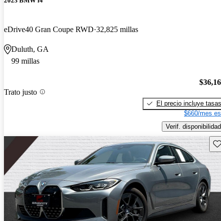
2023 BMW i4
eDrive40 Gran Coupe RWD
32,825 millas
Duluth, GA
99 millas
$36,1
Trato justo
El precio incluye tasa
$660/mes es
Verif. disponibilidad
Gu