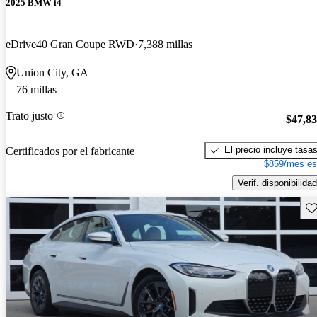
2025 BMW i4
eDrive40 Gran Coupe RWD
7,388 millas
Union City, GA
76 millas
Trato justo
$47,8
El precio incluye tasa
Certificados por el fabricante
$859/mes es
Verif. disponibilidad
Gu