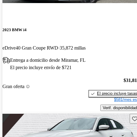
2023 BMW i4
eDrive40 Gran Coupe RWD
35,872 millas
Entrega a domicilio desde Miramar, FL
El precio incluye envío de $721
$31,8
Gran oferta
El precio incluye tasa
$581/mes es
Verif. disponibilidad
Gu