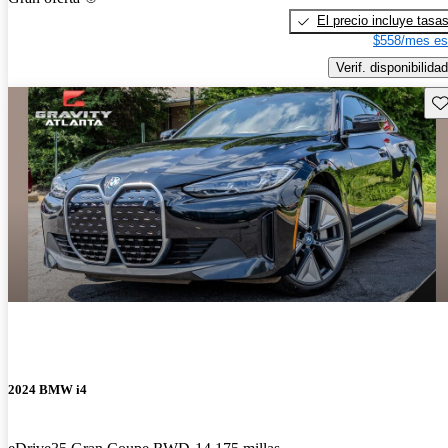
El precio incluye tasa
$558/mes es
Verif. disponibilidad
Gu
2024 BMW i4