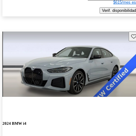
$615/mes es
Verif. disponibilidad
Gu
2024 BMW i4