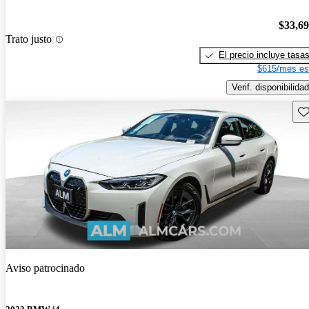
$33,6
Trato justo
El precio incluye tasa
$615/mes es
Verif. disponibilidad
Gu
Aviso patrocinado