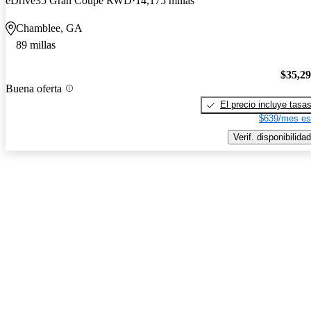
eDrive35 Gran Coupe RWD
14,175 millas
Chamblee, GA
89 millas
$35,2
Buena oferta
El precio incluye tasa
$639/mes es
Verif. disponibilidad