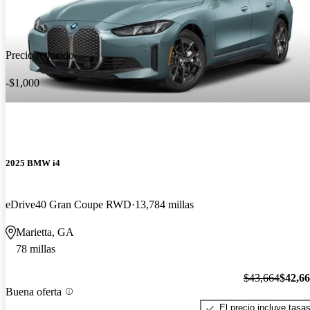
Precio reducido
-$1,000
2025 BMW i4
eDrive40 Gran Coupe RWD
13,784 millas
Marietta, GA
78 millas
$43,664
$42,6
Buena oferta
El precio incluye tasa