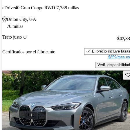
eDrive40 Gran Coupe RWD
7,388 millas
Union City, GA
76 millas
Trato justo
$47,8
El precio incluye tasa
Certificados por el fabricante
$859/mes es
Verif. disponibilidad
Gu