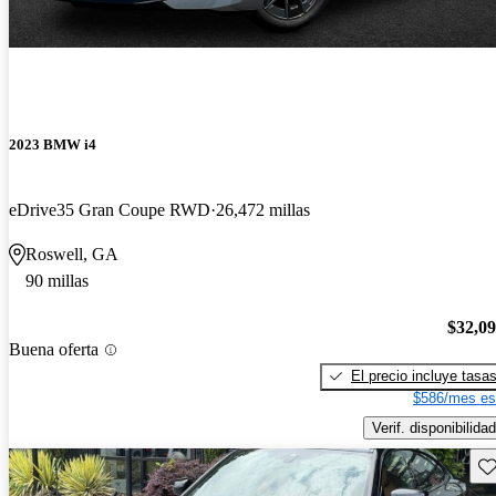
2023 BMW i4
eDrive35 Gran Coupe RWD
26,472 millas
Roswell, GA
90 millas
$32,0
Buena oferta
El precio incluye tasa
$586/mes es
Verif. disponibilidad
Gu