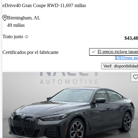
eDrive40 Gran Coupe RWD
11,697 millas
Birmingham, AL
49 millas
Trato justo
$43,4
El precio incluye tasa
Certificados por el fabricante
$787/mes es
Verif. disponibilidad
Gu