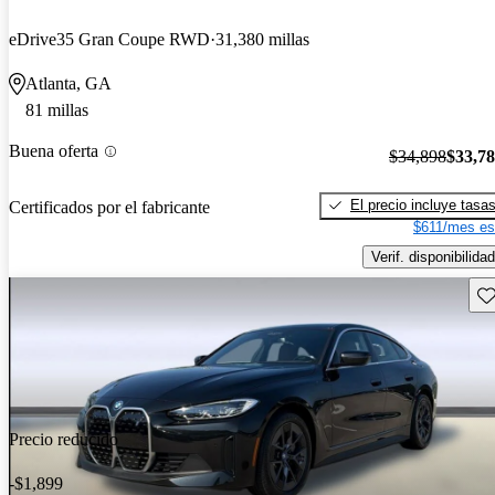
eDrive35 Gran Coupe RWD
31,380 millas
Atlanta, GA
81 millas
Buena oferta
$34,898
$33,7
El precio incluye tasa
Certificados por el fabricante
$611/mes es
Verif. disponibilidad
Gu
Precio reducido
-$1,899