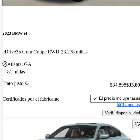
2023 BMW i4
eDrive35 Gran Coupe RWD
23,278 millas
Atlanta, GA
81 millas
Trato justo
$34,898
$33,8
El precio incluye tasa
Certificados por el fabricante
$618/mes es
Verif. disponibilidad
Gu