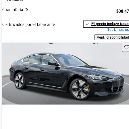
Gran oferta
$38,4
El precio incluye tasa
Certificados por el fabricante
$691/mes es
Verif. disponibilidad
Gu