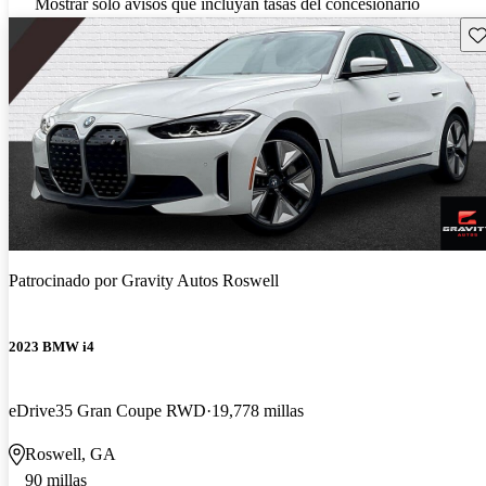
Mostrar solo avisos que incluyan tasas del concesionario
Gu
Patrocinado por
Gravity Autos Roswell
2023 BMW i4
eDrive35 Gran Coupe RWD
19,778 millas
Roswell, GA
90 millas