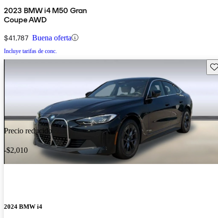
2023 BMW i4 M50 Gran
Coupe AWD
$41,787
Buena oferta
Incluye tarifas de conc.
Gu
Precio reducido
-$2,010
2024 BMW i4