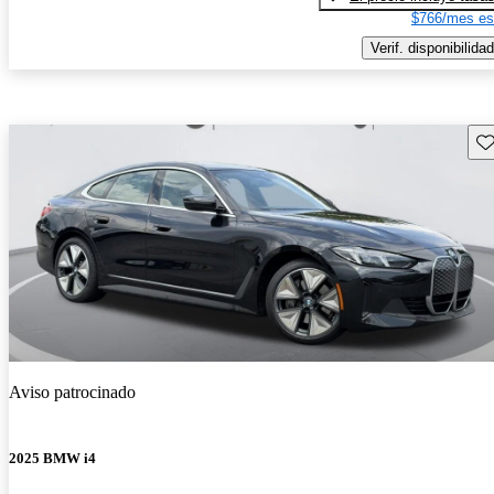
$766/mes es
Verif. disponibilidad
Gu
Aviso patrocinado
2025 BMW i4