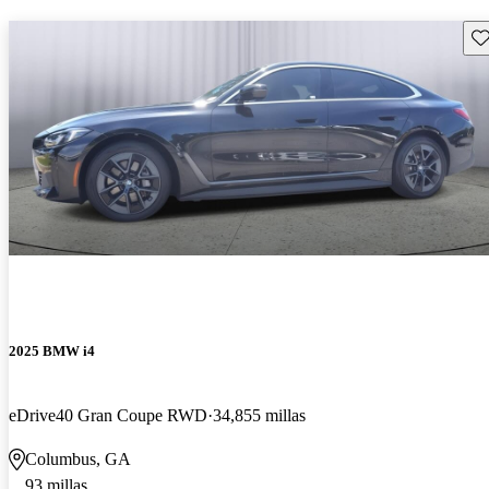
Gu
2025 BMW i4
eDrive40 Gran Coupe RWD
34,855 millas
Columbus, GA
93 millas