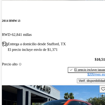
2014 BMW i3
RWD
62,841 millas
Entrega a domicilio desde Stafford, TX
El precio incluye envío de $1,371
$10,5
Precio alto
El precio incluye tasa
$205/mes es
Verif. disponibilidad
Gu