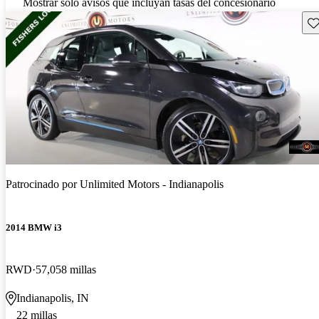
Mostrar solo avisos que incluyan tasas del concesionario
Gu
Patrocinado por
Unlimited Motors - Indianapolis
2014 BMW i3
RWD
57,058 millas
Indianapolis, IN
22 millas