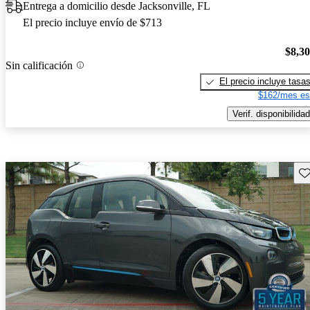
Entrega a domicilio desde Jacksonville, FL
El precio incluye envío de $713
$8,3
Sin calificación
El precio incluye tasa
$162/mes es
Verif. disponibilidad
Gu