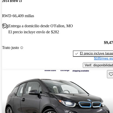
2014 BMW i3
RWD
66,409 millas
Entrega a domicilio desde O'Fallon, MO
El precio incluye envío de $282
$9,4
Trato justo
El precio incluye tasa
$185/mes es
Verif. disponibilidad
Gu