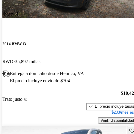
¡Nuevo!
2014 BMW i3
RWD
35,897 millas
Entrega a domicilio desde Henrico, VA
El precio incluye envío de $704
$10,4
Trato justo
El precio incluye tasa
$203/mes es
Verif. disponibilidad
Gu