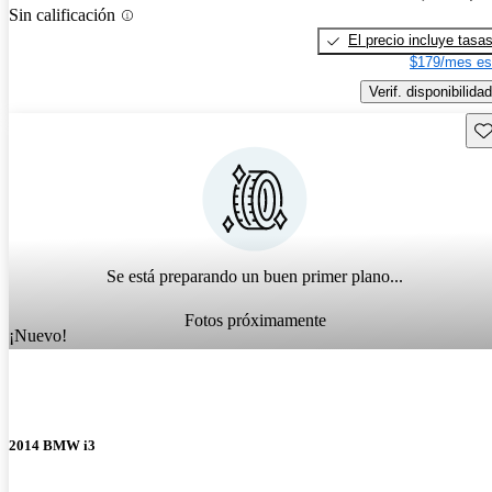
Sin calificación
El precio incluye tasa
$179/mes es
Verif. disponibilidad
Gu
Se está preparando un buen primer plano...
Fotos próximamente
¡Nuevo!
2014 BMW i3