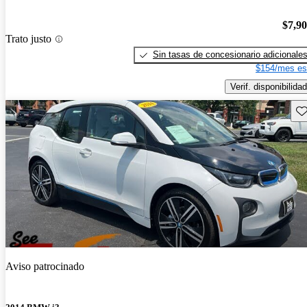
$7,9
Trato justo
Sin tasas de concesionario adicionale
$154/mes es
Verif. disponibilidad
Gu
Aviso patrocinado