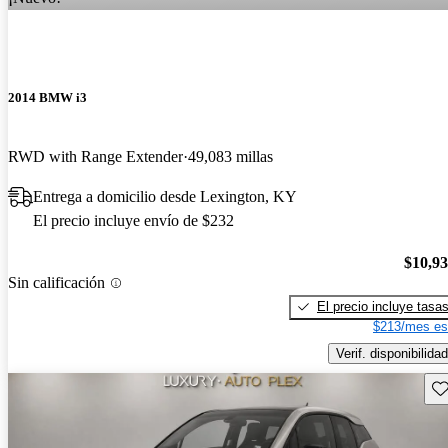
2014 BMW i3
RWD with Range Extender
49,083 millas
Entrega a domicilio desde Lexington, KY
El precio incluye envío de $232
$10,9
Sin calificación
El precio incluye tasa
$213/mes es
Verif. disponibilidad
Gu