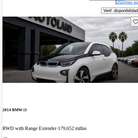
$252/mes es
Verif. disponibilidad
Gu
2014 BMW i3
RWD with Range Extender
179,652 millas