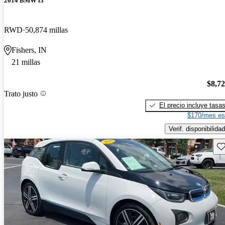
2014 BMW i3
RWD
50,874 millas
Fishers, IN
21 millas
$8,7
Trato justo
El precio incluye tasa
$170/mes es
Verif. disponibilidad
Gu