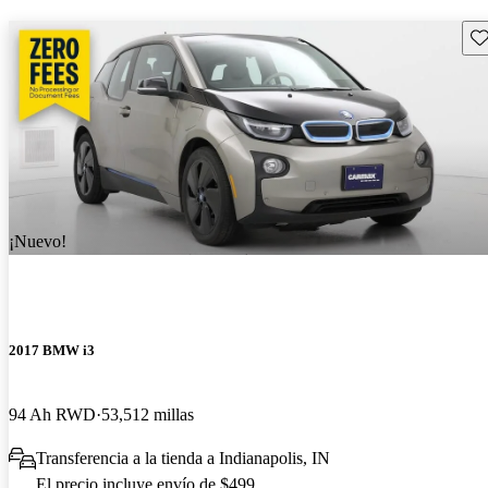
Gu
¡Nuevo!
2017 BMW i3
94 Ah RWD
53,512 millas
Transferencia a la tienda a Indianapolis, IN
El precio incluye envío de $499