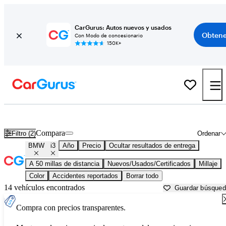
CarGurus: Autos nuevos y usados
Obtene
Con Modo de concesionario
150K+
BMW i3 usados en venta cerca de
Anderson, IN
Compara
Filtro (2)
Ordenar
BMW
i3
Año
Precio
Ocultar resultados de entrega
A 50 millas de distancia
Nuevos/Usados/Certificados
Millaje
Color
Accidentes reportados
Borrar todo
14 vehículos encontrados
Guardar búsque
Compra con precios transparentes.