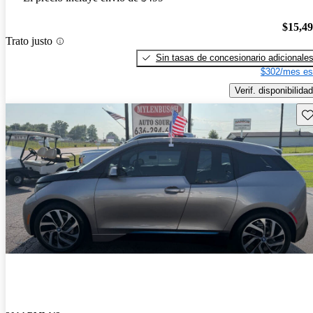
$15,4
Trato justo
Sin tasas de concesionario adicionale
$302/mes es
Verif. disponibilidad
Gu