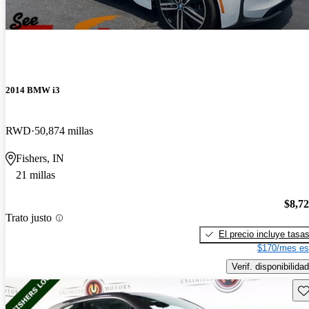
2014 BMW i3
RWD
50,874 millas
Fishers, IN
21 millas
$8,7
Trato justo
El precio incluye tasa
$170/mes es
Verif. disponibilidad
Gu