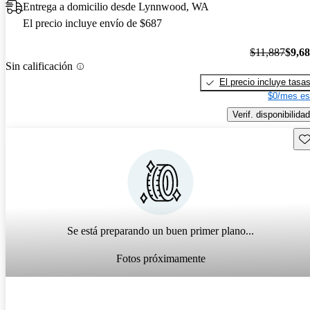
Entrega a domicilio desde Lynnwood, WA
El precio incluye envío de $687
$11,887
$9,6
Sin calificación
El precio incluye tasa
$0/mes es
Verif. disponibilidad
Gu
Se está preparando un buen primer plano...
Fotos próximamente