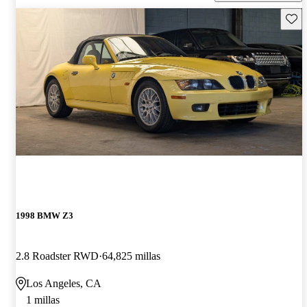
Guard
1998 BMW Z3
2.8 Roadster RWD
64,825 millas
Los Angeles, CA
1 millas