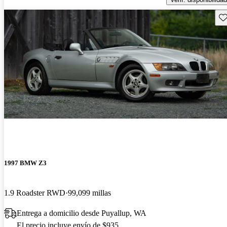
Gu
1997 BMW Z3
1.9 Roadster RWD
99,099 millas
Entrega a domicilio desde Puyallup, WA
El precio incluye envío de $935