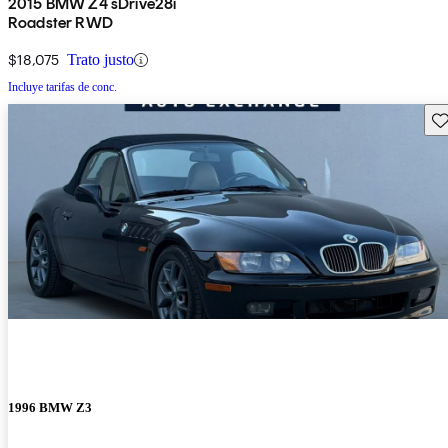
2015 BMW Z4 sDrive28i
Roadster RWD
$18,075
Trato justo
Incluye tarifas de conc.
Gu
1996 BMW Z3