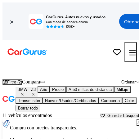
CarGurus: Autos nuevos y usados
Obtene
Con Modo de concesionario
150K+
BMW Z3 usados en venta cerca de
Los Angeles, CA
Compara
Filtro (2)
Ordenar
BMW
Z3
Año
Precio
A 50 millas de distancia
Millaje
Transmisión
Nuevos/Usados/Certificados
Carrocería
Color
Borrar todo
11 vehículos encontrados
Guardar búsque
Compra con precios transparentes.