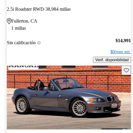
2.5i Roadster RWD
38,984 millas
Fullerton, CA
1 millas
$14,991
Sin calificación
$0/mes est.
Verif. disponibilidad
Guard