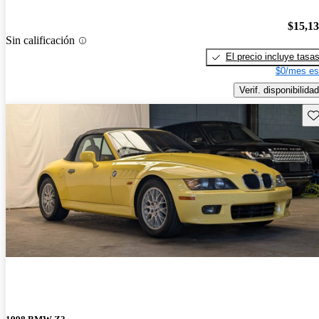
$15,1
Sin calificación
El precio incluye tasa
$0/mes es
Verif. disponibilidad
Gu