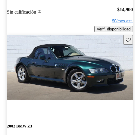
$14,900
Sin calificación
$0/mes est.
Verif. disponibilidad
Guard
2002 BMW Z3