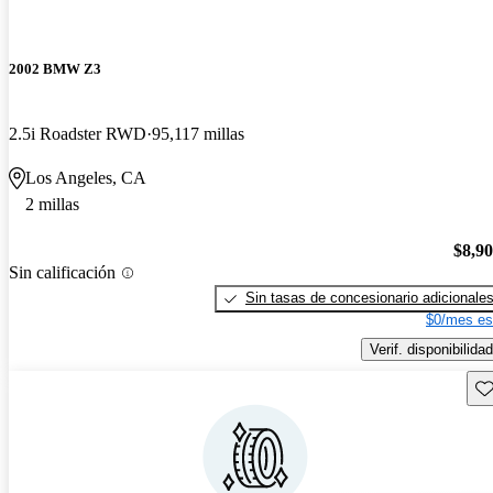
2002 BMW Z3
2.5i Roadster RWD
95,117 millas
Los Angeles, CA
2 millas
$8,9
Sin calificación
Sin tasas de concesionario adicionale
$0/mes es
Verif. disponibilidad
Gu