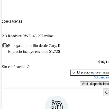
2000 BMW Z3
2.3 Roadster RWD
48,297 millas
Entrega a domicilio desde Cary, IL
El precio incluye envío de $1,726
$16,3
Sin calificación
El precio incluye tasa
$0/mes es
Verif. disponibilidad
Gu