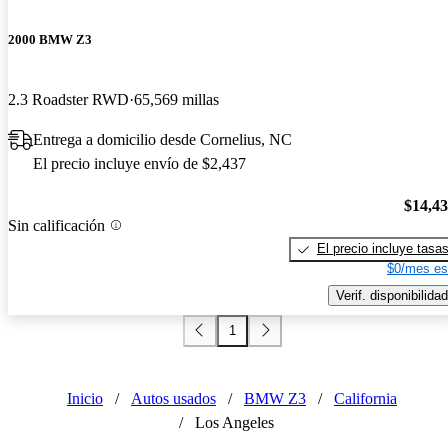
2000 BMW Z3
2.3 Roadster RWD
65,569 millas
Entrega a domicilio desde Cornelius, NC
El precio incluye envío de $2,437
$14,4
Sin calificación
El precio incluye tasa
$0/mes es
Verif. disponibilidad
1
Inicio
/
Autos usados
/
BMW Z3
/
California
/
Los Angeles