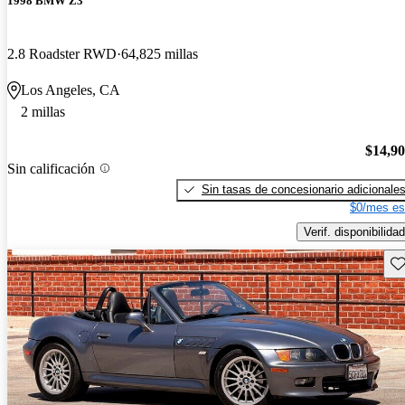
1998 BMW Z3
2.8 Roadster RWD
64,825 millas
Los Angeles, CA
2 millas
$14,9
Sin calificación
Sin tasas de concesionario adicionale
$0/mes es
Verif. disponibilidad
Gu