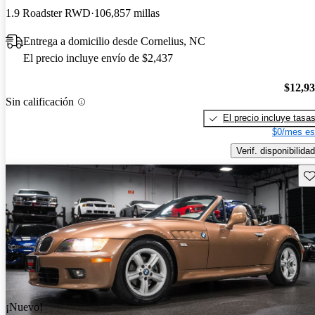
1.9 Roadster RWD
106,857 millas
Entrega a domicilio desde Cornelius, NC
El precio incluye envío de $2,437
$12,9
Sin calificación
El precio incluye tasa
$0/mes es
Verif. disponibilidad
Gu
¡Nuevo!