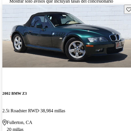
Mostrar solo avisos que incluyan tasas del concesionario
Gu
2002 BMW Z3
2.5i Roadster RWD
38,984 millas
Fullerton, CA
20 millas