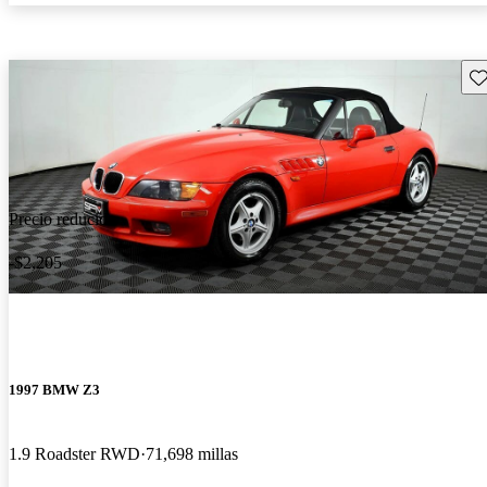
Gu
Precio reducido
-$2,205
1997 BMW Z3
1.9 Roadster RWD
71,698 millas