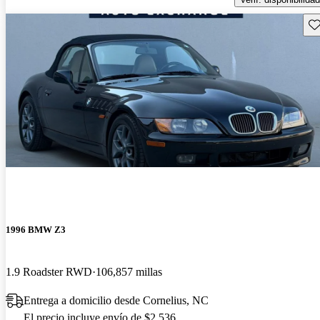
Gu
1996 BMW Z3
1.9 Roadster RWD
106,857 millas
Entrega a domicilio desde Cornelius, NC
El precio incluye envío de $2,536