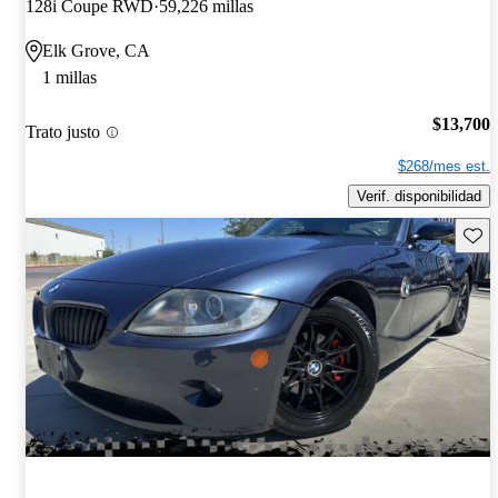
128i Coupe RWD
59,226 millas
Elk Grove, CA
1 millas
$13,700
Trato justo
$268/mes est.
Verif. disponibilidad
Guard