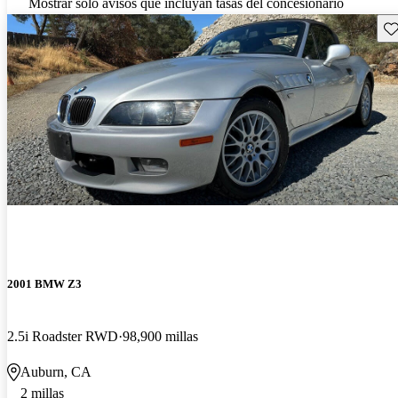
Mostrar solo avisos que incluyan tasas del concesionario
Gu
2001 BMW Z3
2.5i Roadster RWD
98,900 millas
Auburn, CA
2 millas