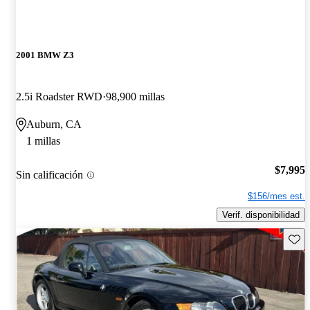
2001 BMW Z3
2.5i Roadster RWD
98,900 millas
Auburn, CA
1 millas
$7,995
Sin calificación
$156/mes est.
Verif. disponibilidad
Guard