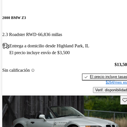
2000 BMW Z3
2.3 Roadster RWD
66,836 millas
Entrega a domicilio desde Highland Park, IL
El precio incluye envío de $3,500
$13,5
Sin calificación
El precio incluye tasa
$264/mes es
Verif. disponibilidad
Gu