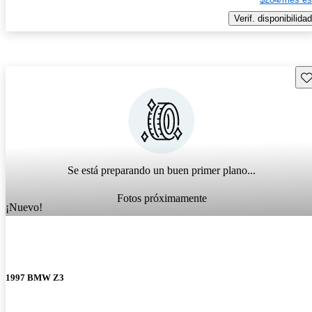
Verif. disponibilidad
Gu
Se está preparando un buen primer plano...
Fotos próximamente
¡Nuevo!
1997 BMW Z3