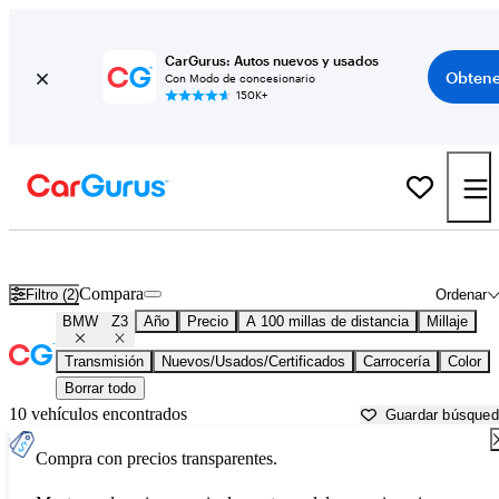
CarGurus: Autos nuevos y usados
Obtene
Con Modo de concesionario
150K+
BMW Z3 usados en venta cerca de
Auburn, CA
Compara
Filtro (2)
Ordenar
BMW
Z3
Año
Precio
A 100 millas de distancia
Millaje
Transmisión
Nuevos/Usados/Certificados
Carrocería
Color
Borrar todo
10 vehículos encontrados
Guardar búsque
Compra con precios transparentes.