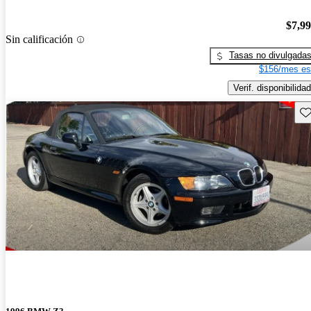
$7,9
Sin calificación
Tasas no divulgada
$156/mes es
Verif. disponibilidad
Gu