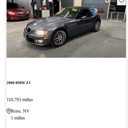
Guard
2000 BMW Z3
110,793 millas
Reno, NV
1 millas