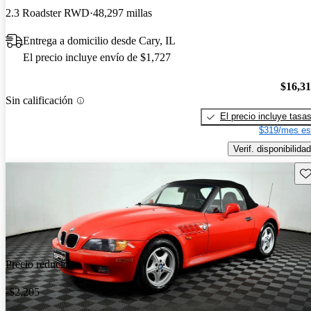
2.3 Roadster RWD
48,297 millas
Entrega a domicilio desde Cary, IL
El precio incluye envío de $1,727
$16,3
Sin calificación
El precio incluye tasa
$319/mes es
Verif. disponibilidad
Gu
Precio reducido
-$2,205