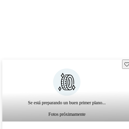
Gu
Se está preparando un buen primer plano...
Fotos próximamente