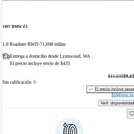
1997 BMW Z3
1.9 Roadster RWD
71,698 millas
Entrega a domicilio desde Lynnwood, WA
El precio incluye envío de $435
$11,635
$9,4
Sin calificación
El precio incluye tasa
$184/mes es
Verif. disponibilidad
Gu