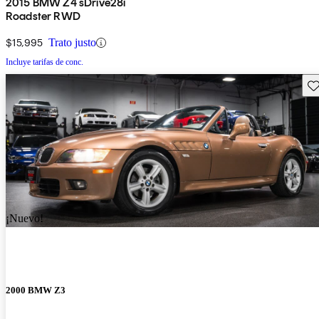
2015 BMW Z4 sDrive28i
Roadster RWD
$15,995
Trato justo
Incluye tarifas de conc.
Gu
¡Nuevo!
2000 BMW Z3