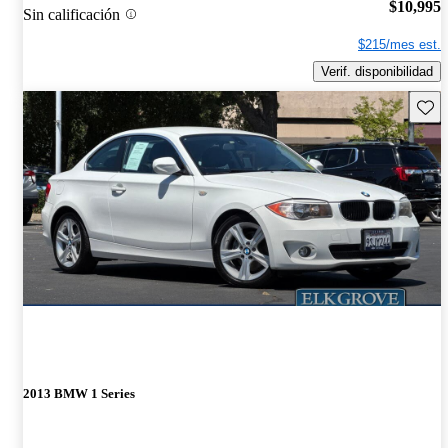
$10,995
Sin calificación
$215/mes est.
Verif. disponibilidad
Guard
2013 BMW 1 Series