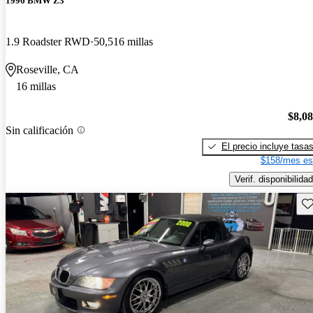
1996 BMW Z3
1.9 Roadster RWD
50,516 millas
Roseville, CA
16 millas
$8,0
Sin calificación
El precio incluye tasa
$158/mes es
Verif. disponibilidad
Gu