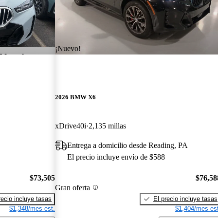
¡Nuevo!
2026 BMW X6
xDrive40i
2,135 millas
Entrega a domicilio desde Reading, PA
El precio incluye envío de $588
$73,505
$76,58
Gran oferta
recio incluye tasas
El precio incluye tasas
$1,348/mes est.
$1,404/mes est