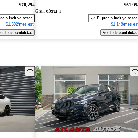
$70,294
$61,95
Gran oferta
recio incluye tasas
El precio incluye tasas
$1,302/mes est.
$1,148/mes est
erif. disponibilidad
Verif. disponibilidad
Guarda este Aviso
Gu