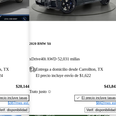
2020 BMW X6
xDrive40i AWD
52,031 millas
as, TX
Entrega a domicilio desde Carrollton, TX
24
El precio incluye envío de $1,622
$20,144
$43,84
Trato justo
recio incluye tasas
El precio incluye tasas
$387/mes est.
$842/mes est
erif. disponibilidad
Verif. disponibilidad