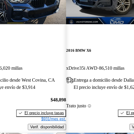
¡Nuevo!
2016 BMW X6
6,020 millas
xDrive35i AWD
86,510 millas
icilio desde West Covina, CA
Entrega a domicilio desde Dall
uye envío de $3,914
El precio incluye envío de $1,6
$48,898
Trato justo
El precio incluye tasas
El p
$931/mes est.
Verif. disponibilidad
V