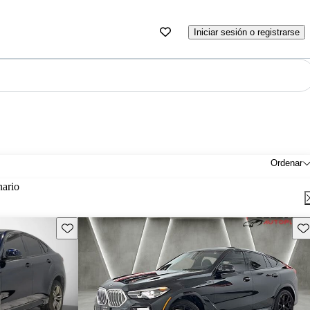
Iniciar sesión o registrarse
Ordenar
nario
Guarda este Aviso
Gu