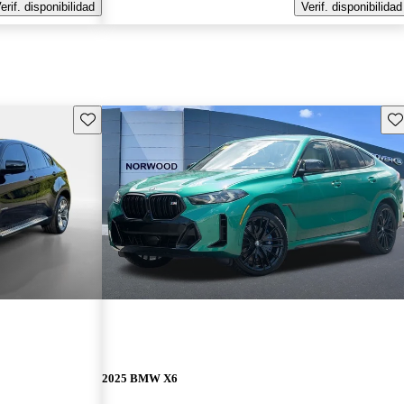
erif. disponibilidad
Verif. disponibilidad
Guarda este Aviso
Gu
2025 BMW X6