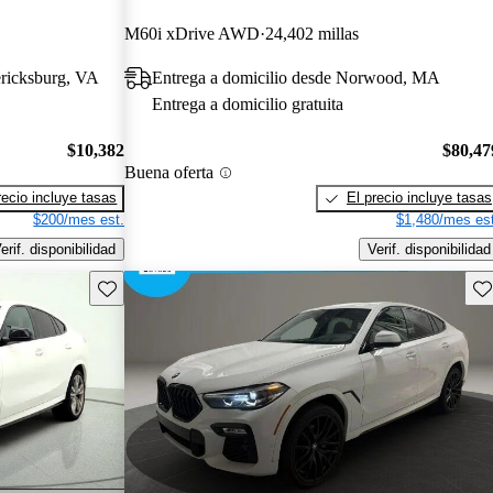
M60i xDrive AWD
24,402 millas
ericksburg, VA
Entrega a domicilio desde Norwood, MA
Entrega a domicilio gratuita
$10,382
$80,47
Buena oferta
recio incluye tasas
El precio incluye tasas
$200/mes est.
$1,480/mes est
erif. disponibilidad
Verif. disponibilidad
Guarda este Aviso
Gu