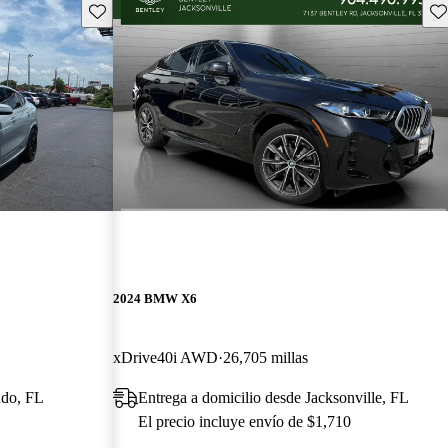
Guarda este Aviso
Gu
2024 BMW X6
xDrive40i AWD
26,705 millas
ndo, FL
Entrega a domicilio desde Jacksonville, FL
El precio incluye envío de $1,710