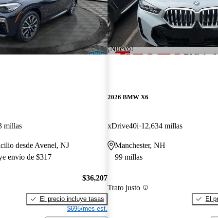
¡Nuevo!
2026 BMW X6
 millas
xDrive40i
12,634 millas
cilio desde Avenel, NJ
Manchester, NH
uye envío de $317
99 millas
$36,207
Trato justo
El precio incluye tasas
El p
$695/mes est.