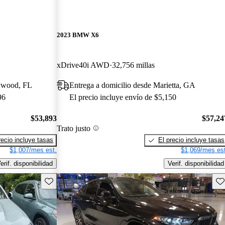
2023 BMW X6
xDrive40i AWD
32,756 millas
lywood, FL
Entrega a domicilio desde Marietta, GA
96
El precio incluye envío de $5,150
$53,893
$57,24
Trato justo
recio incluye tasas
El precio incluye tasas
$1,007/mes est.
$1,069/mes est
erif. disponibilidad
Verif. disponibilidad
Guarda este Aviso
Gu