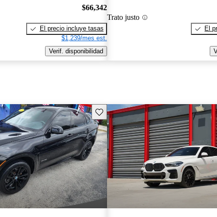
$66,342
Trato justo
El precio incluye tasas
El p
$1,239/mes est.
Verif. disponibilidad
V
Guarda este Aviso