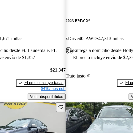
2023 BMW X6
1,671 millas
xDrive40i AWD
47,313 millas
cilio desde Ft. Lauderdale, FL
Entrega a domicilio desde Hol
uye envío de $1,357
El precio incluye envío de $2,3
$21,347
Trato justo
El precio incluye tasas
El p
$410/mes est.
Verif. disponibilidad
V
Guarda este Aviso