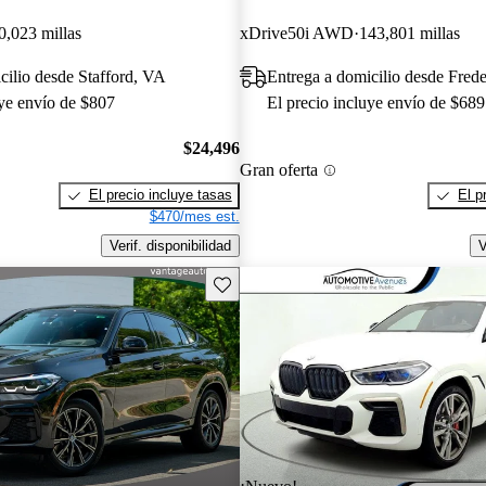
0,023 millas
xDrive50i AWD
143,801 millas
cilio desde Stafford, VA
Entrega a domicilio desde Fred
uye envío de $807
El precio incluye envío de $689
$24,496
Gran oferta
El precio incluye tasas
El p
$470/mes est.
Verif. disponibilidad
V
Guarda este Aviso